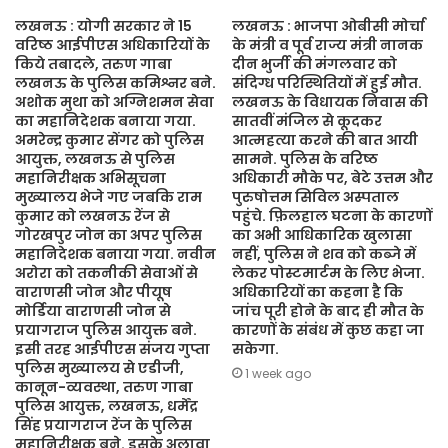
लखनऊ : योगी सरकार ने 15
लखनऊ : भाजपा ओबीसी मोर्चा
वरिष्ठ आईपीएस अधिकारियों के
के मंत्री व पूर्व राज्य मंत्री नानक
किये तबादले, तरुण गाबा
दीन भुर्जी की मंगलवार को
लखनऊ के पुलिस कमिश्नर बने.
संदिग्ध परिस्थितियों में हुई मौत.
अशोक मुथा को अग्निशमन सेवा
लखनऊ के विधायक निवास की
का महानिदेशक बनाया गया.
सातवीं मंजिल से कूदकर
अमरेन्द्र कुमार सेंगर को पुलिस
आत्महत्या करने की बात आयी
आयुक्त, लखनऊ से पुलिस
सामने. पुलिस के वरिष्ठ
महानिरीक्षक अभिसूचना
अधिकारी मौके पर, बेटे उत्तम और
मुख्यालय भेजे गए जबकि राम
पुरुषोत्तम सिविल अस्पताल
कुमार को लखनऊ रेंज से
पहुंचे. फ़िलहाल घटना के कारणों
गोरखपुर जोन का अपर पुलिस
का अभी आधिकारिक खुलासा
महानिदेशक बनाया गया. नवीन
नहीं, पुलिस ने शव को कब्जे में
अरोरा को तकनीकी सेवाओं से
लेकर पोस्टमार्टम के लिए भेजा.
वाराणसी जोन और पीयूष
अधिकारियों का कहना है कि
मोर्डिया वाराणसी जोन से
जांच पूरी होने के बाद ही मौत के
प्रयागराज पुलिस आयुक्त बने.
कारणों के संबंध में कुछ कहा जा
इसी तरह आईपीएस संजय गुप्ता
सकेगा.
पुलिस मुख्यालय से एडीजी,
1 week ago
कानून-व्यवस्था, तरुण गाबा
पुलिस आयुक्त, लखनऊ, धर्मेंद्र
सिंह प्रयागराज रेंज के पुलिस
महानिरीक्षक बने. इसके अलावा