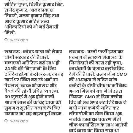
मोहित गुप्ता, विनीत कुमार सिंह,
राजेंद्र कुमार, आनंद प्रकाश
तिवारी, अरुण कुमार सिंह तथा
आनंद कुमार सहित अन्य
अधिकारियों को भी नई तैनाती
मिली.
1 week ago
लखनऊ : कांवड़ यात्रा को लेकर
लखनऊ : बस्ती फर्जी हस्ताक्षर
योगी सरकार की तैयारी,
प्रकरण में स्वास्थ्य मंत्रालय के
चलाएगी अतिरिक्त बसें साथ ही
जिम्मेदारों की बरस रही कृपा,
24 घंटे की निगरानी के लिए
कार्यवाही के बजाय क्लीनचिट
एक्टिव रहेगा कंट्रोल रूम. कांवड़
देने की तैयारी. तत्कालीन CMO
मार्ग पर स्थित बस स्टेशनों पर
की अध्यक्षता में गठित जांच
पेयजल, स्वच्छ शौचालय और
कमेटी के दोषी चीफ फार्मासिस्ट
बैठने की रहेगी उचित व्यवस्था.
अजय मिश्र को बचाने में उतरा
30 जुलाई से शुरू होने वाली
सिस्टम. CMO ने दिया क्लीन
श्रावण मास की कांवड़ यात्रा को
चिट तो अब अपर महानिदेशक ने
सुगम व सुरक्षित बनाने के लिए
नयी जांच कमेटी गठित कर
सरकार का यह महत्वपूर्ण कदम.
लीपापोती का खेल किया शुरू.
जबकि हस्ताक्षर प्रकरण में ही
1 week ago
चीफ फार्मासिस्ट के साथ आरोपी
वार्ड ब्वाय का किया गया था