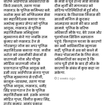
वरिष्ठ आईपीएस अधिकारियों के
के मंत्री व पूर्व राज्य मंत्री नानक
किये तबादले, तरुण गाबा
दीन भुर्जी की मंगलवार को
लखनऊ के पुलिस कमिश्नर बने.
संदिग्ध परिस्थितियों में हुई मौत.
अशोक मुथा को अग्निशमन सेवा
लखनऊ के विधायक निवास की
का महानिदेशक बनाया गया.
सातवीं मंजिल से कूदकर
अमरेन्द्र कुमार सेंगर को पुलिस
आत्महत्या करने की बात आयी
आयुक्त, लखनऊ से पुलिस
सामने. पुलिस के वरिष्ठ
महानिरीक्षक अभिसूचना
अधिकारी मौके पर, बेटे उत्तम और
मुख्यालय भेजे गए जबकि राम
पुरुषोत्तम सिविल अस्पताल
कुमार को लखनऊ रेंज से
पहुंचे. फ़िलहाल घटना के कारणों
गोरखपुर जोन का अपर पुलिस
का अभी आधिकारिक खुलासा
महानिदेशक बनाया गया. नवीन
नहीं, पुलिस ने शव को कब्जे में
अरोरा को तकनीकी सेवाओं से
लेकर पोस्टमार्टम के लिए भेजा.
वाराणसी जोन और पीयूष
अधिकारियों का कहना है कि
मोर्डिया वाराणसी जोन से
जांच पूरी होने के बाद ही मौत के
प्रयागराज पुलिस आयुक्त बने.
कारणों के संबंध में कुछ कहा जा
इसी तरह आईपीएस संजय गुप्ता
सकेगा.
पुलिस मुख्यालय से एडीजी,
2 weeks ago
कानून-व्यवस्था, तरुण गाबा
पुलिस आयुक्त, लखनऊ, धर्मेंद्र
सिंह प्रयागराज रेंज के पुलिस
महानिरीक्षक बने. इसके अलावा
मोहित गुप्ता, विनीत कुमार सिंह,
राजेंद्र कुमार, आनंद प्रकाश