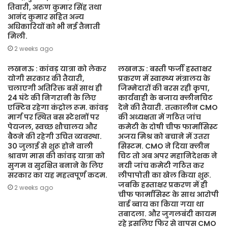
तिवारी, अरुण कुमार सिंह तथा
आनंद कुमार सहित अन्य
अधिकारियों को भी नई तैनाती
मिली.
2 weeks ago
लखनऊ : कांवड़ यात्रा को लेकर
लखनऊ : बस्ती फर्जी हस्ताक्षर
योगी सरकार की तैयारी,
प्रकरण में स्वास्थ्य मंत्रालय के
चलाएगी अतिरिक्त बसें साथ ही
जिम्मेदारों की बरस रही कृपा,
24 घंटे की निगरानी के लिए
कार्यवाही के बजाय क्लीनचिट
एक्टिव रहेगा कंट्रोल रूम. कांवड़
देने की तैयारी. तत्कालीन CMO
मार्ग पर स्थित बस स्टेशनों पर
की अध्यक्षता में गठित जांच
पेयजल, स्वच्छ शौचालय और
कमेटी के दोषी चीफ फार्मासिस्ट
बैठने की रहेगी उचित व्यवस्था.
अजय मिश्र को बचाने में उतरा
30 जुलाई से शुरू होने वाली
सिस्टम. CMO ने दिया क्लीन
श्रावण मास की कांवड़ यात्रा को
चिट तो अब अपर महानिदेशक ने
सुगम व सुरक्षित बनाने के लिए
नयी जांच कमेटी गठित कर
सरकार का यह महत्वपूर्ण कदम.
लीपापोती का खेल किया शुरू.
जबकि हस्ताक्षर प्रकरण में ही
2 weeks ago
चीफ फार्मासिस्ट के साथ आरोपी
वार्ड ब्वाय का किया गया था
तबादला. और जुगलबंदी कायम
रहे इसलिए फिर से वापस CMO