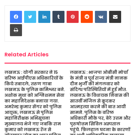
c
i
a
s
a
a
LinkedIn
Tumblr
Pinterest
Reddit
VKontakte
Share via Email
e
t
t
s
i
r
b
t
s
a
l
e
Print
o
e
A
g
o
r
p
e
k
p
Related Articles
लखनऊ : योगी सरकार ने 15
लखनऊ : भाजपा ओबीसी मोर्चा
वरिष्ठ आईपीएस अधिकारियों के
के मंत्री व पूर्व राज्य मंत्री नानक
किये तबादले, तरुण गाबा
दीन भुर्जी की मंगलवार को
लखनऊ के पुलिस कमिश्नर बने.
संदिग्ध परिस्थितियों में हुई मौत.
अशोक मुथा को अग्निशमन सेवा
लखनऊ के विधायक निवास की
का महानिदेशक बनाया गया.
सातवीं मंजिल से कूदकर
अमरेन्द्र कुमार सेंगर को पुलिस
आत्महत्या करने की बात आयी
आयुक्त, लखनऊ से पुलिस
सामने. पुलिस के वरिष्ठ
महानिरीक्षक अभिसूचना
अधिकारी मौके पर, बेटे उत्तम और
मुख्यालय भेजे गए जबकि राम
पुरुषोत्तम सिविल अस्पताल
कुमार को लखनऊ रेंज से
पहुंचे. फ़िलहाल घटना के कारणों