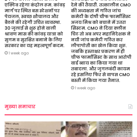
एक्टिव रहेगा कंट्रोल रूम. कांवड़
देने की तैयारी. तत्कालीन CMO
मार्ग पर स्थित बस स्टेशनों पर
की अध्यक्षता में गठित जांच
पेयजल, स्वच्छ शौचालय और
कमेटी के दोषी चीफ फार्मासिस्ट
बैठने की रहेगी उचित व्यवस्था.
अजय मिश्र को बचाने में उतरा
30 जुलाई से शुरू होने वाली
सिस्टम. CMO ने दिया क्लीन
श्रावण मास की कांवड़ यात्रा को
चिट तो अब अपर महानिदेशक ने
सुगम व सुरक्षित बनाने के लिए
नयी जांच कमेटी गठित कर
सरकार का यह महत्वपूर्ण कदम.
लीपापोती का खेल किया शुरू.
जबकि हस्ताक्षर प्रकरण में ही
1 week ago
चीफ फार्मासिस्ट के साथ आरोपी
वार्ड ब्वाय का किया गया था
तबादला. और जुगलबंदी कायम
रहे इसलिए फिर से वापस CMO
बस्ती में किया गया तैनात.
1 week ago
मुख्या समाचार