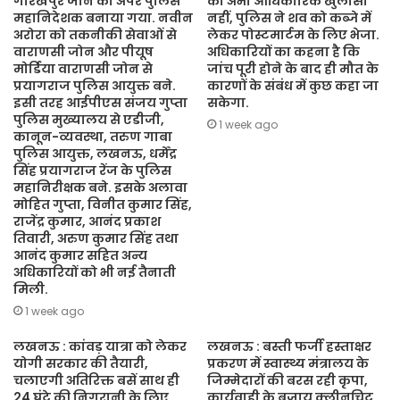
गोरखपुर जोन का अपर पुलिस
का अभी आधिकारिक खुलासा
महानिदेशक बनाया गया. नवीन
नहीं, पुलिस ने शव को कब्जे में
अरोरा को तकनीकी सेवाओं से
लेकर पोस्टमार्टम के लिए भेजा.
वाराणसी जोन और पीयूष
अधिकारियों का कहना है कि
मोर्डिया वाराणसी जोन से
जांच पूरी होने के बाद ही मौत के
प्रयागराज पुलिस आयुक्त बने.
कारणों के संबंध में कुछ कहा जा
इसी तरह आईपीएस संजय गुप्ता
सकेगा.
पुलिस मुख्यालय से एडीजी,
1 week ago
कानून-व्यवस्था, तरुण गाबा
पुलिस आयुक्त, लखनऊ, धर्मेंद्र
सिंह प्रयागराज रेंज के पुलिस
महानिरीक्षक बने. इसके अलावा
मोहित गुप्ता, विनीत कुमार सिंह,
राजेंद्र कुमार, आनंद प्रकाश
तिवारी, अरुण कुमार सिंह तथा
आनंद कुमार सहित अन्य
अधिकारियों को भी नई तैनाती
मिली.
1 week ago
लखनऊ : कांवड़ यात्रा को लेकर
लखनऊ : बस्ती फर्जी हस्ताक्षर
योगी सरकार की तैयारी,
प्रकरण में स्वास्थ्य मंत्रालय के
चलाएगी अतिरिक्त बसें साथ ही
जिम्मेदारों की बरस रही कृपा,
24 घंटे की निगरानी के लिए
कार्यवाही के बजाय क्लीनचिट