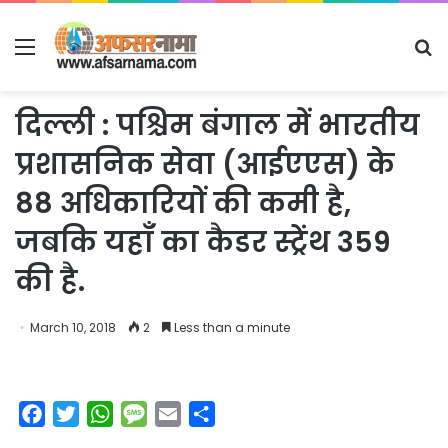
Menu
S
fo
दिल्ली : पश्चिम बंगाल में भारतीय
प्रशासनिक सेवा (आईएएस) के
88 अधिकारियों की कमी है,
जबकि यहाँ का कैडर स्ट्रेंथ 359
की है.
March 10, 2018
2
Less than a minute
F
T
W
M
E
S
a
w
h
e
m
h