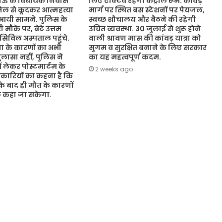
नऊ के विधायक निवास
लिए एक्टिव रहेगा कंट्रोल रूम. कांवड़
जिल से कूदकर आत्महत्या
मार्ग पर स्थित बस स्टेशनों पर पेयजल,
आयी सामने. पुलिस के
स्वच्छ शौचालय और बैठने की रहेगी
 मौके पर, बेटे उत्तम
उचित व्यवस्था. 30 जुलाई से शुरू होने
 सिविल अस्पताल पहुंचे.
वाली श्रावण मास की कांवड़ यात्रा को
 के कारणों का अभी
सुगम व सुरक्षित बनाने के लिए सरकार
ासा नहीं, पुलिस ने
का यह महत्वपूर्ण कदम.
ं लेकर पोस्टमार्टम के
2 weeks ago
कारियों का कहना है कि
 के बाद ही मौत के कारणों
ुछ कहा जा सकेगा.