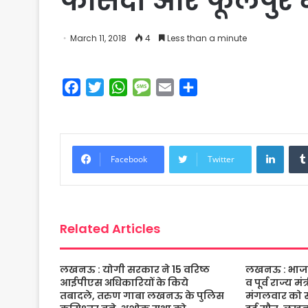
फीसदी और फूलपुर मे
March 11, 2018
4
Less than a minute
F
T
W
M
E
S
a
w
h
e
m
h
c
i
a
s
a
a
e
t
t
s
i
r
Linke
b
t
s
a
l
e
Facebook
Twitter
o
e
A
g
o
r
p
e
k
p
Related Articles
लखनऊ : योगी सरकार ने 15 वरिष्ठ
लखनऊ : भाजपा 
आईपीएस अधिकारियों के किये
व पूर्व राज्य म
तबादले, तरुण गाबा लखनऊ के पुलिस
मंगलवार को संद