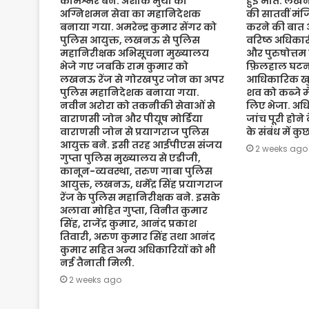
कमिश्नर बने. अशोक मुथा को
हुई मौत. लख
अग्निशमन सेवा का महानिदेशक
की सातवीं मं
बनाया गया. अमरेन्द्र कुमार सेंगर को
करने की बात 
पुलिस आयुक्त, लखनऊ से पुलिस
वरिष्ठ अधिकारी
महानिरीक्षक अभिसूचना मुख्यालय
और पुरुषोत्तम
भेजे गए जबकि राम कुमार को
फ़िलहाल घटना
लखनऊ रेंज से गोरखपुर जोन का अपर
आधिकारिक खुल
पुलिस महानिदेशक बनाया गया.
शव को कब्जे मे
नवीन अरोरा को तकनीकी सेवाओं से
लिए भेजा. अधि
वाराणसी जोन और पीयूष मोर्डिया
जांच पूरी होने
वाराणसी जोन से प्रयागराज पुलिस
के संबंध में क
आयुक्त बने. इसी तरह आईपीएस संजय
2 weeks ago
गुप्ता पुलिस मुख्यालय से एडीजी,
कानून-व्यवस्था, तरुण गाबा पुलिस
आयुक्त, लखनऊ, धर्मेंद्र सिंह प्रयागराज
रेंज के पुलिस महानिरीक्षक बने. इसके
अलावा मोहित गुप्ता, विनीत कुमार
सिंह, राजेंद्र कुमार, आनंद प्रकाश
तिवारी, अरुण कुमार सिंह तथा आनंद
कुमार सहित अन्य अधिकारियों को भी
नई तैनाती मिली.
2 weeks ago