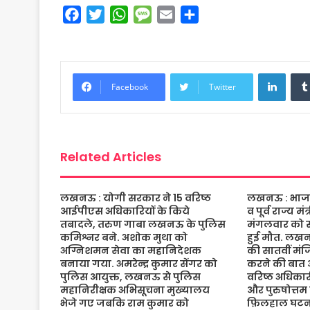
F
T
W
M
E
S
a
w
h
e
m
h
c
i
a
s
a
a
e
t
t
s
i
r
Linke
b
t
s
a
l
e
Facebook
Twitter
o
e
A
g
o
r
p
e
k
p
Related Articles
लखनऊ : योगी सरकार ने 15 वरिष्ठ
लखनऊ : भाजपा 
आईपीएस अधिकारियों के किये
व पूर्व राज्य म
तबादले, तरुण गाबा लखनऊ के पुलिस
मंगलवार को संद
कमिश्नर बने. अशोक मुथा को
हुई मौत. लख
अग्निशमन सेवा का महानिदेशक
की सातवीं मं
बनाया गया. अमरेन्द्र कुमार सेंगर को
करने की बात 
पुलिस आयुक्त, लखनऊ से पुलिस
वरिष्ठ अधिकारी
महानिरीक्षक अभिसूचना मुख्यालय
और पुरुषोत्तम
भेजे गए जबकि राम कुमार को
फ़िलहाल घटना