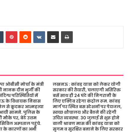
dIn
Tumblr
Pinterest
Reddit
VKontakte
Share via Email
Print
ओबीसी मोर्चा के मंत्री
लखनऊ : कांवड़ यात्रा को लेकर योगी
ंत्री नानक दीन भुर्जी की
सरकार की तैयारी, चलाएगी अतिरिक्त
िग्ध परिस्थितियों में
बसें साथ ही 24 घंटे की निगरानी के
नऊ के विधायक निवास
लिए एक्टिव रहेगा कंट्रोल रूम. कांवड़
जिल से कूदकर आत्महत्या
मार्ग पर स्थित बस स्टेशनों पर पेयजल,
आयी सामने. पुलिस के
स्वच्छ शौचालय और बैठने की रहेगी
 मौके पर, बेटे उत्तम
उचित व्यवस्था. 30 जुलाई से शुरू होने
 सिविल अस्पताल पहुंचे.
वाली श्रावण मास की कांवड़ यात्रा को
 के कारणों का अभी
सुगम व सुरक्षित बनाने के लिए सरकार