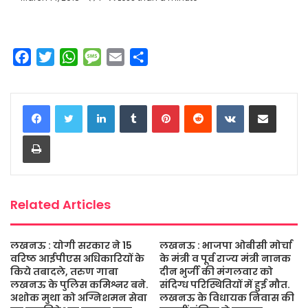
F
T
W
M
E
S
a
w
h
e
m
h
c
i
a
s
a
a
LinkedIn
Tumblr
Pinterest
Reddit
VKontakte
Share via Email
e
t
t
s
i
r
b
t
s
a
l
e
Print
o
e
A
g
o
r
p
e
k
p
Related Articles
लखनऊ : योगी सरकार ने 15
लखनऊ : भाजपा ओबीसी मोर्चा
वरिष्ठ आईपीएस अधिकारियों के
के मंत्री व पूर्व राज्य मंत्री नानक
किये तबादले, तरुण गाबा
दीन भुर्जी की मंगलवार को
लखनऊ के पुलिस कमिश्नर बने.
संदिग्ध परिस्थितियों में हुई मौत.
अशोक मुथा को अग्निशमन सेवा
लखनऊ के विधायक निवास की