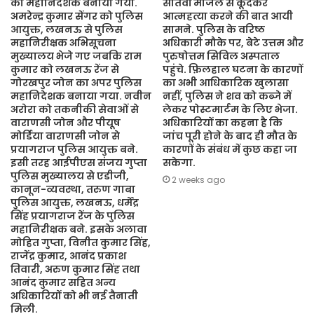
का महानिदेशक बनाया गया.
सातवीं मंजिल से कूदकर
अमरेन्द्र कुमार सेंगर को पुलिस
आत्महत्या करने की बात आयी
आयुक्त, लखनऊ से पुलिस
सामने. पुलिस के वरिष्ठ
महानिरीक्षक अभिसूचना
अधिकारी मौके पर, बेटे उत्तम और
मुख्यालय भेजे गए जबकि राम
पुरुषोत्तम सिविल अस्पताल
कुमार को लखनऊ रेंज से
पहुंचे. फ़िलहाल घटना के कारणों
गोरखपुर जोन का अपर पुलिस
का अभी आधिकारिक खुलासा
महानिदेशक बनाया गया. नवीन
नहीं, पुलिस ने शव को कब्जे में
अरोरा को तकनीकी सेवाओं से
लेकर पोस्टमार्टम के लिए भेजा.
वाराणसी जोन और पीयूष
अधिकारियों का कहना है कि
मोर्डिया वाराणसी जोन से
जांच पूरी होने के बाद ही मौत के
प्रयागराज पुलिस आयुक्त बने.
कारणों के संबंध में कुछ कहा जा
इसी तरह आईपीएस संजय गुप्ता
सकेगा.
पुलिस मुख्यालय से एडीजी,
2 weeks ago
कानून-व्यवस्था, तरुण गाबा
पुलिस आयुक्त, लखनऊ, धर्मेंद्र
सिंह प्रयागराज रेंज के पुलिस
महानिरीक्षक बने. इसके अलावा
मोहित गुप्ता, विनीत कुमार सिंह,
राजेंद्र कुमार, आनंद प्रकाश
तिवारी, अरुण कुमार सिंह तथा
आनंद कुमार सहित अन्य
अधिकारियों को भी नई तैनाती
मिली.