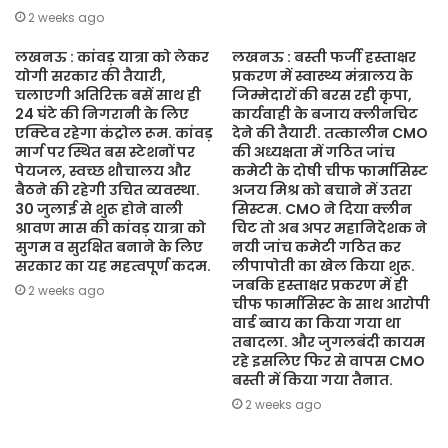
2 weeks ago
लखनऊ : कांवड़ यात्रा को लेकर
लखनऊ : बस्ती फर्जी हस्ताक्षर
योगी सरकार की तैयारी,
प्रकरण में स्वास्थ्य मंत्रालय के
चलाएगी अतिरिक्त बसें साथ ही
जिम्मेदारों की बरस रही कृपा,
24 घंटे की निगरानी के लिए
कार्यवाही के बजाय क्लीनचिट
एक्टिव रहेगा कंट्रोल रूम. कांवड़
देने की तैयारी. तत्कालीन CMO
मार्ग पर स्थित बस स्टेशनों पर
की अध्यक्षता में गठित जांच
पेयजल, स्वच्छ शौचालय और
कमेटी के दोषी चीफ फार्मासिस्ट
बैठने की रहेगी उचित व्यवस्था.
अजय मिश्र को बचाने में उतरा
30 जुलाई से शुरू होने वाली
सिस्टम. CMO ने दिया क्लीन
श्रावण मास की कांवड़ यात्रा को
चिट तो अब अपर महानिदेशक ने
सुगम व सुरक्षित बनाने के लिए
नयी जांच कमेटी गठित कर
सरकार का यह महत्वपूर्ण कदम.
लीपापोती का खेल किया शुरू.
जबकि हस्ताक्षर प्रकरण में ही
2 weeks ago
चीफ फार्मासिस्ट के साथ आरोपी
वार्ड ब्वाय का किया गया था
तबादला. और जुगलबंदी कायम
रहे इसलिए फिर से वापस CMO
बस्ती में किया गया तैनात.
2 weeks ago