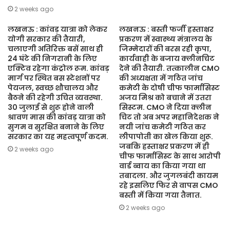
2 weeks ago
लखनऊ : कांवड़ यात्रा को लेकर
लखनऊ : बस्ती फर्जी हस्ताक्षर
योगी सरकार की तैयारी,
प्रकरण में स्वास्थ्य मंत्रालय के
चलाएगी अतिरिक्त बसें साथ ही
जिम्मेदारों की बरस रही कृपा,
24 घंटे की निगरानी के लिए
कार्यवाही के बजाय क्लीनचिट
एक्टिव रहेगा कंट्रोल रूम. कांवड़
देने की तैयारी. तत्कालीन CMO
मार्ग पर स्थित बस स्टेशनों पर
की अध्यक्षता में गठित जांच
पेयजल, स्वच्छ शौचालय और
कमेटी के दोषी चीफ फार्मासिस्ट
बैठने की रहेगी उचित व्यवस्था.
अजय मिश्र को बचाने में उतरा
30 जुलाई से शुरू होने वाली
सिस्टम. CMO ने दिया क्लीन
श्रावण मास की कांवड़ यात्रा को
चिट तो अब अपर महानिदेशक ने
सुगम व सुरक्षित बनाने के लिए
नयी जांच कमेटी गठित कर
सरकार का यह महत्वपूर्ण कदम.
लीपापोती का खेल किया शुरू.
जबकि हस्ताक्षर प्रकरण में ही
2 weeks ago
चीफ फार्मासिस्ट के साथ आरोपी
वार्ड ब्वाय का किया गया था
तबादला. और जुगलबंदी कायम
रहे इसलिए फिर से वापस CMO
बस्ती में किया गया तैनात.
2 weeks ago