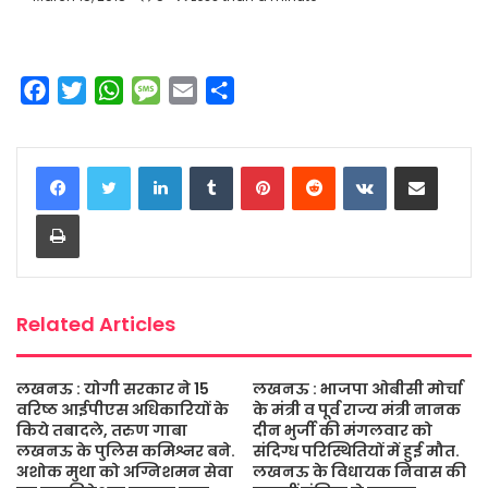
F
T
W
M
E
S
a
w
h
e
m
h
c
i
a
s
a
a
LinkedIn
Tumblr
Pinterest
Reddit
VKontakte
Share via Email
e
t
t
s
i
r
b
t
s
a
l
e
Print
o
e
A
g
o
r
p
e
k
p
Related Articles
लखनऊ : योगी सरकार ने 15
लखनऊ : भाजपा ओबीसी मोर्चा
वरिष्ठ आईपीएस अधिकारियों के
के मंत्री व पूर्व राज्य मंत्री नानक
किये तबादले, तरुण गाबा
दीन भुर्जी की मंगलवार को
लखनऊ के पुलिस कमिश्नर बने.
संदिग्ध परिस्थितियों में हुई मौत.
अशोक मुथा को अग्निशमन सेवा
लखनऊ के विधायक निवास की