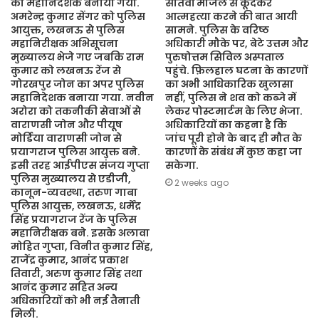
का महानिदेशक बनाया गया.
सातवीं मंजिल से कूदकर
अमरेन्द्र कुमार सेंगर को पुलिस
आत्महत्या करने की बात आयी
आयुक्त, लखनऊ से पुलिस
सामने. पुलिस के वरिष्ठ
महानिरीक्षक अभिसूचना
अधिकारी मौके पर, बेटे उत्तम और
मुख्यालय भेजे गए जबकि राम
पुरुषोत्तम सिविल अस्पताल
कुमार को लखनऊ रेंज से
पहुंचे. फ़िलहाल घटना के कारणों
गोरखपुर जोन का अपर पुलिस
का अभी आधिकारिक खुलासा
महानिदेशक बनाया गया. नवीन
नहीं, पुलिस ने शव को कब्जे में
अरोरा को तकनीकी सेवाओं से
लेकर पोस्टमार्टम के लिए भेजा.
वाराणसी जोन और पीयूष
अधिकारियों का कहना है कि
मोर्डिया वाराणसी जोन से
जांच पूरी होने के बाद ही मौत के
प्रयागराज पुलिस आयुक्त बने.
कारणों के संबंध में कुछ कहा जा
इसी तरह आईपीएस संजय गुप्ता
सकेगा.
पुलिस मुख्यालय से एडीजी,
2 weeks ago
कानून-व्यवस्था, तरुण गाबा
पुलिस आयुक्त, लखनऊ, धर्मेंद्र
सिंह प्रयागराज रेंज के पुलिस
महानिरीक्षक बने. इसके अलावा
मोहित गुप्ता, विनीत कुमार सिंह,
राजेंद्र कुमार, आनंद प्रकाश
तिवारी, अरुण कुमार सिंह तथा
आनंद कुमार सहित अन्य
अधिकारियों को भी नई तैनाती
मिली.