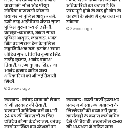
अरोरा को तकनीकी सेवाओं से
लेकर पोस्टमार्टम के लिए भेजा.
वाराणसी जोन और पीयूष
अधिकारियों का कहना है कि
मोर्डिया वाराणसी जोन से
जांच पूरी होने के बाद ही मौत के
प्रयागराज पुलिस आयुक्त बने.
कारणों के संबंध में कुछ कहा जा
इसी तरह आईपीएस संजय गुप्ता
सकेगा.
पुलिस मुख्यालय से एडीजी,
2 weeks ago
कानून-व्यवस्था, तरुण गाबा
पुलिस आयुक्त, लखनऊ, धर्मेंद्र
सिंह प्रयागराज रेंज के पुलिस
महानिरीक्षक बने. इसके अलावा
मोहित गुप्ता, विनीत कुमार सिंह,
राजेंद्र कुमार, आनंद प्रकाश
तिवारी, अरुण कुमार सिंह तथा
आनंद कुमार सहित अन्य
अधिकारियों को भी नई तैनाती
मिली.
2 weeks ago
लखनऊ : कांवड़ यात्रा को लेकर
लखनऊ : बस्ती फर्जी हस्ताक्षर
योगी सरकार की तैयारी,
प्रकरण में स्वास्थ्य मंत्रालय के
चलाएगी अतिरिक्त बसें साथ ही
जिम्मेदारों की बरस रही कृपा,
24 घंटे की निगरानी के लिए
कार्यवाही के बजाय क्लीनचिट
एक्टिव रहेगा कंट्रोल रूम. कांवड़
देने की तैयारी. तत्कालीन CMO
मार्ग पर स्थित बस स्टेशनों पर
की अध्यक्षता में गठित जांच