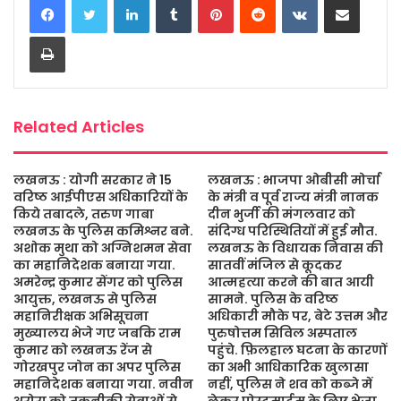
e
t
t
s
i
r
b
t
s
a
l
e
Print
o
e
A
g
o
r
p
e
k
p
Related Articles
लखनऊ : योगी सरकार ने 15
लखनऊ : भाजपा ओबीसी मोर्चा
वरिष्ठ आईपीएस अधिकारियों के
के मंत्री व पूर्व राज्य मंत्री नानक
किये तबादले, तरुण गाबा
दीन भुर्जी की मंगलवार को
लखनऊ के पुलिस कमिश्नर बने.
संदिग्ध परिस्थितियों में हुई मौत.
अशोक मुथा को अग्निशमन सेवा
लखनऊ के विधायक निवास की
का महानिदेशक बनाया गया.
सातवीं मंजिल से कूदकर
अमरेन्द्र कुमार सेंगर को पुलिस
आत्महत्या करने की बात आयी
आयुक्त, लखनऊ से पुलिस
सामने. पुलिस के वरिष्ठ
महानिरीक्षक अभिसूचना
अधिकारी मौके पर, बेटे उत्तम और
मुख्यालय भेजे गए जबकि राम
पुरुषोत्तम सिविल अस्पताल
कुमार को लखनऊ रेंज से
पहुंचे. फ़िलहाल घटना के कारणों
गोरखपुर जोन का अपर पुलिस
का अभी आधिकारिक खुलासा
महानिदेशक बनाया गया. नवीन
नहीं, पुलिस ने शव को कब्जे में