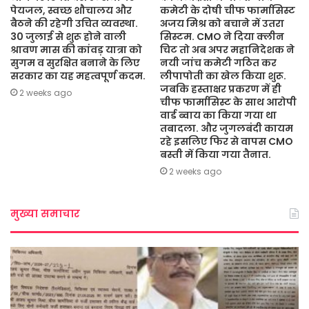
पेयजल, स्वच्छ शौचालय और
कमेटी के दोषी चीफ फार्मासिस्ट
बैठने की रहेगी उचित व्यवस्था.
अजय मिश्र को बचाने में उतरा
30 जुलाई से शुरू होने वाली
सिस्टम. CMO ने दिया क्लीन
श्रावण मास की कांवड़ यात्रा को
चिट तो अब अपर महानिदेशक ने
सुगम व सुरक्षित बनाने के लिए
नयी जांच कमेटी गठित कर
सरकार का यह महत्वपूर्ण कदम.
लीपापोती का खेल किया शुरू.
जबकि हस्ताक्षर प्रकरण में ही
2 weeks ago
चीफ फार्मासिस्ट के साथ आरोपी
वार्ड ब्वाय का किया गया था
तबादला. और जुगलबंदी कायम
रहे इसलिए फिर से वापस CMO
बस्ती में किया गया तैनात.
2 weeks ago
मुख्या समाचार