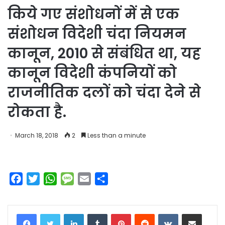
किये गए संशोधनों में से एक
संशोधन विदेशी चंदा नियमन
कानून, 2010 से संबंधित था, यह
कानून विदेशी कंपनियों को
राजनीतिक दलों को चंदा देने से
रोकता है.
March 18, 2018
2
Less than a minute
F
T
W
M
E
S
a
w
h
e
m
h
c
i
a
s
a
a
LinkedIn
Tumblr
Pinterest
Reddit
VKontakte
Share via Email
e
t
t
s
i
r