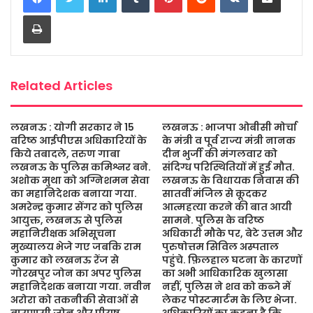
b
t
s
a
l
e
Print
o
e
A
g
o
r
p
e
k
p
Related Articles
लखनऊ : योगी सरकार ने 15
लखनऊ : भाजपा ओबीसी मोर्चा
वरिष्ठ आईपीएस अधिकारियों के
के मंत्री व पूर्व राज्य मंत्री नानक
किये तबादले, तरुण गाबा
दीन भुर्जी की मंगलवार को
लखनऊ के पुलिस कमिश्नर बने.
संदिग्ध परिस्थितियों में हुई मौत.
अशोक मुथा को अग्निशमन सेवा
लखनऊ के विधायक निवास की
का महानिदेशक बनाया गया.
सातवीं मंजिल से कूदकर
अमरेन्द्र कुमार सेंगर को पुलिस
आत्महत्या करने की बात आयी
आयुक्त, लखनऊ से पुलिस
सामने. पुलिस के वरिष्ठ
महानिरीक्षक अभिसूचना
अधिकारी मौके पर, बेटे उत्तम और
मुख्यालय भेजे गए जबकि राम
पुरुषोत्तम सिविल अस्पताल
कुमार को लखनऊ रेंज से
पहुंचे. फ़िलहाल घटना के कारणों
गोरखपुर जोन का अपर पुलिस
का अभी आधिकारिक खुलासा
महानिदेशक बनाया गया. नवीन
नहीं, पुलिस ने शव को कब्जे में
अरोरा को तकनीकी सेवाओं से
लेकर पोस्टमार्टम के लिए भेजा.