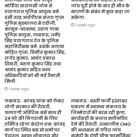
वाराणसी जोन और पीयूष
अधिकारियों का कहना है कि
मोर्डिया वाराणसी जोन से
जांच पूरी होने के बाद ही मौत के
प्रयागराज पुलिस आयुक्त बने.
कारणों के संबंध में कुछ कहा जा
इसी तरह आईपीएस संजय गुप्ता
सकेगा.
पुलिस मुख्यालय से एडीजी,
1 week ago
कानून-व्यवस्था, तरुण गाबा
पुलिस आयुक्त, लखनऊ, धर्मेंद्र
सिंह प्रयागराज रेंज के पुलिस
महानिरीक्षक बने. इसके अलावा
मोहित गुप्ता, विनीत कुमार सिंह,
राजेंद्र कुमार, आनंद प्रकाश
तिवारी, अरुण कुमार सिंह तथा
आनंद कुमार सहित अन्य
अधिकारियों को भी नई तैनाती
मिली.
1 week ago
लखनऊ : कांवड़ यात्रा को लेकर
लखनऊ : बस्ती फर्जी हस्ताक्षर
योगी सरकार की तैयारी,
प्रकरण में स्वास्थ्य मंत्रालय के
चलाएगी अतिरिक्त बसें साथ ही
जिम्मेदारों की बरस रही कृपा,
24 घंटे की निगरानी के लिए
कार्यवाही के बजाय क्लीनचिट
एक्टिव रहेगा कंट्रोल रूम. कांवड़
देने की तैयारी. तत्कालीन CMO
मार्ग पर स्थित बस स्टेशनों पर
की अध्यक्षता में गठित जांच
पेयजल, स्वच्छ शौचालय और
कमेटी के दोषी चीफ फार्मासिस्ट