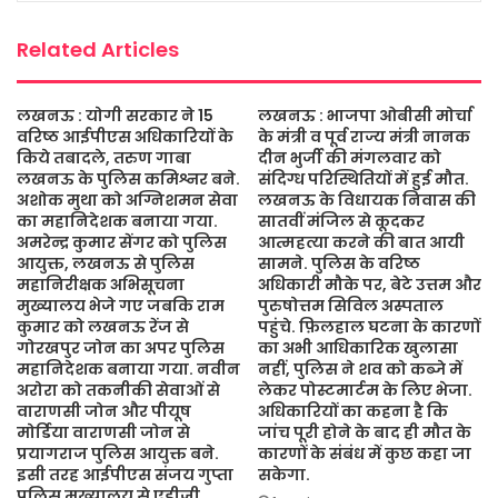
k
p
Related Articles
लखनऊ : योगी सरकार ने 15
लखनऊ : भाजपा ओबीसी मोर्चा
वरिष्ठ आईपीएस अधिकारियों के
के मंत्री व पूर्व राज्य मंत्री नानक
किये तबादले, तरुण गाबा
दीन भुर्जी की मंगलवार को
लखनऊ के पुलिस कमिश्नर बने.
संदिग्ध परिस्थितियों में हुई मौत.
अशोक मुथा को अग्निशमन सेवा
लखनऊ के विधायक निवास की
का महानिदेशक बनाया गया.
सातवीं मंजिल से कूदकर
अमरेन्द्र कुमार सेंगर को पुलिस
आत्महत्या करने की बात आयी
आयुक्त, लखनऊ से पुलिस
सामने. पुलिस के वरिष्ठ
महानिरीक्षक अभिसूचना
अधिकारी मौके पर, बेटे उत्तम और
मुख्यालय भेजे गए जबकि राम
पुरुषोत्तम सिविल अस्पताल
कुमार को लखनऊ रेंज से
पहुंचे. फ़िलहाल घटना के कारणों
गोरखपुर जोन का अपर पुलिस
का अभी आधिकारिक खुलासा
महानिदेशक बनाया गया. नवीन
नहीं, पुलिस ने शव को कब्जे में
अरोरा को तकनीकी सेवाओं से
लेकर पोस्टमार्टम के लिए भेजा.
वाराणसी जोन और पीयूष
अधिकारियों का कहना है कि
मोर्डिया वाराणसी जोन से
जांच पूरी होने के बाद ही मौत के
प्रयागराज पुलिस आयुक्त बने.
कारणों के संबंध में कुछ कहा जा
इसी तरह आईपीएस संजय गुप्ता
सकेगा.
पुलिस मुख्यालय से एडीजी,