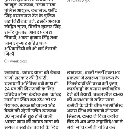
1 week ago
कानून-व्यवस्था, तरुण गाबा
पुलिस आयुक्त, लखनऊ, धर्मेंद्र
सिंह प्रयागराज रेंज के पुलिस
महानिरीक्षक बने. इसके अलावा
मोहित गुप्ता, विनीत कुमार सिंह,
राजेंद्र कुमार, आनंद प्रकाश
तिवारी, अरुण कुमार सिंह तथा
आनंद कुमार सहित अन्य
अधिकारियों को भी नई तैनाती
मिली.
1 week ago
लखनऊ : कांवड़ यात्रा को लेकर
लखनऊ : बस्ती फर्जी हस्ताक्षर
योगी सरकार की तैयारी,
प्रकरण में स्वास्थ्य मंत्रालय के
चलाएगी अतिरिक्त बसें साथ ही
जिम्मेदारों की बरस रही कृपा,
24 घंटे की निगरानी के लिए
कार्यवाही के बजाय क्लीनचिट
एक्टिव रहेगा कंट्रोल रूम. कांवड़
देने की तैयारी. तत्कालीन CMO
मार्ग पर स्थित बस स्टेशनों पर
की अध्यक्षता में गठित जांच
पेयजल, स्वच्छ शौचालय और
कमेटी के दोषी चीफ फार्मासिस्ट
बैठने की रहेगी उचित व्यवस्था.
अजय मिश्र को बचाने में उतरा
30 जुलाई से शुरू होने वाली
सिस्टम. CMO ने दिया क्लीन
श्रावण मास की कांवड़ यात्रा को
चिट तो अब अपर महानिदेशक ने
सुगम व सुरक्षित बनाने के लिए
नयी जांच कमेटी गठित कर