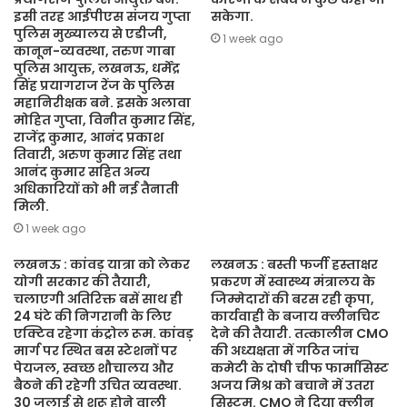
इसी तरह आईपीएस संजय गुप्ता
सकेगा.
पुलिस मुख्यालय से एडीजी,
1 week ago
कानून-व्यवस्था, तरुण गाबा
पुलिस आयुक्त, लखनऊ, धर्मेंद्र
सिंह प्रयागराज रेंज के पुलिस
महानिरीक्षक बने. इसके अलावा
मोहित गुप्ता, विनीत कुमार सिंह,
राजेंद्र कुमार, आनंद प्रकाश
तिवारी, अरुण कुमार सिंह तथा
आनंद कुमार सहित अन्य
अधिकारियों को भी नई तैनाती
मिली.
1 week ago
लखनऊ : कांवड़ यात्रा को लेकर
लखनऊ : बस्ती फर्जी हस्ताक्षर
योगी सरकार की तैयारी,
प्रकरण में स्वास्थ्य मंत्रालय के
चलाएगी अतिरिक्त बसें साथ ही
जिम्मेदारों की बरस रही कृपा,
24 घंटे की निगरानी के लिए
कार्यवाही के बजाय क्लीनचिट
एक्टिव रहेगा कंट्रोल रूम. कांवड़
देने की तैयारी. तत्कालीन CMO
मार्ग पर स्थित बस स्टेशनों पर
की अध्यक्षता में गठित जांच
पेयजल, स्वच्छ शौचालय और
कमेटी के दोषी चीफ फार्मासिस्ट
बैठने की रहेगी उचित व्यवस्था.
अजय मिश्र को बचाने में उतरा
30 जुलाई से शुरू होने वाली
सिस्टम. CMO ने दिया क्लीन