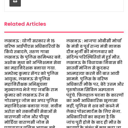
o
r
p
e
k
p
Related Articles
लखनऊ : योगी सरकार ने 15
लखनऊ : भाजपा ओबीसी मोर्चा
वरिष्ठ आईपीएस अधिकारियों के
के मंत्री व पूर्व राज्य मंत्री नानक
किये तबादले, तरुण गाबा
दीन भुर्जी की मंगलवार को
लखनऊ के पुलिस कमिश्नर बने.
संदिग्ध परिस्थितियों में हुई मौत.
अशोक मुथा को अग्निशमन सेवा
लखनऊ के विधायक निवास की
का महानिदेशक बनाया गया.
सातवीं मंजिल से कूदकर
अमरेन्द्र कुमार सेंगर को पुलिस
आत्महत्या करने की बात आयी
आयुक्त, लखनऊ से पुलिस
सामने. पुलिस के वरिष्ठ
महानिरीक्षक अभिसूचना
अधिकारी मौके पर, बेटे उत्तम और
मुख्यालय भेजे गए जबकि राम
पुरुषोत्तम सिविल अस्पताल
कुमार को लखनऊ रेंज से
पहुंचे. फ़िलहाल घटना के कारणों
गोरखपुर जोन का अपर पुलिस
का अभी आधिकारिक खुलासा
महानिदेशक बनाया गया. नवीन
नहीं, पुलिस ने शव को कब्जे में
अरोरा को तकनीकी सेवाओं से
लेकर पोस्टमार्टम के लिए भेजा.
वाराणसी जोन और पीयूष
अधिकारियों का कहना है कि
मोर्डिया वाराणसी जोन से
जांच पूरी होने के बाद ही मौत के
प्रयागराज पुलिस आयुक्त बने.
कारणों के संबंध में कुछ कहा जा