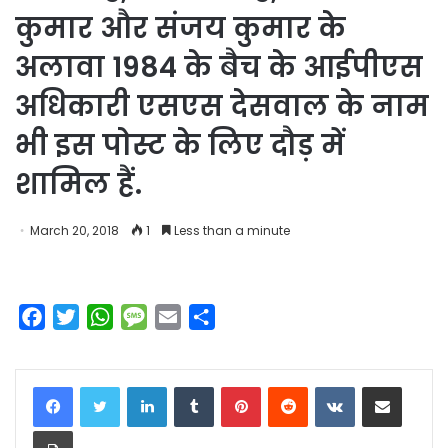
कुमार और संजय कुमार के
अलावा 1984 के बैच के आईपीएस
अधिकारी एसएस देसवाल के नाम
भी इस पोस्ट के लिए दौड़ में
शामिल हैं.
March 20, 2018
1
Less than a minute
F
T
W
M
E
S
a
w
h
e
m
h
c
i
a
s
a
a
LinkedIn
Tumblr
Pinterest
Reddit
VKontakte
Share via Email
e
t
t
s
i
r
b
t
s
a
l
e
Print
o
e
A
g