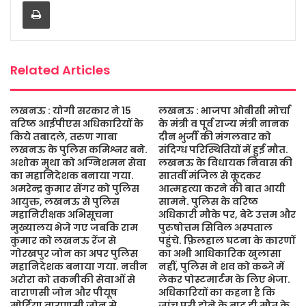
Print
o
e
A
g
o
r
p
e
k
p
Related Articles
लखनऊ : योगी सरकार ने 15
लखनऊ : भाजपा ओबीसी मोर्चा
वरिष्ठ आईपीएस अधिकारियों के
के मंत्री व पूर्व राज्य मंत्री नानक
किये तबादले, तरुण गाबा
दीन भुर्जी की मंगलवार को
लखनऊ के पुलिस कमिश्नर बने.
संदिग्ध परिस्थितियों में हुई मौत.
अशोक मुथा को अग्निशमन सेवा
लखनऊ के विधायक निवास की
का महानिदेशक बनाया गया.
सातवीं मंजिल से कूदकर
अमरेन्द्र कुमार सेंगर को पुलिस
आत्महत्या करने की बात आयी
आयुक्त, लखनऊ से पुलिस
सामने. पुलिस के वरिष्ठ
महानिरीक्षक अभिसूचना
अधिकारी मौके पर, बेटे उत्तम और
मुख्यालय भेजे गए जबकि राम
पुरुषोत्तम सिविल अस्पताल
कुमार को लखनऊ रेंज से
पहुंचे. फ़िलहाल घटना के कारणों
गोरखपुर जोन का अपर पुलिस
का अभी आधिकारिक खुलासा
महानिदेशक बनाया गया. नवीन
नहीं, पुलिस ने शव को कब्जे में
अरोरा को तकनीकी सेवाओं से
लेकर पोस्टमार्टम के लिए भेजा.
वाराणसी जोन और पीयूष
अधिकारियों का कहना है कि
मोर्डिया वाराणसी जोन से
जांच पूरी होने के बाद ही मौत के