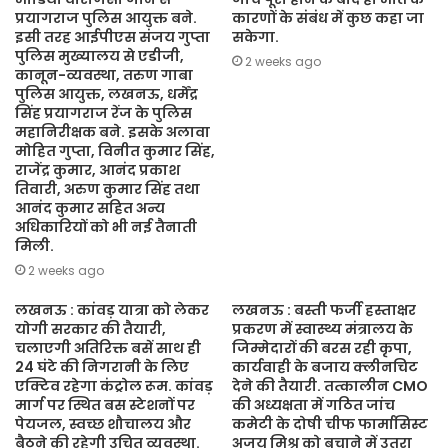
प्रयागराज पुलिस आयुक्त बने.
कारणों के संबंध में कुछ कहा जा
इसी तरह आईपीएस संजय गुप्ता
सकेगा.
पुलिस मुख्यालय से एडीजी,
2 weeks ago
कानून-व्यवस्था, तरुण गाबा
पुलिस आयुक्त, लखनऊ, धर्मेंद्र
सिंह प्रयागराज रेंज के पुलिस
महानिरीक्षक बने. इसके अलावा
मोहित गुप्ता, विनीत कुमार सिंह,
राजेंद्र कुमार, आनंद प्रकाश
तिवारी, अरुण कुमार सिंह तथा
आनंद कुमार सहित अन्य
अधिकारियों को भी नई तैनाती
मिली.
2 weeks ago
लखनऊ : कांवड़ यात्रा को लेकर
लखनऊ : बस्ती फर्जी हस्ताक्षर
योगी सरकार की तैयारी,
प्रकरण में स्वास्थ्य मंत्रालय के
चलाएगी अतिरिक्त बसें साथ ही
जिम्मेदारों की बरस रही कृपा,
24 घंटे की निगरानी के लिए
कार्यवाही के बजाय क्लीनचिट
एक्टिव रहेगा कंट्रोल रूम. कांवड़
देने की तैयारी. तत्कालीन CMO
मार्ग पर स्थित बस स्टेशनों पर
की अध्यक्षता में गठित जांच
पेयजल, स्वच्छ शौचालय और
कमेटी के दोषी चीफ फार्मासिस्ट
बैठने की रहेगी उचित व्यवस्था.
अजय मिश्र को बचाने में उतरा