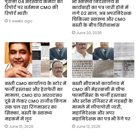
पुरानी 04 सदस्यीय कमेटी की
भी स्वास्थ्य निदेशालय से
रिपोर्ट पर वर्तमान CMO की
कार्यवाही का पत्र जारी होने में
रिपोर्ट भारी!
लगे 02 साल, अब अपरनिदेशक
चिकित्सा स्वास्थ्य और CMO
3 weeks ago
बस्ती के बीच विरोधाभास
June 20, 2026
बस्ती CMO कार्यालय के स्टोर में
बस्ती सीएमओ कार्यालय में
फर्जी हस्ताक्षर और हेराफेरी का
CMO की मेहरबानी से चीफ
मामला, CMO डा० आर०एस०
फार्मासिस्ट के फर्जी हस्ताक्षर
दूबे से लेकर CMO राजीव निगम
और स्टॉक रजिस्टर में गड़बड़ी के
तक चल रहा रिंगमास्टर का
मामले में लीपापोती जारी,
सिक्का, बस्ती के स्वास्थ्य
महानिदेशक और अपर
महकमें में लूट
महानिदेशक का पत्र भी ठेंगे पर
June 15, 2026
June 12, 2026