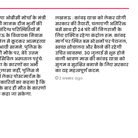
ओबीसी मोर्चा के मंत्री
लखनऊ : कांवड़ यात्रा को लेकर योगी
ंत्री नानक दीन भुर्जी की
सरकार की तैयारी, चलाएगी अतिरिक्त
िग्ध परिस्थितियों में
बसें साथ ही 24 घंटे की निगरानी के
नऊ के विधायक निवास
लिए एक्टिव रहेगा कंट्रोल रूम. कांवड़
जिल से कूदकर आत्महत्या
मार्ग पर स्थित बस स्टेशनों पर पेयजल,
आयी सामने. पुलिस के
स्वच्छ शौचालय और बैठने की रहेगी
 मौके पर, बेटे उत्तम
उचित व्यवस्था. 30 जुलाई से शुरू होने
 सिविल अस्पताल पहुंचे.
वाली श्रावण मास की कांवड़ यात्रा को
 के कारणों का अभी
सुगम व सुरक्षित बनाने के लिए सरकार
ासा नहीं, पुलिस ने
का यह महत्वपूर्ण कदम.
ं लेकर पोस्टमार्टम के
2 weeks ago
कारियों का कहना है कि
 के बाद ही मौत के कारणों
ुछ कहा जा सकेगा.