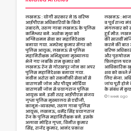
लखनऊ : योगी सरकार ने 15 वरिष्ठ
लखनऊ : भाजपा 
आईपीएस अधिकारियों के किये
व पूर्व राज्य म
तबादले, तरुण गाबा लखनऊ के पुलिस
मंगलवार को संद
कमिश्नर बने. अशोक मुथा को
हुई मौत. लख
अग्निशमन सेवा का महानिदेशक
की सातवीं मं
बनाया गया. अमरेन्द्र कुमार सेंगर को
करने की बात 
पुलिस आयुक्त, लखनऊ से पुलिस
वरिष्ठ अधिकारी
महानिरीक्षक अभिसूचना मुख्यालय
और पुरुषोत्तम
भेजे गए जबकि राम कुमार को
फ़िलहाल घटना
लखनऊ रेंज से गोरखपुर जोन का अपर
आधिकारिक खुल
पुलिस महानिदेशक बनाया गया.
शव को कब्जे मे
नवीन अरोरा को तकनीकी सेवाओं से
लिए भेजा. अधि
वाराणसी जोन और पीयूष मोर्डिया
जांच पूरी होने
वाराणसी जोन से प्रयागराज पुलिस
के संबंध में क
आयुक्त बने. इसी तरह आईपीएस संजय
1 week ago
गुप्ता पुलिस मुख्यालय से एडीजी,
कानून-व्यवस्था, तरुण गाबा पुलिस
आयुक्त, लखनऊ, धर्मेंद्र सिंह प्रयागराज
रेंज के पुलिस महानिरीक्षक बने. इसके
अलावा मोहित गुप्ता, विनीत कुमार
सिंह, राजेंद्र कुमार, आनंद प्रकाश