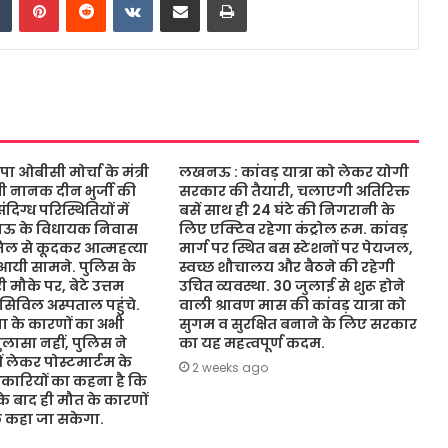
ओबीसी मोर्चा के मंत्री
लखनऊ : कांवड़ यात्रा को लेकर योगी
ंत्री नानक दीन भुर्जी की
सरकार की तैयारी, चलाएगी अतिरिक्त
िग्ध परिस्थितियों में
बसें साथ ही 24 घंटे की निगरानी के
नऊ के विधायक निवास
लिए एक्टिव रहेगा कंट्रोल रूम. कांवड़
जिल से कूदकर आत्महत्या
मार्ग पर स्थित बस स्टेशनों पर पेयजल,
आयी सामने. पुलिस के
स्वच्छ शौचालय और बैठने की रहेगी
 मौके पर, बेटे उत्तम
उचित व्यवस्था. 30 जुलाई से शुरू होने
 सिविल अस्पताल पहुंचे.
वाली श्रावण मास की कांवड़ यात्रा को
 के कारणों का अभी
सुगम व सुरक्षित बनाने के लिए सरकार
ासा नहीं, पुलिस ने
का यह महत्वपूर्ण कदम.
ं लेकर पोस्टमार्टम के
2 weeks ago
कारियों का कहना है कि
 के बाद ही मौत के कारणों
ुछ कहा जा सकेगा.