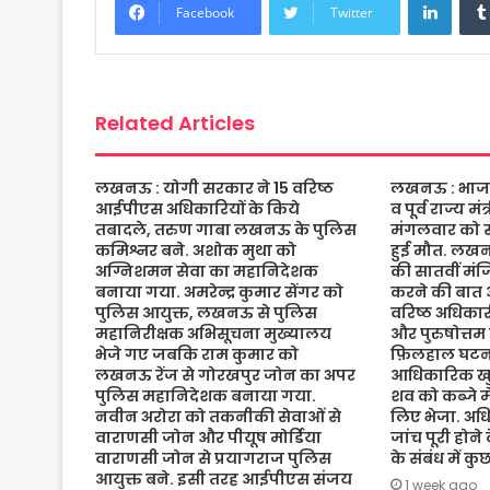
b
t
s
a
l
e
Facebook
Twitter
o
e
A
g
o
r
p
e
k
p
Related Articles
लखनऊ : योगी सरकार ने 15 वरिष्ठ
लखनऊ : भाजपा 
आईपीएस अधिकारियों के किये
व पूर्व राज्य म
तबादले, तरुण गाबा लखनऊ के पुलिस
मंगलवार को संद
कमिश्नर बने. अशोक मुथा को
हुई मौत. लख
अग्निशमन सेवा का महानिदेशक
की सातवीं मं
बनाया गया. अमरेन्द्र कुमार सेंगर को
करने की बात 
पुलिस आयुक्त, लखनऊ से पुलिस
वरिष्ठ अधिकारी
महानिरीक्षक अभिसूचना मुख्यालय
और पुरुषोत्तम
भेजे गए जबकि राम कुमार को
फ़िलहाल घटना
लखनऊ रेंज से गोरखपुर जोन का अपर
आधिकारिक खुल
पुलिस महानिदेशक बनाया गया.
शव को कब्जे मे
नवीन अरोरा को तकनीकी सेवाओं से
लिए भेजा. अधि
वाराणसी जोन और पीयूष मोर्डिया
जांच पूरी होने
वाराणसी जोन से प्रयागराज पुलिस
के संबंध में क
आयुक्त बने. इसी तरह आईपीएस संजय
1 week ago