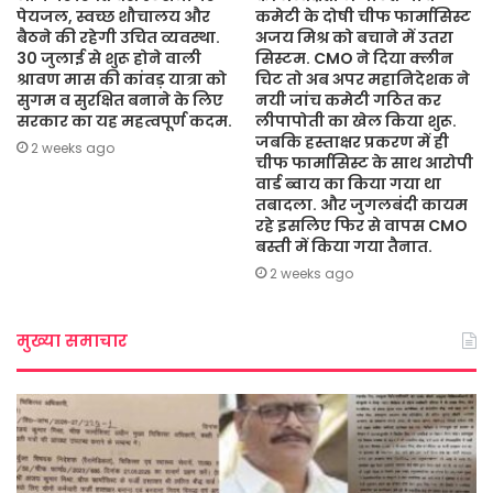
पेयजल, स्वच्छ शौचालय और
कमेटी के दोषी चीफ फार्मासिस्ट
बैठने की रहेगी उचित व्यवस्था.
अजय मिश्र को बचाने में उतरा
30 जुलाई से शुरू होने वाली
सिस्टम. CMO ने दिया क्लीन
श्रावण मास की कांवड़ यात्रा को
चिट तो अब अपर महानिदेशक ने
सुगम व सुरक्षित बनाने के लिए
नयी जांच कमेटी गठित कर
सरकार का यह महत्वपूर्ण कदम.
लीपापोती का खेल किया शुरू.
जबकि हस्ताक्षर प्रकरण में ही
2 weeks ago
चीफ फार्मासिस्ट के साथ आरोपी
वार्ड ब्वाय का किया गया था
तबादला. और जुगलबंदी कायम
रहे इसलिए फिर से वापस CMO
बस्ती में किया गया तैनात.
2 weeks ago
मुख्या समाचार