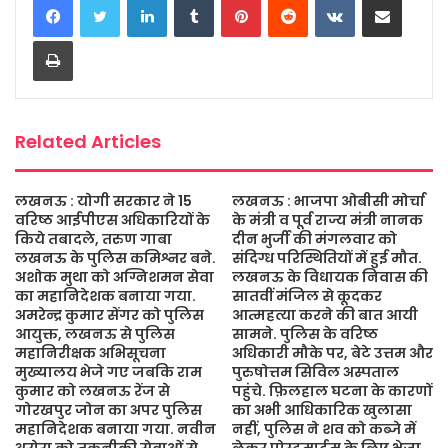
e
t
t
s
i
r
b
t
s
a
l
e
Print
o
e
A
g
o
r
p
e
k
p
Related Articles
लखनऊ : योगी सरकार ने 15
लखनऊ : भाजपा ओबीसी मोर्चा
वरिष्ठ आईपीएस अधिकारियों के
के मंत्री व पूर्व राज्य मंत्री नानक
किये तबादले, तरुण गाबा
दीन भुर्जी की मंगलवार को
लखनऊ के पुलिस कमिश्नर बने.
संदिग्ध परिस्थितियों में हुई मौत.
अशोक मुथा को अग्निशमन सेवा
लखनऊ के विधायक निवास की
का महानिदेशक बनाया गया.
सातवीं मंजिल से कूदकर
अमरेन्द्र कुमार सेंगर को पुलिस
आत्महत्या करने की बात आयी
आयुक्त, लखनऊ से पुलिस
सामने. पुलिस के वरिष्ठ
महानिरीक्षक अभिसूचना
अधिकारी मौके पर, बेटे उत्तम और
मुख्यालय भेजे गए जबकि राम
पुरुषोत्तम सिविल अस्पताल
कुमार को लखनऊ रेंज से
पहुंचे. फ़िलहाल घटना के कारणों
गोरखपुर जोन का अपर पुलिस
का अभी आधिकारिक खुलासा
महानिदेशक बनाया गया. नवीन
नहीं, पुलिस ने शव को कब्जे में