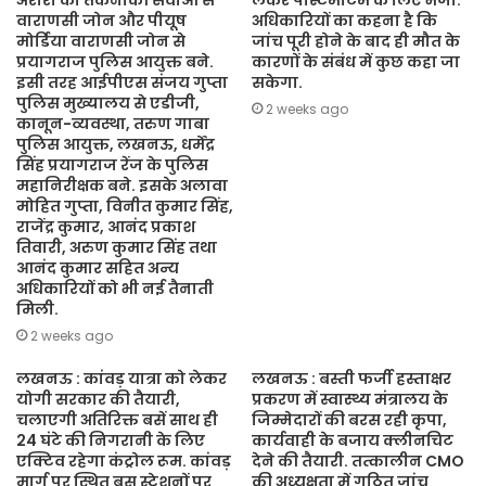
अरोरा को तकनीकी सेवाओं से
लेकर पोस्टमार्टम के लिए भेजा.
वाराणसी जोन और पीयूष
अधिकारियों का कहना है कि
मोर्डिया वाराणसी जोन से
जांच पूरी होने के बाद ही मौत के
प्रयागराज पुलिस आयुक्त बने.
कारणों के संबंध में कुछ कहा जा
इसी तरह आईपीएस संजय गुप्ता
सकेगा.
पुलिस मुख्यालय से एडीजी,
2 weeks ago
कानून-व्यवस्था, तरुण गाबा
पुलिस आयुक्त, लखनऊ, धर्मेंद्र
सिंह प्रयागराज रेंज के पुलिस
महानिरीक्षक बने. इसके अलावा
मोहित गुप्ता, विनीत कुमार सिंह,
राजेंद्र कुमार, आनंद प्रकाश
तिवारी, अरुण कुमार सिंह तथा
आनंद कुमार सहित अन्य
अधिकारियों को भी नई तैनाती
मिली.
2 weeks ago
लखनऊ : कांवड़ यात्रा को लेकर
लखनऊ : बस्ती फर्जी हस्ताक्षर
योगी सरकार की तैयारी,
प्रकरण में स्वास्थ्य मंत्रालय के
चलाएगी अतिरिक्त बसें साथ ही
जिम्मेदारों की बरस रही कृपा,
24 घंटे की निगरानी के लिए
कार्यवाही के बजाय क्लीनचिट
एक्टिव रहेगा कंट्रोल रूम. कांवड़
देने की तैयारी. तत्कालीन CMO
मार्ग पर स्थित बस स्टेशनों पर
की अध्यक्षता में गठित जांच