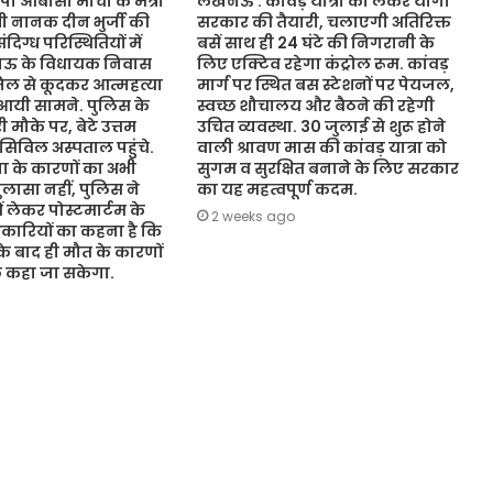
ओबीसी मोर्चा के मंत्री
लखनऊ : कांवड़ यात्रा को लेकर योगी
ंत्री नानक दीन भुर्जी की
सरकार की तैयारी, चलाएगी अतिरिक्त
िग्ध परिस्थितियों में
बसें साथ ही 24 घंटे की निगरानी के
नऊ के विधायक निवास
लिए एक्टिव रहेगा कंट्रोल रूम. कांवड़
जिल से कूदकर आत्महत्या
मार्ग पर स्थित बस स्टेशनों पर पेयजल,
आयी सामने. पुलिस के
स्वच्छ शौचालय और बैठने की रहेगी
 मौके पर, बेटे उत्तम
उचित व्यवस्था. 30 जुलाई से शुरू होने
 सिविल अस्पताल पहुंचे.
वाली श्रावण मास की कांवड़ यात्रा को
 के कारणों का अभी
सुगम व सुरक्षित बनाने के लिए सरकार
ासा नहीं, पुलिस ने
का यह महत्वपूर्ण कदम.
ं लेकर पोस्टमार्टम के
2 weeks ago
कारियों का कहना है कि
 के बाद ही मौत के कारणों
ुछ कहा जा सकेगा.