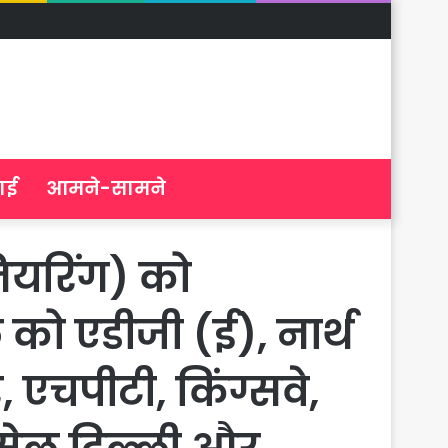
ाई
आमने-सामने
ीनियरिंग) को
 को एडीजी (ई), नार्थ
एचपीटी, किंग्सवे,