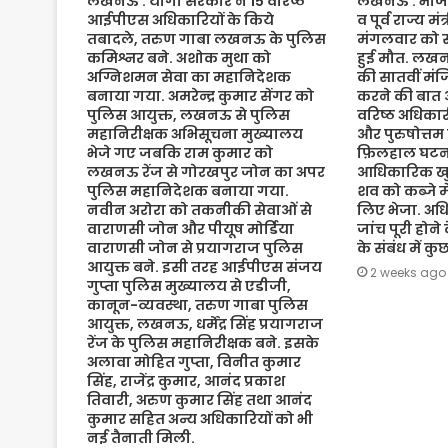
लखनऊ : योगी सरकार ने 15 वरिष्ठ
लखनऊ : भाजपा 
आईपीएस अधिकारियों के किये
व पूर्व राज्य म
तबादले, तरुण गाबा लखनऊ के पुलिस
मंगलवार को संद
कमिश्नर बने. अशोक मुथा को
हुई मौत. लख
अग्निशमन सेवा का महानिदेशक
की सातवीं मं
बनाया गया. अमरेन्द्र कुमार सेंगर को
करने की बात 
पुलिस आयुक्त, लखनऊ से पुलिस
वरिष्ठ अधिकारी
महानिरीक्षक अभिसूचना मुख्यालय
और पुरुषोत्तम
भेजे गए जबकि राम कुमार को
फ़िलहाल घटना
लखनऊ रेंज से गोरखपुर जोन का अपर
आधिकारिक खुल
पुलिस महानिदेशक बनाया गया.
शव को कब्जे मे
नवीन अरोरा को तकनीकी सेवाओं से
लिए भेजा. अधि
वाराणसी जोन और पीयूष मोर्डिया
जांच पूरी होने
वाराणसी जोन से प्रयागराज पुलिस
के संबंध में क
आयुक्त बने. इसी तरह आईपीएस संजय
2 weeks ago
गुप्ता पुलिस मुख्यालय से एडीजी,
कानून-व्यवस्था, तरुण गाबा पुलिस
आयुक्त, लखनऊ, धर्मेंद्र सिंह प्रयागराज
रेंज के पुलिस महानिरीक्षक बने. इसके
अलावा मोहित गुप्ता, विनीत कुमार
सिंह, राजेंद्र कुमार, आनंद प्रकाश
तिवारी, अरुण कुमार सिंह तथा आनंद
कुमार सहित अन्य अधिकारियों को भी
नई तैनाती मिली.