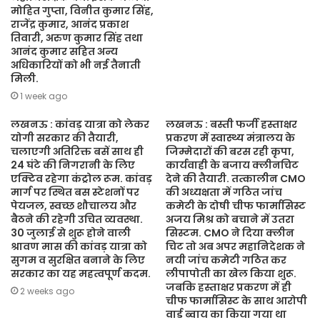
मोहित गुप्ता, विनीत कुमार सिंह,
राजेंद्र कुमार, आनंद प्रकाश
तिवारी, अरुण कुमार सिंह तथा
आनंद कुमार सहित अन्य
अधिकारियों को भी नई तैनाती
मिली.
1 week ago
लखनऊ : कांवड़ यात्रा को लेकर
लखनऊ : बस्ती फर्जी हस्ताक्षर
योगी सरकार की तैयारी,
प्रकरण में स्वास्थ्य मंत्रालय के
चलाएगी अतिरिक्त बसें साथ ही
जिम्मेदारों की बरस रही कृपा,
24 घंटे की निगरानी के लिए
कार्यवाही के बजाय क्लीनचिट
एक्टिव रहेगा कंट्रोल रूम. कांवड़
देने की तैयारी. तत्कालीन CMO
मार्ग पर स्थित बस स्टेशनों पर
की अध्यक्षता में गठित जांच
पेयजल, स्वच्छ शौचालय और
कमेटी के दोषी चीफ फार्मासिस्ट
बैठने की रहेगी उचित व्यवस्था.
अजय मिश्र को बचाने में उतरा
30 जुलाई से शुरू होने वाली
सिस्टम. CMO ने दिया क्लीन
श्रावण मास की कांवड़ यात्रा को
चिट तो अब अपर महानिदेशक ने
सुगम व सुरक्षित बनाने के लिए
नयी जांच कमेटी गठित कर
सरकार का यह महत्वपूर्ण कदम.
लीपापोती का खेल किया शुरू.
जबकि हस्ताक्षर प्रकरण में ही
2 weeks ago
चीफ फार्मासिस्ट के साथ आरोपी
वार्ड ब्वाय का किया गया था