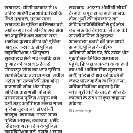
लखनऊ : योगी सरकार ने 15
लखनऊ : भाजपा ओबीसी मोर्चा
वरिष्ठ आईपीएस अधिकारियों के
के मंत्री व पूर्व राज्य मंत्री नानक
किये तबादले, तरुण गाबा
दीन भुर्जी की मंगलवार को
लखनऊ के पुलिस कमिश्नर बने.
संदिग्ध परिस्थितियों में हुई मौत.
अशोक मुथा को अग्निशमन सेवा
लखनऊ के विधायक निवास की
का महानिदेशक बनाया गया.
सातवीं मंजिल से कूदकर
अमरेन्द्र कुमार सेंगर को पुलिस
आत्महत्या करने की बात आयी
आयुक्त, लखनऊ से पुलिस
सामने. पुलिस के वरिष्ठ
महानिरीक्षक अभिसूचना
अधिकारी मौके पर, बेटे उत्तम और
मुख्यालय भेजे गए जबकि राम
पुरुषोत्तम सिविल अस्पताल
कुमार को लखनऊ रेंज से
पहुंचे. फ़िलहाल घटना के कारणों
गोरखपुर जोन का अपर पुलिस
का अभी आधिकारिक खुलासा
महानिदेशक बनाया गया. नवीन
नहीं, पुलिस ने शव को कब्जे में
अरोरा को तकनीकी सेवाओं से
लेकर पोस्टमार्टम के लिए भेजा.
वाराणसी जोन और पीयूष
अधिकारियों का कहना है कि
मोर्डिया वाराणसी जोन से
जांच पूरी होने के बाद ही मौत के
प्रयागराज पुलिस आयुक्त बने.
कारणों के संबंध में कुछ कहा जा
इसी तरह आईपीएस संजय गुप्ता
सकेगा.
पुलिस मुख्यालय से एडीजी,
1 week ago
कानून-व्यवस्था, तरुण गाबा
पुलिस आयुक्त, लखनऊ, धर्मेंद्र
सिंह प्रयागराज रेंज के पुलिस
महानिरीक्षक बने. इसके अलावा