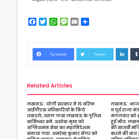
F
T
W
M
E
S
a
w
h
e
m
h
c
i
a
s
a
a
e
t
t
s
i
r
Linke
b
t
s
a
l
e
Facebook
Twitter
o
e
A
g
o
r
p
e
k
p
Related Articles
लखनऊ : योगी सरकार ने 15 वरिष्ठ
लखनऊ : भाजपा 
आईपीएस अधिकारियों के किये
व पूर्व राज्य म
तबादले, तरुण गाबा लखनऊ के पुलिस
मंगलवार को संद
कमिश्नर बने. अशोक मुथा को
हुई मौत. लख
अग्निशमन सेवा का महानिदेशक
की सातवीं मं
बनाया गया. अमरेन्द्र कुमार सेंगर को
करने की बात 