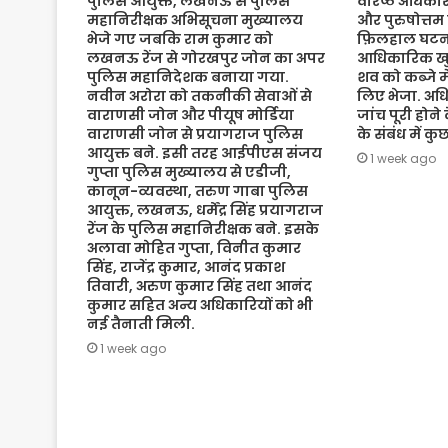
पुलिस आयुक्त, लखनऊ से पुलिस
वरिष्ठ अधिकारी
महानिरीक्षक अभिसूचना मुख्यालय
और पुरुषोत्तम
भेजे गए जबकि राम कुमार को
फ़िलहाल घटना
लखनऊ रेंज से गोरखपुर जोन का अपर
आधिकारिक खुल
पुलिस महानिदेशक बनाया गया.
शव को कब्जे मे
नवीन अरोरा को तकनीकी सेवाओं से
लिए भेजा. अधि
वाराणसी जोन और पीयूष मोर्डिया
जांच पूरी होने
वाराणसी जोन से प्रयागराज पुलिस
के संबंध में क
आयुक्त बने. इसी तरह आईपीएस संजय
1 week ago
गुप्ता पुलिस मुख्यालय से एडीजी,
कानून-व्यवस्था, तरुण गाबा पुलिस
आयुक्त, लखनऊ, धर्मेंद्र सिंह प्रयागराज
रेंज के पुलिस महानिरीक्षक बने. इसके
अलावा मोहित गुप्ता, विनीत कुमार
सिंह, राजेंद्र कुमार, आनंद प्रकाश
तिवारी, अरुण कुमार सिंह तथा आनंद
कुमार सहित अन्य अधिकारियों को भी
नई तैनाती मिली.
1 week ago