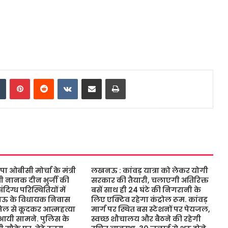
dIn
Tumblr
Pinterest
Reddit
VKontakte
Share via Email
Print
ओबीसी मोर्चा के मंत्री
लखनऊ : कांवड़ यात्रा को लेकर योगी
ंत्री नानक दीन भुर्जी की
सरकार की तैयारी, चलाएगी अतिरिक्त
िग्ध परिस्थितियों में
बसें साथ ही 24 घंटे की निगरानी के
नऊ के विधायक निवास
लिए एक्टिव रहेगा कंट्रोल रूम. कांवड़
जिल से कूदकर आत्महत्या
मार्ग पर स्थित बस स्टेशनों पर पेयजल,
आयी सामने. पुलिस के
स्वच्छ शौचालय और बैठने की रहेगी