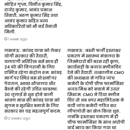
मोहित गुप्ता, विनीत कुमार सिंह,
राजेंद्र कुमार, आनंद प्रकाश
तिवारी, अरुण कुमार सिंह तथा
आनंद कुमार सहित अन्य
अधिकारियों को भी नई तैनाती
मिली.
1 week ago
लखनऊ : कांवड़ यात्रा को लेकर
लखनऊ : बस्ती फर्जी हस्ताक्षर
योगी सरकार की तैयारी,
प्रकरण में स्वास्थ्य मंत्रालय के
चलाएगी अतिरिक्त बसें साथ ही
जिम्मेदारों की बरस रही कृपा,
24 घंटे की निगरानी के लिए
कार्यवाही के बजाय क्लीनचिट
एक्टिव रहेगा कंट्रोल रूम. कांवड़
देने की तैयारी. तत्कालीन CMO
मार्ग पर स्थित बस स्टेशनों पर
की अध्यक्षता में गठित जांच
पेयजल, स्वच्छ शौचालय और
कमेटी के दोषी चीफ फार्मासिस्ट
बैठने की रहेगी उचित व्यवस्था.
अजय मिश्र को बचाने में उतरा
30 जुलाई से शुरू होने वाली
सिस्टम. CMO ने दिया क्लीन
श्रावण मास की कांवड़ यात्रा को
चिट तो अब अपर महानिदेशक ने
सुगम व सुरक्षित बनाने के लिए
नयी जांच कमेटी गठित कर
सरकार का यह महत्वपूर्ण कदम.
लीपापोती का खेल किया शुरू.
जबकि हस्ताक्षर प्रकरण में ही
2 weeks ago
चीफ फार्मासिस्ट के साथ आरोपी
वार्ड ब्वाय का किया गया था