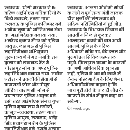
लखनऊ : योगी सरकार ने 15
लखनऊ : भाजपा ओबीसी मोर्चा
वरिष्ठ आईपीएस अधिकारियों के
के मंत्री व पूर्व राज्य मंत्री नानक
किये तबादले, तरुण गाबा
दीन भुर्जी की मंगलवार को
लखनऊ के पुलिस कमिश्नर बने.
संदिग्ध परिस्थितियों में हुई मौत.
अशोक मुथा को अग्निशमन सेवा
लखनऊ के विधायक निवास की
का महानिदेशक बनाया गया.
सातवीं मंजिल से कूदकर
अमरेन्द्र कुमार सेंगर को पुलिस
आत्महत्या करने की बात आयी
आयुक्त, लखनऊ से पुलिस
सामने. पुलिस के वरिष्ठ
महानिरीक्षक अभिसूचना
अधिकारी मौके पर, बेटे उत्तम और
मुख्यालय भेजे गए जबकि राम
पुरुषोत्तम सिविल अस्पताल
कुमार को लखनऊ रेंज से
पहुंचे. फ़िलहाल घटना के कारणों
गोरखपुर जोन का अपर पुलिस
का अभी आधिकारिक खुलासा
महानिदेशक बनाया गया. नवीन
नहीं, पुलिस ने शव को कब्जे में
अरोरा को तकनीकी सेवाओं से
लेकर पोस्टमार्टम के लिए भेजा.
वाराणसी जोन और पीयूष
अधिकारियों का कहना है कि
मोर्डिया वाराणसी जोन से
जांच पूरी होने के बाद ही मौत के
प्रयागराज पुलिस आयुक्त बने.
कारणों के संबंध में कुछ कहा जा
इसी तरह आईपीएस संजय गुप्ता
सकेगा.
पुलिस मुख्यालय से एडीजी,
1 week ago
कानून-व्यवस्था, तरुण गाबा
पुलिस आयुक्त, लखनऊ, धर्मेंद्र
सिंह प्रयागराज रेंज के पुलिस
महानिरीक्षक बने. इसके अलावा