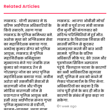
Related Articles
लखनऊ : योगी सरकार ने 15
लखनऊ : भाजपा ओबीसी मोर्चा
वरिष्ठ आईपीएस अधिकारियों के
के मंत्री व पूर्व राज्य मंत्री नानक
किये तबादले, तरुण गाबा
दीन भुर्जी की मंगलवार को
लखनऊ के पुलिस कमिश्नर बने.
संदिग्ध परिस्थितियों में हुई मौत.
अशोक मुथा को अग्निशमन सेवा
लखनऊ के विधायक निवास की
का महानिदेशक बनाया गया.
सातवीं मंजिल से कूदकर
अमरेन्द्र कुमार सेंगर को पुलिस
आत्महत्या करने की बात आयी
आयुक्त, लखनऊ से पुलिस
सामने. पुलिस के वरिष्ठ
महानिरीक्षक अभिसूचना
अधिकारी मौके पर, बेटे उत्तम और
मुख्यालय भेजे गए जबकि राम
पुरुषोत्तम सिविल अस्पताल
कुमार को लखनऊ रेंज से
पहुंचे. फ़िलहाल घटना के कारणों
गोरखपुर जोन का अपर पुलिस
का अभी आधिकारिक खुलासा
महानिदेशक बनाया गया. नवीन
नहीं, पुलिस ने शव को कब्जे में
अरोरा को तकनीकी सेवाओं से
लेकर पोस्टमार्टम के लिए भेजा.
वाराणसी जोन और पीयूष
अधिकारियों का कहना है कि
मोर्डिया वाराणसी जोन से
जांच पूरी होने के बाद ही मौत के
प्रयागराज पुलिस आयुक्त बने.
कारणों के संबंध में कुछ कहा जा
इसी तरह आईपीएस संजय गुप्ता
सकेगा.
पुलिस मुख्यालय से एडीजी,
1 week ago
कानून-व्यवस्था, तरुण गाबा