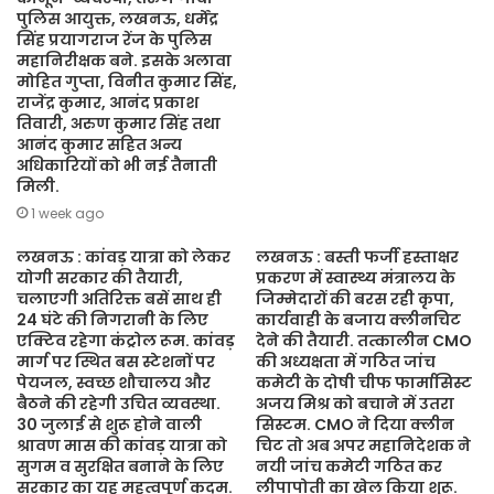
पुलिस आयुक्त, लखनऊ, धर्मेंद्र
सिंह प्रयागराज रेंज के पुलिस
महानिरीक्षक बने. इसके अलावा
मोहित गुप्ता, विनीत कुमार सिंह,
राजेंद्र कुमार, आनंद प्रकाश
तिवारी, अरुण कुमार सिंह तथा
आनंद कुमार सहित अन्य
अधिकारियों को भी नई तैनाती
मिली.
1 week ago
लखनऊ : कांवड़ यात्रा को लेकर
लखनऊ : बस्ती फर्जी हस्ताक्षर
योगी सरकार की तैयारी,
प्रकरण में स्वास्थ्य मंत्रालय के
चलाएगी अतिरिक्त बसें साथ ही
जिम्मेदारों की बरस रही कृपा,
24 घंटे की निगरानी के लिए
कार्यवाही के बजाय क्लीनचिट
एक्टिव रहेगा कंट्रोल रूम. कांवड़
देने की तैयारी. तत्कालीन CMO
मार्ग पर स्थित बस स्टेशनों पर
की अध्यक्षता में गठित जांच
पेयजल, स्वच्छ शौचालय और
कमेटी के दोषी चीफ फार्मासिस्ट
बैठने की रहेगी उचित व्यवस्था.
अजय मिश्र को बचाने में उतरा
30 जुलाई से शुरू होने वाली
सिस्टम. CMO ने दिया क्लीन
श्रावण मास की कांवड़ यात्रा को
चिट तो अब अपर महानिदेशक ने
सुगम व सुरक्षित बनाने के लिए
नयी जांच कमेटी गठित कर
सरकार का यह महत्वपूर्ण कदम.
लीपापोती का खेल किया शुरू.