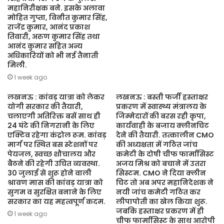
महानिरीक्षक बने. इसके अलावा
मोहित गुप्ता, विनीत कुमार सिंह,
राजेंद्र कुमार, आनंद प्रकाश
तिवारी, अरुण कुमार सिंह तथा
आनंद कुमार सहित अन्य
अधिकारियों को भी नई तैनाती
मिली.
1 week ago
लखनऊ : कांवड़ यात्रा को लेकर
लखनऊ : बस्ती फर्जी हस्ताक्षर
योगी सरकार की तैयारी,
प्रकरण में स्वास्थ्य मंत्रालय के
चलाएगी अतिरिक्त बसें साथ ही
जिम्मेदारों की बरस रही कृपा,
24 घंटे की निगरानी के लिए
कार्यवाही के बजाय क्लीनचिट
एक्टिव रहेगा कंट्रोल रूम. कांवड़
देने की तैयारी. तत्कालीन CMO
मार्ग पर स्थित बस स्टेशनों पर
की अध्यक्षता में गठित जांच
पेयजल, स्वच्छ शौचालय और
कमेटी के दोषी चीफ फार्मासिस्ट
बैठने की रहेगी उचित व्यवस्था.
अजय मिश्र को बचाने में उतरा
30 जुलाई से शुरू होने वाली
सिस्टम. CMO ने दिया क्लीन
श्रावण मास की कांवड़ यात्रा को
चिट तो अब अपर महानिदेशक ने
सुगम व सुरक्षित बनाने के लिए
नयी जांच कमेटी गठित कर
सरकार का यह महत्वपूर्ण कदम.
लीपापोती का खेल किया शुरू.
जबकि हस्ताक्षर प्रकरण में ही
1 week ago
चीफ फार्मासिस्ट के साथ आरोपी