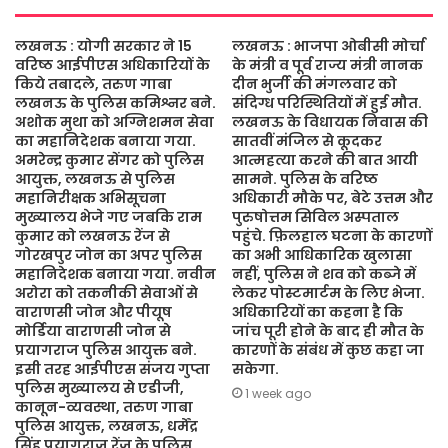
लखनऊ : योगी सरकार ने 15
लखनऊ : भाजपा ओबीसी मोर्चा
वरिष्ठ आईपीएस अधिकारियों के
के मंत्री व पूर्व राज्य मंत्री नानक
किये तबादले, तरुण गाबा
दीन भुर्जी की मंगलवार को
लखनऊ के पुलिस कमिश्नर बने.
संदिग्ध परिस्थितियों में हुई मौत.
अशोक मुथा को अग्निशमन सेवा
लखनऊ के विधायक निवास की
का महानिदेशक बनाया गया.
सातवीं मंजिल से कूदकर
अमरेन्द्र कुमार सेंगर को पुलिस
आत्महत्या करने की बात आयी
आयुक्त, लखनऊ से पुलिस
सामने. पुलिस के वरिष्ठ
महानिरीक्षक अभिसूचना
अधिकारी मौके पर, बेटे उत्तम और
मुख्यालय भेजे गए जबकि राम
पुरुषोत्तम सिविल अस्पताल
कुमार को लखनऊ रेंज से
पहुंचे. फ़िलहाल घटना के कारणों
गोरखपुर जोन का अपर पुलिस
का अभी आधिकारिक खुलासा
महानिदेशक बनाया गया. नवीन
नहीं, पुलिस ने शव को कब्जे में
अरोरा को तकनीकी सेवाओं से
लेकर पोस्टमार्टम के लिए भेजा.
वाराणसी जोन और पीयूष
अधिकारियों का कहना है कि
मोर्डिया वाराणसी जोन से
जांच पूरी होने के बाद ही मौत के
प्रयागराज पुलिस आयुक्त बने.
कारणों के संबंध में कुछ कहा जा
इसी तरह आईपीएस संजय गुप्ता
सकेगा.
पुलिस मुख्यालय से एडीजी,
1 week ago
कानून-व्यवस्था, तरुण गाबा
पुलिस आयुक्त, लखनऊ, धर्मेंद्र
सिंह प्रयागराज रेंज के पुलिस