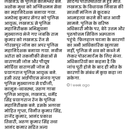
लखनऊ के पुलिस कमिश्नर बने.
संदिग्ध परिस्थितियों में हुई मौत.
अशोक मुथा को अग्निशमन सेवा
लखनऊ के विधायक निवास की
का महानिदेशक बनाया गया.
सातवीं मंजिल से कूदकर
अमरेन्द्र कुमार सेंगर को पुलिस
आत्महत्या करने की बात आयी
आयुक्त, लखनऊ से पुलिस
सामने. पुलिस के वरिष्ठ
महानिरीक्षक अभिसूचना
अधिकारी मौके पर, बेटे उत्तम और
मुख्यालय भेजे गए जबकि राम
पुरुषोत्तम सिविल अस्पताल
कुमार को लखनऊ रेंज से
पहुंचे. फ़िलहाल घटना के कारणों
गोरखपुर जोन का अपर पुलिस
का अभी आधिकारिक खुलासा
महानिदेशक बनाया गया. नवीन
नहीं, पुलिस ने शव को कब्जे में
अरोरा को तकनीकी सेवाओं से
लेकर पोस्टमार्टम के लिए भेजा.
वाराणसी जोन और पीयूष
अधिकारियों का कहना है कि
मोर्डिया वाराणसी जोन से
जांच पूरी होने के बाद ही मौत के
प्रयागराज पुलिस आयुक्त बने.
कारणों के संबंध में कुछ कहा जा
इसी तरह आईपीएस संजय गुप्ता
सकेगा.
पुलिस मुख्यालय से एडीजी,
1 week ago
कानून-व्यवस्था, तरुण गाबा
पुलिस आयुक्त, लखनऊ, धर्मेंद्र
सिंह प्रयागराज रेंज के पुलिस
महानिरीक्षक बने. इसके अलावा
मोहित गुप्ता, विनीत कुमार सिंह,
राजेंद्र कुमार, आनंद प्रकाश
तिवारी, अरुण कुमार सिंह तथा
आनंद कुमार सहित अन्य