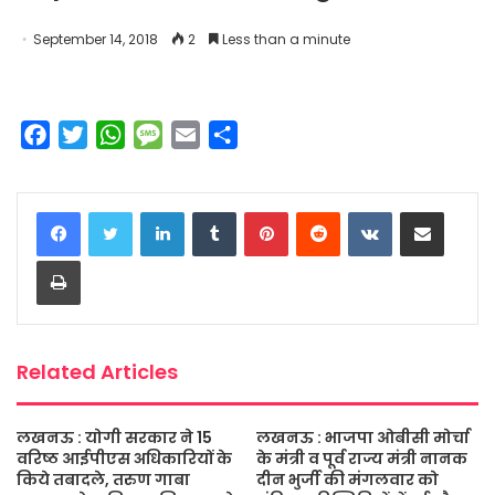
September 14, 2018
2
Less than a minute
F
T
W
M
E
S
a
w
h
e
m
h
c
i
a
s
a
a
LinkedIn
Tumblr
Pinterest
Reddit
VKontakte
Share via Email
e
t
t
s
i
r
b
t
s
a
l
e
Print
o
e
A
g
o
r
p
e
k
p
Related Articles
लखनऊ : योगी सरकार ने 15
लखनऊ : भाजपा ओबीसी मोर्चा
वरिष्ठ आईपीएस अधिकारियों के
के मंत्री व पूर्व राज्य मंत्री नानक
किये तबादले, तरुण गाबा
दीन भुर्जी की मंगलवार को