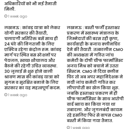
अधिकारियों को भी नई तैनाती
मिली.
1 week ago
लखनऊ : कांवड़ यात्रा को लेकर
लखनऊ : बस्ती फर्जी हस्ताक्षर
योगी सरकार की तैयारी,
प्रकरण में स्वास्थ्य मंत्रालय के
चलाएगी अतिरिक्त बसें साथ ही
जिम्मेदारों की बरस रही कृपा,
24 घंटे की निगरानी के लिए
कार्यवाही के बजाय क्लीनचिट
एक्टिव रहेगा कंट्रोल रूम. कांवड़
देने की तैयारी. तत्कालीन CMO
मार्ग पर स्थित बस स्टेशनों पर
की अध्यक्षता में गठित जांच
पेयजल, स्वच्छ शौचालय और
कमेटी के दोषी चीफ फार्मासिस्ट
बैठने की रहेगी उचित व्यवस्था.
अजय मिश्र को बचाने में उतरा
30 जुलाई से शुरू होने वाली
सिस्टम. CMO ने दिया क्लीन
श्रावण मास की कांवड़ यात्रा को
चिट तो अब अपर महानिदेशक ने
सुगम व सुरक्षित बनाने के लिए
नयी जांच कमेटी गठित कर
सरकार का यह महत्वपूर्ण कदम.
लीपापोती का खेल किया शुरू.
जबकि हस्ताक्षर प्रकरण में ही
1 week ago
चीफ फार्मासिस्ट के साथ आरोपी
वार्ड ब्वाय का किया गया था
तबादला. और जुगलबंदी कायम
रहे इसलिए फिर से वापस CMO
बस्ती में किया गया तैनात.
1 week ago