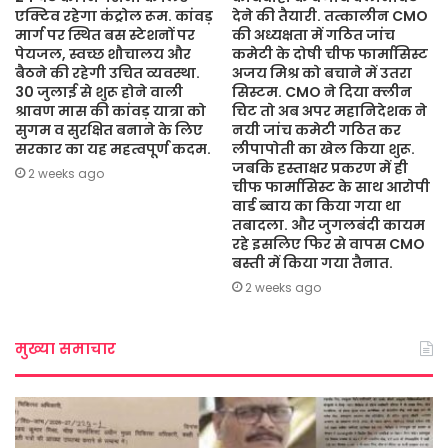
एक्टिव रहेगा कंट्रोल रूम. कांवड़
देने की तैयारी. तत्कालीन CMO
मार्ग पर स्थित बस स्टेशनों पर
की अध्यक्षता में गठित जांच
पेयजल, स्वच्छ शौचालय और
कमेटी के दोषी चीफ फार्मासिस्ट
बैठने की रहेगी उचित व्यवस्था.
अजय मिश्र को बचाने में उतरा
30 जुलाई से शुरू होने वाली
सिस्टम. CMO ने दिया क्लीन
श्रावण मास की कांवड़ यात्रा को
चिट तो अब अपर महानिदेशक ने
सुगम व सुरक्षित बनाने के लिए
नयी जांच कमेटी गठित कर
सरकार का यह महत्वपूर्ण कदम.
लीपापोती का खेल किया शुरू.
जबकि हस्ताक्षर प्रकरण में ही
2 weeks ago
चीफ फार्मासिस्ट के साथ आरोपी
वार्ड ब्वाय का किया गया था
तबादला. और जुगलबंदी कायम
रहे इसलिए फिर से वापस CMO
बस्ती में किया गया तैनात.
2 weeks ago
मुख्या समाचार