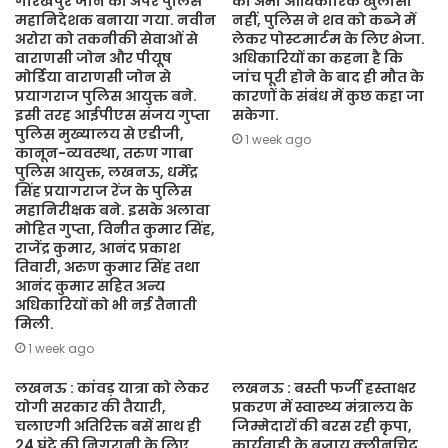
गोरखपुर जोन का अपर पुलिस
का अभी आधिकारिक खुलासा
महानिदेशक बनाया गया. नवीन
नहीं, पुलिस ने शव को कब्जे में
अरोरा को तकनीकी सेवाओं से
लेकर पोस्टमार्टम के लिए भेजा.
वाराणसी जोन और पीयूष
अधिकारियों का कहना है कि
मोर्डिया वाराणसी जोन से
जांच पूरी होने के बाद ही मौत के
प्रयागराज पुलिस आयुक्त बने.
कारणों के संबंध में कुछ कहा जा
इसी तरह आईपीएस संजय गुप्ता
सकेगा.
पुलिस मुख्यालय से एडीजी,
1 week ago
कानून-व्यवस्था, तरुण गाबा
पुलिस आयुक्त, लखनऊ, धर्मेंद्र
सिंह प्रयागराज रेंज के पुलिस
महानिरीक्षक बने. इसके अलावा
मोहित गुप्ता, विनीत कुमार सिंह,
राजेंद्र कुमार, आनंद प्रकाश
तिवारी, अरुण कुमार सिंह तथा
आनंद कुमार सहित अन्य
अधिकारियों को भी नई तैनाती
मिली.
1 week ago
लखनऊ : कांवड़ यात्रा को लेकर
लखनऊ : बस्ती फर्जी हस्ताक्षर
योगी सरकार की तैयारी,
प्रकरण में स्वास्थ्य मंत्रालय के
चलाएगी अतिरिक्त बसें साथ ही
जिम्मेदारों की बरस रही कृपा,
24 घंटे की निगरानी के लिए
कार्यवाही के बजाय क्लीनचिट