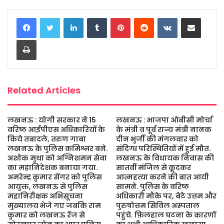
c
i
a
s
a
a
LinkedIn
Tumblr
Pinterest
Reddit
VKontakte
Share via Email
e
t
t
s
i
r
b
t
s
a
l
e
Print
o
e
A
g
o
r
p
e
k
p
Related Articles
लखनऊ : योगी सरकार ने 15
लखनऊ : भाजपा ओबीसी मोर्चा
वरिष्ठ आईपीएस अधिकारियों के
के मंत्री व पूर्व राज्य मंत्री नानक
किये तबादले, तरुण गाबा
दीन भुर्जी की मंगलवार को
लखनऊ के पुलिस कमिश्नर बने.
संदिग्ध परिस्थितियों में हुई मौत.
अशोक मुथा को अग्निशमन सेवा
लखनऊ के विधायक निवास की
का महानिदेशक बनाया गया.
सातवीं मंजिल से कूदकर
अमरेन्द्र कुमार सेंगर को पुलिस
आत्महत्या करने की बात आयी
आयुक्त, लखनऊ से पुलिस
सामने. पुलिस के वरिष्ठ
महानिरीक्षक अभिसूचना
अधिकारी मौके पर, बेटे उत्तम और
मुख्यालय भेजे गए जबकि राम
पुरुषोत्तम सिविल अस्पताल
कुमार को लखनऊ रेंज से
पहुंचे. फ़िलहाल घटना के कारणों