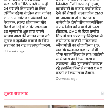
चलाएगी अतिरिक्त बसें साथ ही
जिम्मेदारों की बरस रही कृपा,
24 घंटे की निगरानी के लिए
कार्यवाही के बजाय क्लीनचिट
एक्टिव रहेगा कंट्रोल रूम. कांवड़
देने की तैयारी. तत्कालीन CMO
मार्ग पर स्थित बस स्टेशनों पर
की अध्यक्षता में गठित जांच
पेयजल, स्वच्छ शौचालय और
कमेटी के दोषी चीफ फार्मासिस्ट
बैठने की रहेगी उचित व्यवस्था.
अजय मिश्र को बचाने में उतरा
30 जुलाई से शुरू होने वाली
सिस्टम. CMO ने दिया क्लीन
श्रावण मास की कांवड़ यात्रा को
चिट तो अब अपर महानिदेशक ने
सुगम व सुरक्षित बनाने के लिए
नयी जांच कमेटी गठित कर
सरकार का यह महत्वपूर्ण कदम.
लीपापोती का खेल किया शुरू.
जबकि हस्ताक्षर प्रकरण में ही
2 weeks ago
चीफ फार्मासिस्ट के साथ आरोपी
वार्ड ब्वाय का किया गया था
तबादला. और जुगलबंदी कायम
रहे इसलिए फिर से वापस CMO
बस्ती में किया गया तैनात.
2 weeks ago
मुख्या समाचार