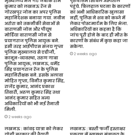
मुख्यालय भेजे गए जबकि राम
पुरुषोत्तम सिविल अस्पताल
कुमार को लखनऊ रेंज से
पहुंचे. फ़िलहाल घटना के कारणों
गोरखपुर जोन का अपर पुलिस
का अभी आधिकारिक खुलासा
महानिदेशक बनाया गया. नवीन
नहीं, पुलिस ने शव को कब्जे में
अरोरा को तकनीकी सेवाओं से
लेकर पोस्टमार्टम के लिए भेजा.
वाराणसी जोन और पीयूष
अधिकारियों का कहना है कि
मोर्डिया वाराणसी जोन से
जांच पूरी होने के बाद ही मौत के
प्रयागराज पुलिस आयुक्त बने.
कारणों के संबंध में कुछ कहा जा
इसी तरह आईपीएस संजय गुप्ता
सकेगा.
पुलिस मुख्यालय से एडीजी,
2 weeks ago
कानून-व्यवस्था, तरुण गाबा
पुलिस आयुक्त, लखनऊ, धर्मेंद्र
सिंह प्रयागराज रेंज के पुलिस
महानिरीक्षक बने. इसके अलावा
मोहित गुप्ता, विनीत कुमार सिंह,
राजेंद्र कुमार, आनंद प्रकाश
तिवारी, अरुण कुमार सिंह तथा
आनंद कुमार सहित अन्य
अधिकारियों को भी नई तैनाती
मिली.
2 weeks ago
लखनऊ : कांवड़ यात्रा को लेकर
लखनऊ : बस्ती फर्जी हस्ताक्षर
योगी सरकार की तैयारी,
प्रकरण में स्वास्थ्य मंत्रालय के