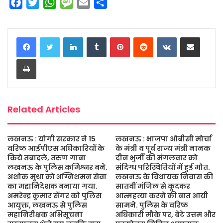
F
T
W
M
E
S
a
w
h
e
m
h
c
i
a
s
a
a
LinkedIn
Tumblr
Pinterest
Reddit
VKontakte
Share via Email
e
t
t
s
i
r
b
t
s
a
l
e
Print
o
e
A
g
o
r
p
e
k
p
Related Articles
लखनऊ : योगी सरकार ने 15
लखनऊ : भाजपा ओबीसी मोर्चा
वरिष्ठ आईपीएस अधिकारियों के
के मंत्री व पूर्व राज्य मंत्री नानक
किये तबादले, तरुण गाबा
दीन भुर्जी की मंगलवार को
लखनऊ के पुलिस कमिश्नर बने.
संदिग्ध परिस्थितियों में हुई मौत.
अशोक मुथा को अग्निशमन सेवा
लखनऊ के विधायक निवास की
का महानिदेशक बनाया गया.
सातवीं मंजिल से कूदकर
अमरेन्द्र कुमार सेंगर को पुलिस
आत्महत्या करने की बात आयी
आयुक्त, लखनऊ से पुलिस
सामने. पुलिस के वरिष्ठ
महानिरीक्षक अभिसूचना
अधिकारी मौके पर, बेटे उत्तम और