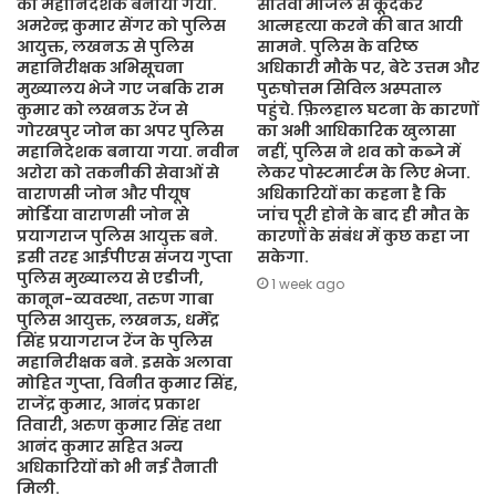
का महानिदेशक बनाया गया.
सातवीं मंजिल से कूदकर
अमरेन्द्र कुमार सेंगर को पुलिस
आत्महत्या करने की बात आयी
आयुक्त, लखनऊ से पुलिस
सामने. पुलिस के वरिष्ठ
महानिरीक्षक अभिसूचना
अधिकारी मौके पर, बेटे उत्तम और
मुख्यालय भेजे गए जबकि राम
पुरुषोत्तम सिविल अस्पताल
कुमार को लखनऊ रेंज से
पहुंचे. फ़िलहाल घटना के कारणों
गोरखपुर जोन का अपर पुलिस
का अभी आधिकारिक खुलासा
महानिदेशक बनाया गया. नवीन
नहीं, पुलिस ने शव को कब्जे में
अरोरा को तकनीकी सेवाओं से
लेकर पोस्टमार्टम के लिए भेजा.
वाराणसी जोन और पीयूष
अधिकारियों का कहना है कि
मोर्डिया वाराणसी जोन से
जांच पूरी होने के बाद ही मौत के
प्रयागराज पुलिस आयुक्त बने.
कारणों के संबंध में कुछ कहा जा
इसी तरह आईपीएस संजय गुप्ता
सकेगा.
पुलिस मुख्यालय से एडीजी,
1 week ago
कानून-व्यवस्था, तरुण गाबा
पुलिस आयुक्त, लखनऊ, धर्मेंद्र
सिंह प्रयागराज रेंज के पुलिस
महानिरीक्षक बने. इसके अलावा
मोहित गुप्ता, विनीत कुमार सिंह,
राजेंद्र कुमार, आनंद प्रकाश
तिवारी, अरुण कुमार सिंह तथा
आनंद कुमार सहित अन्य
अधिकारियों को भी नई तैनाती
मिली.