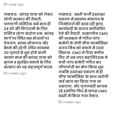
1 week ago
लखनऊ : कांवड़ यात्रा को लेकर
लखनऊ : बस्ती फर्जी हस्ताक्षर
योगी सरकार की तैयारी,
प्रकरण में स्वास्थ्य मंत्रालय के
चलाएगी अतिरिक्त बसें साथ ही
जिम्मेदारों की बरस रही कृपा,
24 घंटे की निगरानी के लिए
कार्यवाही के बजाय क्लीनचिट
एक्टिव रहेगा कंट्रोल रूम. कांवड़
देने की तैयारी. तत्कालीन CMO
मार्ग पर स्थित बस स्टेशनों पर
की अध्यक्षता में गठित जांच
पेयजल, स्वच्छ शौचालय और
कमेटी के दोषी चीफ फार्मासिस्ट
बैठने की रहेगी उचित व्यवस्था.
अजय मिश्र को बचाने में उतरा
30 जुलाई से शुरू होने वाली
सिस्टम. CMO ने दिया क्लीन
श्रावण मास की कांवड़ यात्रा को
चिट तो अब अपर महानिदेशक ने
सुगम व सुरक्षित बनाने के लिए
नयी जांच कमेटी गठित कर
सरकार का यह महत्वपूर्ण कदम.
लीपापोती का खेल किया शुरू.
जबकि हस्ताक्षर प्रकरण में ही
2 weeks ago
चीफ फार्मासिस्ट के साथ आरोपी
वार्ड ब्वाय का किया गया था
तबादला. और जुगलबंदी कायम
रहे इसलिए फिर से वापस CMO
बस्ती में किया गया तैनात.
2 weeks ago