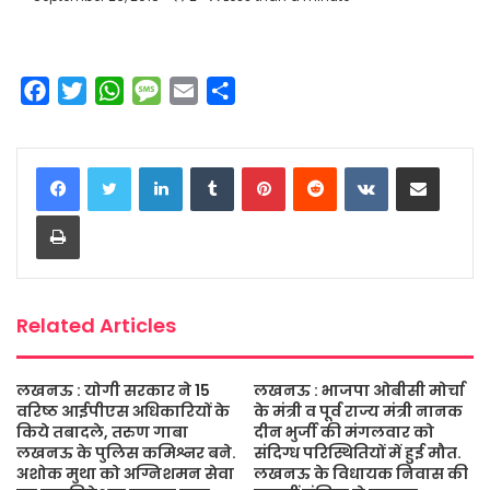
F
T
W
M
E
S
a
w
h
e
m
h
c
i
a
s
a
a
LinkedIn
Tumblr
Pinterest
Reddit
VKontakte
Share via Email
e
t
t
s
i
r
b
t
s
a
l
e
Print
o
e
A
g
o
r
p
e
k
p
Related Articles
लखनऊ : योगी सरकार ने 15
लखनऊ : भाजपा ओबीसी मोर्चा
वरिष्ठ आईपीएस अधिकारियों के
के मंत्री व पूर्व राज्य मंत्री नानक
किये तबादले, तरुण गाबा
दीन भुर्जी की मंगलवार को
लखनऊ के पुलिस कमिश्नर बने.
संदिग्ध परिस्थितियों में हुई मौत.
अशोक मुथा को अग्निशमन सेवा
लखनऊ के विधायक निवास की