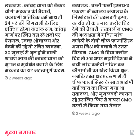
लखनऊ : कांवड़ यात्रा को लेकर
लखनऊ : बस्ती फर्जी हस्ताक्षर
योगी सरकार की तैयारी,
प्रकरण में स्वास्थ्य मंत्रालय के
चलाएगी अतिरिक्त बसें साथ ही
जिम्मेदारों की बरस रही कृपा,
24 घंटे की निगरानी के लिए
कार्यवाही के बजाय क्लीनचिट
एक्टिव रहेगा कंट्रोल रूम. कांवड़
देने की तैयारी. तत्कालीन CMO
मार्ग पर स्थित बस स्टेशनों पर
की अध्यक्षता में गठित जांच
पेयजल, स्वच्छ शौचालय और
कमेटी के दोषी चीफ फार्मासिस्ट
बैठने की रहेगी उचित व्यवस्था.
अजय मिश्र को बचाने में उतरा
30 जुलाई से शुरू होने वाली
सिस्टम. CMO ने दिया क्लीन
श्रावण मास की कांवड़ यात्रा को
चिट तो अब अपर महानिदेशक ने
सुगम व सुरक्षित बनाने के लिए
नयी जांच कमेटी गठित कर
सरकार का यह महत्वपूर्ण कदम.
लीपापोती का खेल किया शुरू.
जबकि हस्ताक्षर प्रकरण में ही
2 weeks ago
चीफ फार्मासिस्ट के साथ आरोपी
वार्ड ब्वाय का किया गया था
तबादला. और जुगलबंदी कायम
रहे इसलिए फिर से वापस CMO
बस्ती में किया गया तैनात.
2 weeks ago
मुख्या समाचार