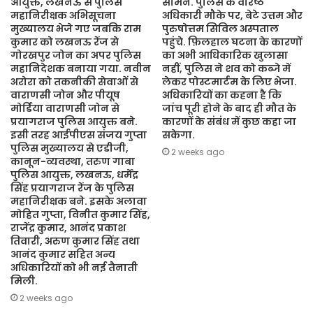
आयुक्त, लखनऊ से पुलिस
सामने. पुलिस के वरिष्ठ
महानिरीक्षक अभिसूचना
अधिकारी मौके पर, बेटे उत्तम और
मुख्यालय भेजे गए जबकि राम
पुरुषोत्तम सिविल अस्पताल
कुमार को लखनऊ रेंज से
पहुंचे. फ़िलहाल घटना के कारणों
गोरखपुर जोन का अपर पुलिस
का अभी आधिकारिक खुलासा
महानिदेशक बनाया गया. नवीन
नहीं, पुलिस ने शव को कब्जे में
अरोरा को तकनीकी सेवाओं से
लेकर पोस्टमार्टम के लिए भेजा.
वाराणसी जोन और पीयूष
अधिकारियों का कहना है कि
मोर्डिया वाराणसी जोन से
जांच पूरी होने के बाद ही मौत के
प्रयागराज पुलिस आयुक्त बने.
कारणों के संबंध में कुछ कहा जा
इसी तरह आईपीएस संजय गुप्ता
सकेगा.
पुलिस मुख्यालय से एडीजी,
2 weeks ago
कानून-व्यवस्था, तरुण गाबा
पुलिस आयुक्त, लखनऊ, धर्मेंद्र
सिंह प्रयागराज रेंज के पुलिस
महानिरीक्षक बने. इसके अलावा
मोहित गुप्ता, विनीत कुमार सिंह,
राजेंद्र कुमार, आनंद प्रकाश
तिवारी, अरुण कुमार सिंह तथा
आनंद कुमार सहित अन्य
अधिकारियों को भी नई तैनाती
मिली.
2 weeks ago