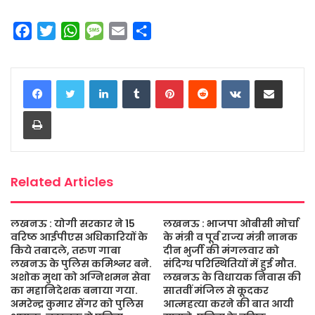
F
T
W
M
E
S
a
w
h
e
m
h
c
i
a
s
a
a
LinkedIn
Tumblr
Pinterest
Reddit
VKontakte
Share via Email
e
t
t
s
i
r
b
t
s
a
l
e
Print
o
e
A
g
o
r
p
e
k
p
Related Articles
लखनऊ : योगी सरकार ने 15
लखनऊ : भाजपा ओबीसी मोर्चा
वरिष्ठ आईपीएस अधिकारियों के
के मंत्री व पूर्व राज्य मंत्री नानक
किये तबादले, तरुण गाबा
दीन भुर्जी की मंगलवार को
लखनऊ के पुलिस कमिश्नर बने.
संदिग्ध परिस्थितियों में हुई मौत.
अशोक मुथा को अग्निशमन सेवा
लखनऊ के विधायक निवास की
का महानिदेशक बनाया गया.
सातवीं मंजिल से कूदकर
अमरेन्द्र कुमार सेंगर को पुलिस
आत्महत्या करने की बात आयी