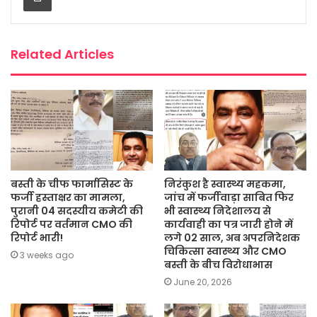
o
r
p
e
k
p
Related Articles
बस्ती के चीफ फार्मासिस्ट के
निरंकुश है स्वास्थ्य महकमा,
फर्जी हस्ताक्षर का मामला,
जांच में फर्जीवाड़ा साबित फिर
पुरानी 04 सदस्यीय कमेटी की
भी स्वास्थ्य निदेशालय से
रिपोर्ट पर वर्तमान CMO की
कार्यवाही का पत्र जारी होने में
रिपोर्ट भारी!
लगे 02 साल, अब अपरनिदेशक
चिकित्सा स्वास्थ्य और CMO
3 weeks ago
बस्ती के बीच विरोधाभास
June 20, 2026