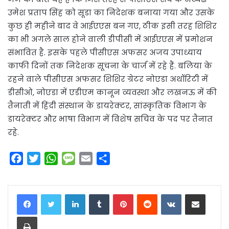
उमेश प्रताप सिंह को सूडा का निदेशक बनाया गया और उसके
कुछ ही महीने बाद वे आईएएस बन गए, ठीक इसी तरह शिशिर
का भी अगले साल होने वाली डीपीसी में आईएएस में प्रमोशन
संभावित है. इसके पहले पीसीएस अफसर अजय उपाध्याय
काफी दिनों तक निदेशक सूचना के चार्ज में रहे हैं. बलिया के
रहने वाले पीसीएस अफसर शिशिर ग्रेटर नोएडा अथॉरिटी में
डीसीओ, नोएडा में एडीएम कानून व्यवस्था और लखनऊ में की
तैनाती में हिंदी संस्थान के डायरेक्टर, सांस्कृतिक विभाग के
डायरेक्टर और भाषा विभाग में विशेष सचिव के पद पर तैनात
रहे.
F
T
W
M
E
S
a
w
h
e
m
h
c
i
a
s
a
a
LinkedIn
Tumblr
Pinterest
Reddit
VKontakte
Share via Email
e
t
t
s
i
r
b
t
s
a
l
e
Print
o
e
A
g