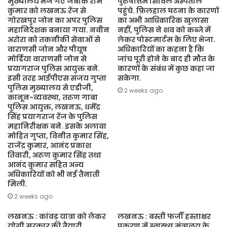
मुख्यालय भेजे गए जबकि राम
पुरुषोत्तम सिविल अस्पताल
कुमार को लखनऊ रेंज से
पहुंचे. फ़िलहाल घटना के कारणों
गोरखपुर जोन का अपर पुलिस
का अभी आधिकारिक खुलासा
महानिदेशक बनाया गया. नवीन
नहीं, पुलिस ने शव को कब्जे में
अरोरा को तकनीकी सेवाओं से
लेकर पोस्टमार्टम के लिए भेजा.
वाराणसी जोन और पीयूष
अधिकारियों का कहना है कि
मोर्डिया वाराणसी जोन से
जांच पूरी होने के बाद ही मौत के
प्रयागराज पुलिस आयुक्त बने.
कारणों के संबंध में कुछ कहा जा
इसी तरह आईपीएस संजय गुप्ता
सकेगा.
पुलिस मुख्यालय से एडीजी,
2 weeks ago
कानून-व्यवस्था, तरुण गाबा
पुलिस आयुक्त, लखनऊ, धर्मेंद्र
सिंह प्रयागराज रेंज के पुलिस
महानिरीक्षक बने. इसके अलावा
मोहित गुप्ता, विनीत कुमार सिंह,
राजेंद्र कुमार, आनंद प्रकाश
तिवारी, अरुण कुमार सिंह तथा
आनंद कुमार सहित अन्य
अधिकारियों को भी नई तैनाती
मिली.
2 weeks ago
लखनऊ : कांवड़ यात्रा को लेकर
लखनऊ : बस्ती फर्जी हस्ताक्षर
योगी सरकार की तैयारी,
प्रकरण में स्वास्थ्य मंत्रालय के