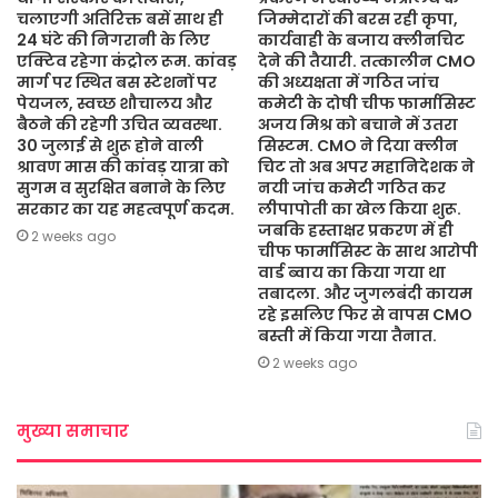
चलाएगी अतिरिक्त बसें साथ ही
जिम्मेदारों की बरस रही कृपा,
24 घंटे की निगरानी के लिए
कार्यवाही के बजाय क्लीनचिट
एक्टिव रहेगा कंट्रोल रूम. कांवड़
देने की तैयारी. तत्कालीन CMO
मार्ग पर स्थित बस स्टेशनों पर
की अध्यक्षता में गठित जांच
पेयजल, स्वच्छ शौचालय और
कमेटी के दोषी चीफ फार्मासिस्ट
बैठने की रहेगी उचित व्यवस्था.
अजय मिश्र को बचाने में उतरा
30 जुलाई से शुरू होने वाली
सिस्टम. CMO ने दिया क्लीन
श्रावण मास की कांवड़ यात्रा को
चिट तो अब अपर महानिदेशक ने
सुगम व सुरक्षित बनाने के लिए
नयी जांच कमेटी गठित कर
सरकार का यह महत्वपूर्ण कदम.
लीपापोती का खेल किया शुरू.
जबकि हस्ताक्षर प्रकरण में ही
2 weeks ago
चीफ फार्मासिस्ट के साथ आरोपी
वार्ड ब्वाय का किया गया था
तबादला. और जुगलबंदी कायम
रहे इसलिए फिर से वापस CMO
बस्ती में किया गया तैनात.
2 weeks ago
मुख्या समाचार