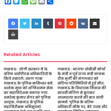
F
T
W
M
E
S
a
w
h
e
m
h
c
i
a
s
a
a
LinkedIn
Tumblr
Pinterest
Reddit
VKontakte
Share via Email
e
t
t
s
i
r
b
t
s
a
l
e
Print
o
e
A
g
o
r
p
e
k
p
Related Articles
लखनऊ : योगी सरकार ने 15
लखनऊ : भाजपा ओबीसी मोर्चा
वरिष्ठ आईपीएस अधिकारियों के
के मंत्री व पूर्व राज्य मंत्री नानक
किये तबादले, तरुण गाबा
दीन भुर्जी की मंगलवार को
लखनऊ के पुलिस कमिश्नर बने.
संदिग्ध परिस्थितियों में हुई मौत.
अशोक मुथा को अग्निशमन सेवा
लखनऊ के विधायक निवास की
का महानिदेशक बनाया गया.
सातवीं मंजिल से कूदकर
अमरेन्द्र कुमार सेंगर को पुलिस
आत्महत्या करने की बात आयी
आयुक्त, लखनऊ से पुलिस
सामने. पुलिस के वरिष्ठ
महानिरीक्षक अभिसूचना
अधिकारी मौके पर, बेटे उत्तम और