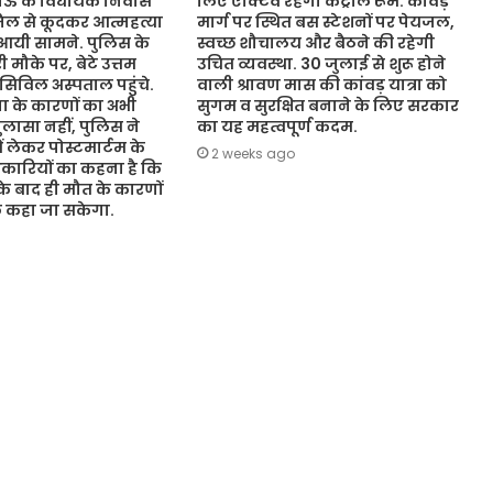
नऊ के विधायक निवास
लिए एक्टिव रहेगा कंट्रोल रूम. कांवड़
जिल से कूदकर आत्महत्या
मार्ग पर स्थित बस स्टेशनों पर पेयजल,
आयी सामने. पुलिस के
स्वच्छ शौचालय और बैठने की रहेगी
 मौके पर, बेटे उत्तम
उचित व्यवस्था. 30 जुलाई से शुरू होने
 सिविल अस्पताल पहुंचे.
वाली श्रावण मास की कांवड़ यात्रा को
 के कारणों का अभी
सुगम व सुरक्षित बनाने के लिए सरकार
ासा नहीं, पुलिस ने
का यह महत्वपूर्ण कदम.
ं लेकर पोस्टमार्टम के
2 weeks ago
कारियों का कहना है कि
 के बाद ही मौत के कारणों
ुछ कहा जा सकेगा.