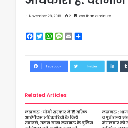
अधिकारी है. वर्तमान म
November 28, 2018
2
Less than a minute
F
T
W
M
E
S
a
w
h
e
m
h
c
i
a
s
a
a
e
t
t
s
i
r
Linke
b
t
s
a
l
e
Facebook
Twitter
o
e
A
g
o
r
p
e
k
p
Related Articles
लखनऊ : योगी सरकार ने 15 वरिष्ठ
लखनऊ : भाजपा 
आईपीएस अधिकारियों के किये
व पूर्व राज्य म
तबादले, तरुण गाबा लखनऊ के पुलिस
मंगलवार को संद