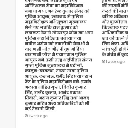
कमिश्नर बने. अशोक मुथा को
हुई मौत. लख
अग्निशमन सेवा का महानिदेशक
की सातवीं मं
बनाया गया. अमरेन्द्र कुमार सेंगर को
करने की बात 
पुलिस आयुक्त, लखनऊ से पुलिस
वरिष्ठ अधिकारी
महानिरीक्षक अभिसूचना मुख्यालय
और पुरुषोत्तम
भेजे गए जबकि राम कुमार को
फ़िलहाल घटना
लखनऊ रेंज से गोरखपुर जोन का अपर
आधिकारिक खुल
पुलिस महानिदेशक बनाया गया.
शव को कब्जे मे
नवीन अरोरा को तकनीकी सेवाओं से
लिए भेजा. अधि
वाराणसी जोन और पीयूष मोर्डिया
जांच पूरी होने
वाराणसी जोन से प्रयागराज पुलिस
के संबंध में क
आयुक्त बने. इसी तरह आईपीएस संजय
1 week ago
गुप्ता पुलिस मुख्यालय से एडीजी,
कानून-व्यवस्था, तरुण गाबा पुलिस
आयुक्त, लखनऊ, धर्मेंद्र सिंह प्रयागराज
रेंज के पुलिस महानिरीक्षक बने. इसके
अलावा मोहित गुप्ता, विनीत कुमार
सिंह, राजेंद्र कुमार, आनंद प्रकाश
तिवारी, अरुण कुमार सिंह तथा आनंद
कुमार सहित अन्य अधिकारियों को भी
नई तैनाती मिली.
1 week ago