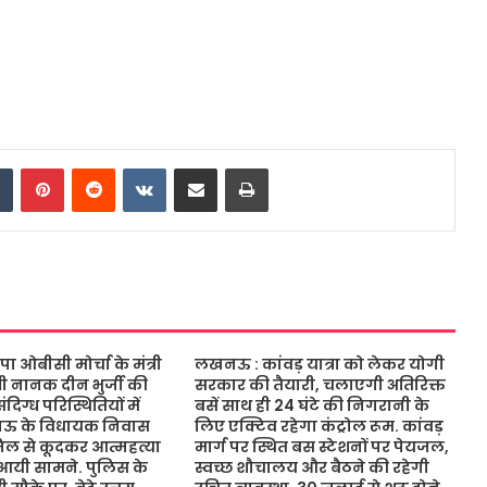
dIn
Tumblr
Pinterest
Reddit
VKontakte
Share via Email
Print
ओबीसी मोर्चा के मंत्री
लखनऊ : कांवड़ यात्रा को लेकर योगी
ंत्री नानक दीन भुर्जी की
सरकार की तैयारी, चलाएगी अतिरिक्त
िग्ध परिस्थितियों में
बसें साथ ही 24 घंटे की निगरानी के
नऊ के विधायक निवास
लिए एक्टिव रहेगा कंट्रोल रूम. कांवड़
जिल से कूदकर आत्महत्या
मार्ग पर स्थित बस स्टेशनों पर पेयजल,
आयी सामने. पुलिस के
स्वच्छ शौचालय और बैठने की रहेगी