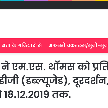
सत्ता के गलियारों से
अफसरी चकल्लस/सुनी-सुन
ती ने एम.एस. थॉमस को प्रत
डीजी (डब्ल्यूजेड), दूरदर्श
े 18.12.2019 तक.