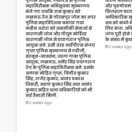
पुलिस आयुक्त, लखनऊ से पुलिस
वरिष्ठ अधिकारी
महानिरीक्षक अभिसूचना मुख्यालय
और पुरुषोत्तम
भेजे गए जबकि राम कुमार को
फ़िलहाल घटना
लखनऊ रेंज से गोरखपुर जोन का अपर
आधिकारिक खुल
पुलिस महानिदेशक बनाया गया.
शव को कब्जे मे
नवीन अरोरा को तकनीकी सेवाओं से
लिए भेजा. अधि
वाराणसी जोन और पीयूष मोर्डिया
जांच पूरी होने
वाराणसी जोन से प्रयागराज पुलिस
के संबंध में क
आयुक्त बने. इसी तरह आईपीएस संजय
2 weeks ago
गुप्ता पुलिस मुख्यालय से एडीजी,
कानून-व्यवस्था, तरुण गाबा पुलिस
आयुक्त, लखनऊ, धर्मेंद्र सिंह प्रयागराज
रेंज के पुलिस महानिरीक्षक बने. इसके
अलावा मोहित गुप्ता, विनीत कुमार
सिंह, राजेंद्र कुमार, आनंद प्रकाश
तिवारी, अरुण कुमार सिंह तथा आनंद
कुमार सहित अन्य अधिकारियों को भी
नई तैनाती मिली.
2 weeks ago