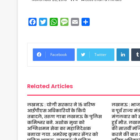
F
T
W
M
E
S
a
w
h
e
m
h
c
i
a
s
a
a
e
t
t
s
i
r
Linke
b
t
s
a
l
e
Facebook
Twitter
o
e
A
g
o
r
p
e
k
p
Related Articles
लखनऊ : योगी सरकार ने 15 वरिष्ठ
लखनऊ : भाजपा 
आईपीएस अधिकारियों के किये
व पूर्व राज्य म
तबादले, तरुण गाबा लखनऊ के पुलिस
मंगलवार को संद
कमिश्नर बने. अशोक मुथा को
हुई मौत. लख
अग्निशमन सेवा का महानिदेशक
की सातवीं मं
बनाया गया. अमरेन्द्र कुमार सेंगर को
करने की बात 