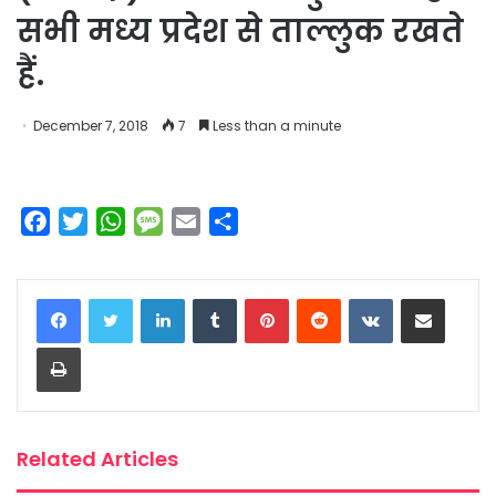
सभी मध्य प्रदेश से ताल्लुक रखते
हैं.
December 7, 2018
7
Less than a minute
F
T
W
M
E
S
a
w
h
e
m
h
c
i
a
s
a
a
LinkedIn
Tumblr
Pinterest
Reddit
VKontakte
Share via Email
e
t
t
s
i
r
b
t
s
a
l
e
Print
o
e
A
g
o
r
p
e
k
p
Related Articles