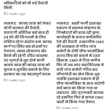
अधिकारियों को भी नई तैनाती
मिली.
2 weeks ago
लखनऊ : कांवड़ यात्रा को लेकर
लखनऊ : बस्ती फर्जी हस्ताक्षर
योगी सरकार की तैयारी,
प्रकरण में स्वास्थ्य मंत्रालय के
चलाएगी अतिरिक्त बसें साथ ही
जिम्मेदारों की बरस रही कृपा,
24 घंटे की निगरानी के लिए
कार्यवाही के बजाय क्लीनचिट
एक्टिव रहेगा कंट्रोल रूम. कांवड़
देने की तैयारी. तत्कालीन CMO
मार्ग पर स्थित बस स्टेशनों पर
की अध्यक्षता में गठित जांच
पेयजल, स्वच्छ शौचालय और
कमेटी के दोषी चीफ फार्मासिस्ट
बैठने की रहेगी उचित व्यवस्था.
अजय मिश्र को बचाने में उतरा
30 जुलाई से शुरू होने वाली
सिस्टम. CMO ने दिया क्लीन
श्रावण मास की कांवड़ यात्रा को
चिट तो अब अपर महानिदेशक ने
सुगम व सुरक्षित बनाने के लिए
नयी जांच कमेटी गठित कर
सरकार का यह महत्वपूर्ण कदम.
लीपापोती का खेल किया शुरू.
जबकि हस्ताक्षर प्रकरण में ही
2 weeks ago
चीफ फार्मासिस्ट के साथ आरोपी
वार्ड ब्वाय का किया गया था
तबादला. और जुगलबंदी कायम
रहे इसलिए फिर से वापस CMO
बस्ती में किया गया तैनात.
2 weeks ago