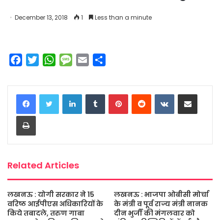
December 13, 2018
1
Less than a minute
F
T
W
M
E
S
a
w
h
e
m
h
c
i
a
s
a
a
LinkedIn
Tumblr
Pinterest
Reddit
VKontakte
Share via Email
e
t
t
s
i
r
b
t
s
a
l
e
Print
o
e
A
g
o
r
p
e
k
p
Related Articles
लखनऊ : योगी सरकार ने 15
लखनऊ : भाजपा ओबीसी मोर्चा
वरिष्ठ आईपीएस अधिकारियों के
के मंत्री व पूर्व राज्य मंत्री नानक
किये तबादले, तरुण गाबा
दीन भुर्जी की मंगलवार को