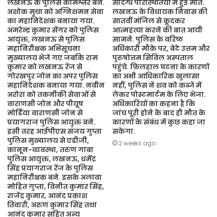
लखनऊ के पुलिस कमिश्नर बने.
संदिग्ध परिस्थितियों में हुई मौत.
अशोक मुथा को अग्निशमन सेवा
लखनऊ के विधायक निवास की
का महानिदेशक बनाया गया.
सातवीं मंजिल से कूदकर
अमरेन्द्र कुमार सेंगर को पुलिस
आत्महत्या करने की बात आयी
आयुक्त, लखनऊ से पुलिस
सामने. पुलिस के वरिष्ठ
महानिरीक्षक अभिसूचना
अधिकारी मौके पर, बेटे उत्तम और
मुख्यालय भेजे गए जबकि राम
पुरुषोत्तम सिविल अस्पताल
कुमार को लखनऊ रेंज से
पहुंचे. फ़िलहाल घटना के कारणों
गोरखपुर जोन का अपर पुलिस
का अभी आधिकारिक खुलासा
महानिदेशक बनाया गया. नवीन
नहीं, पुलिस ने शव को कब्जे में
अरोरा को तकनीकी सेवाओं से
लेकर पोस्टमार्टम के लिए भेजा.
वाराणसी जोन और पीयूष
अधिकारियों का कहना है कि
मोर्डिया वाराणसी जोन से
जांच पूरी होने के बाद ही मौत के
प्रयागराज पुलिस आयुक्त बने.
कारणों के संबंध में कुछ कहा जा
इसी तरह आईपीएस संजय गुप्ता
सकेगा.
पुलिस मुख्यालय से एडीजी,
2 weeks ago
कानून-व्यवस्था, तरुण गाबा
पुलिस आयुक्त, लखनऊ, धर्मेंद्र
सिंह प्रयागराज रेंज के पुलिस
महानिरीक्षक बने. इसके अलावा
मोहित गुप्ता, विनीत कुमार सिंह,
राजेंद्र कुमार, आनंद प्रकाश
तिवारी, अरुण कुमार सिंह तथा
आनंद कुमार सहित अन्य