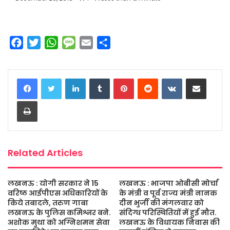
F
T
W
M
E
S
a
w
h
e
m
h
c
i
a
s
a
a
LinkedIn
Tumblr
Pinterest
Reddit
VKontakte
Share via Email
e
t
t
s
i
r
b
t
s
a
l
e
Print
o
e
A
g
o
r
p
e
k
p
Related Articles
लखनऊ : योगी सरकार ने 15
लखनऊ : भाजपा ओबीसी मोर्चा
वरिष्ठ आईपीएस अधिकारियों के
के मंत्री व पूर्व राज्य मंत्री नानक
किये तबादले, तरुण गाबा
दीन भुर्जी की मंगलवार को
लखनऊ के पुलिस कमिश्नर बने.
संदिग्ध परिस्थितियों में हुई मौत.
अशोक मुथा को अग्निशमन सेवा
लखनऊ के विधायक निवास की