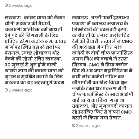
2 weeks ago
लखनऊ : कांवड़ यात्रा को लेकर
लखनऊ : बस्ती फर्जी हस्ताक्षर
योगी सरकार की तैयारी,
प्रकरण में स्वास्थ्य मंत्रालय के
चलाएगी अतिरिक्त बसें साथ ही
जिम्मेदारों की बरस रही कृपा,
24 घंटे की निगरानी के लिए
कार्यवाही के बजाय क्लीनचिट
एक्टिव रहेगा कंट्रोल रूम. कांवड़
देने की तैयारी. तत्कालीन CMO
मार्ग पर स्थित बस स्टेशनों पर
की अध्यक्षता में गठित जांच
पेयजल, स्वच्छ शौचालय और
कमेटी के दोषी चीफ फार्मासिस्ट
बैठने की रहेगी उचित व्यवस्था.
अजय मिश्र को बचाने में उतरा
30 जुलाई से शुरू होने वाली
सिस्टम. CMO ने दिया क्लीन
श्रावण मास की कांवड़ यात्रा को
चिट तो अब अपर महानिदेशक ने
सुगम व सुरक्षित बनाने के लिए
नयी जांच कमेटी गठित कर
सरकार का यह महत्वपूर्ण कदम.
लीपापोती का खेल किया शुरू.
जबकि हस्ताक्षर प्रकरण में ही
2 weeks ago
चीफ फार्मासिस्ट के साथ आरोपी
वार्ड ब्वाय का किया गया था
तबादला. और जुगलबंदी कायम
रहे इसलिए फिर से वापस CMO
बस्ती में किया गया तैनात.
2 weeks ago