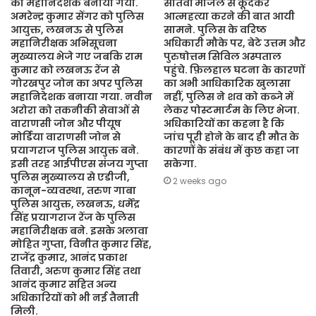
का महानिदेशक बनाया गया.
सातवीं मंजिल से कूदकर
अमरेन्द्र कुमार सेंगर को पुलिस
आत्महत्या करने की बात आयी
आयुक्त, लखनऊ से पुलिस
सामने. पुलिस के वरिष्ठ
महानिरीक्षक अभिसूचना
अधिकारी मौके पर, बेटे उत्तम और
मुख्यालय भेजे गए जबकि राम
पुरुषोत्तम सिविल अस्पताल
कुमार को लखनऊ रेंज से
पहुंचे. फ़िलहाल घटना के कारणों
गोरखपुर जोन का अपर पुलिस
का अभी आधिकारिक खुलासा
महानिदेशक बनाया गया. नवीन
नहीं, पुलिस ने शव को कब्जे में
अरोरा को तकनीकी सेवाओं से
लेकर पोस्टमार्टम के लिए भेजा.
वाराणसी जोन और पीयूष
अधिकारियों का कहना है कि
मोर्डिया वाराणसी जोन से
जांच पूरी होने के बाद ही मौत के
प्रयागराज पुलिस आयुक्त बने.
कारणों के संबंध में कुछ कहा जा
इसी तरह आईपीएस संजय गुप्ता
सकेगा.
पुलिस मुख्यालय से एडीजी,
2 weeks ago
कानून-व्यवस्था, तरुण गाबा
पुलिस आयुक्त, लखनऊ, धर्मेंद्र
सिंह प्रयागराज रेंज के पुलिस
महानिरीक्षक बने. इसके अलावा
मोहित गुप्ता, विनीत कुमार सिंह,
राजेंद्र कुमार, आनंद प्रकाश
तिवारी, अरुण कुमार सिंह तथा
आनंद कुमार सहित अन्य
अधिकारियों को भी नई तैनाती
मिली.