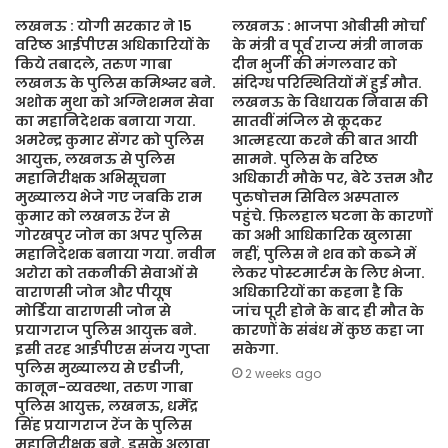
लखनऊ : योगी सरकार ने 15
लखनऊ : भाजपा ओबीसी मोर्चा
वरिष्ठ आईपीएस अधिकारियों के
के मंत्री व पूर्व राज्य मंत्री नानक
किये तबादले, तरुण गाबा
दीन भुर्जी की मंगलवार को
लखनऊ के पुलिस कमिश्नर बने.
संदिग्ध परिस्थितियों में हुई मौत.
अशोक मुथा को अग्निशमन सेवा
लखनऊ के विधायक निवास की
का महानिदेशक बनाया गया.
सातवीं मंजिल से कूदकर
अमरेन्द्र कुमार सेंगर को पुलिस
आत्महत्या करने की बात आयी
आयुक्त, लखनऊ से पुलिस
सामने. पुलिस के वरिष्ठ
महानिरीक्षक अभिसूचना
अधिकारी मौके पर, बेटे उत्तम और
मुख्यालय भेजे गए जबकि राम
पुरुषोत्तम सिविल अस्पताल
कुमार को लखनऊ रेंज से
पहुंचे. फ़िलहाल घटना के कारणों
गोरखपुर जोन का अपर पुलिस
का अभी आधिकारिक खुलासा
महानिदेशक बनाया गया. नवीन
नहीं, पुलिस ने शव को कब्जे में
अरोरा को तकनीकी सेवाओं से
लेकर पोस्टमार्टम के लिए भेजा.
वाराणसी जोन और पीयूष
अधिकारियों का कहना है कि
मोर्डिया वाराणसी जोन से
जांच पूरी होने के बाद ही मौत के
प्रयागराज पुलिस आयुक्त बने.
कारणों के संबंध में कुछ कहा जा
इसी तरह आईपीएस संजय गुप्ता
सकेगा.
पुलिस मुख्यालय से एडीजी,
2 weeks ago
कानून-व्यवस्था, तरुण गाबा
पुलिस आयुक्त, लखनऊ, धर्मेंद्र
सिंह प्रयागराज रेंज के पुलिस
महानिरीक्षक बने. इसके अलावा