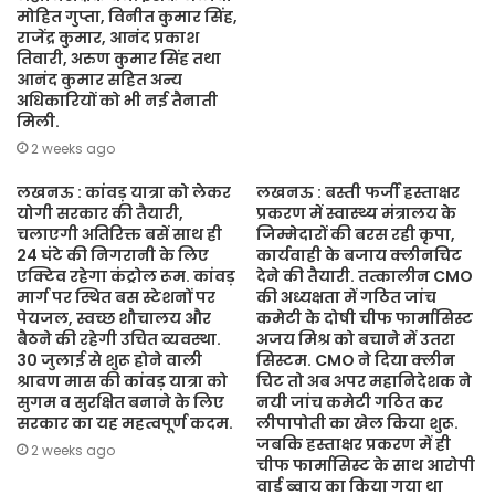
मोहित गुप्ता, विनीत कुमार सिंह,
राजेंद्र कुमार, आनंद प्रकाश
तिवारी, अरुण कुमार सिंह तथा
आनंद कुमार सहित अन्य
अधिकारियों को भी नई तैनाती
मिली.
2 weeks ago
लखनऊ : कांवड़ यात्रा को लेकर
लखनऊ : बस्ती फर्जी हस्ताक्षर
योगी सरकार की तैयारी,
प्रकरण में स्वास्थ्य मंत्रालय के
चलाएगी अतिरिक्त बसें साथ ही
जिम्मेदारों की बरस रही कृपा,
24 घंटे की निगरानी के लिए
कार्यवाही के बजाय क्लीनचिट
एक्टिव रहेगा कंट्रोल रूम. कांवड़
देने की तैयारी. तत्कालीन CMO
मार्ग पर स्थित बस स्टेशनों पर
की अध्यक्षता में गठित जांच
पेयजल, स्वच्छ शौचालय और
कमेटी के दोषी चीफ फार्मासिस्ट
बैठने की रहेगी उचित व्यवस्था.
अजय मिश्र को बचाने में उतरा
30 जुलाई से शुरू होने वाली
सिस्टम. CMO ने दिया क्लीन
श्रावण मास की कांवड़ यात्रा को
चिट तो अब अपर महानिदेशक ने
सुगम व सुरक्षित बनाने के लिए
नयी जांच कमेटी गठित कर
सरकार का यह महत्वपूर्ण कदम.
लीपापोती का खेल किया शुरू.
जबकि हस्ताक्षर प्रकरण में ही
2 weeks ago
चीफ फार्मासिस्ट के साथ आरोपी
वार्ड ब्वाय का किया गया था