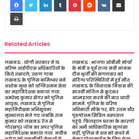
e
t
t
s
i
r
b
t
s
a
l
e
Print
o
e
A
g
o
r
p
e
k
p
Related Articles
लखनऊ : योगी सरकार ने 15
लखनऊ : भाजपा ओबीसी मोर्चा
वरिष्ठ आईपीएस अधिकारियों के
के मंत्री व पूर्व राज्य मंत्री नानक
किये तबादले, तरुण गाबा
दीन भुर्जी की मंगलवार को
लखनऊ के पुलिस कमिश्नर बने.
संदिग्ध परिस्थितियों में हुई मौत.
अशोक मुथा को अग्निशमन सेवा
लखनऊ के विधायक निवास की
का महानिदेशक बनाया गया.
सातवीं मंजिल से कूदकर
अमरेन्द्र कुमार सेंगर को पुलिस
आत्महत्या करने की बात आयी
आयुक्त, लखनऊ से पुलिस
सामने. पुलिस के वरिष्ठ
महानिरीक्षक अभिसूचना
अधिकारी मौके पर, बेटे उत्तम और
मुख्यालय भेजे गए जबकि राम
पुरुषोत्तम सिविल अस्पताल
कुमार को लखनऊ रेंज से
पहुंचे. फ़िलहाल घटना के कारणों
गोरखपुर जोन का अपर पुलिस
का अभी आधिकारिक खुलासा
महानिदेशक बनाया गया. नवीन
नहीं, पुलिस ने शव को कब्जे में