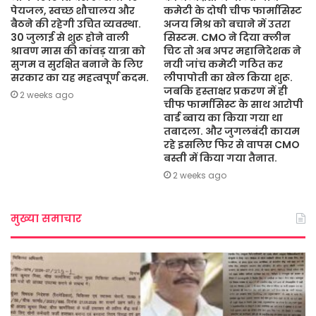
पेयजल, स्वच्छ शौचालय और
कमेटी के दोषी चीफ फार्मासिस्ट
बैठने की रहेगी उचित व्यवस्था.
अजय मिश्र को बचाने में उतरा
30 जुलाई से शुरू होने वाली
सिस्टम. CMO ने दिया क्लीन
श्रावण मास की कांवड़ यात्रा को
चिट तो अब अपर महानिदेशक ने
सुगम व सुरक्षित बनाने के लिए
नयी जांच कमेटी गठित कर
सरकार का यह महत्वपूर्ण कदम.
लीपापोती का खेल किया शुरू.
जबकि हस्ताक्षर प्रकरण में ही
2 weeks ago
चीफ फार्मासिस्ट के साथ आरोपी
वार्ड ब्वाय का किया गया था
तबादला. और जुगलबंदी कायम
रहे इसलिए फिर से वापस CMO
बस्ती में किया गया तैनात.
2 weeks ago
मुख्या समाचार