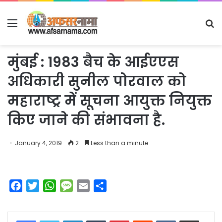
Menu
S
fo
मुंबई : 1983 बैच के आईएएस
अधिकारी सुनील पोरवाल को
महाराष्ट्र में सूचना आयुक्त नियुक्त
किए जाने की संभावना है.
January 4, 2019
2
Less than a minute
F
T
W
M
E
S
a
w
h
e
m
h
c
i
a
s
a
a
LinkedIn
Tumblr
Pinterest
Reddit
VKontakte
Share via Email