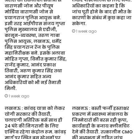
अरोरा को तकनीकी सेवाओं से
लेकर पोस्टमार्टम के लिए भेजा.
वाराणसी जोन और पीयूष
अधिकारियों का कहना है कि
मोर्डिया वाराणसी जोन से
जांच पूरी होने के बाद ही मौत के
प्रयागराज पुलिस आयुक्त बने.
कारणों के संबंध में कुछ कहा जा
इसी तरह आईपीएस संजय गुप्ता
सकेगा.
पुलिस मुख्यालय से एडीजी,
1 week ago
कानून-व्यवस्था, तरुण गाबा
पुलिस आयुक्त, लखनऊ, धर्मेंद्र
सिंह प्रयागराज रेंज के पुलिस
महानिरीक्षक बने. इसके अलावा
मोहित गुप्ता, विनीत कुमार सिंह,
राजेंद्र कुमार, आनंद प्रकाश
तिवारी, अरुण कुमार सिंह तथा
आनंद कुमार सहित अन्य
अधिकारियों को भी नई तैनाती
मिली.
1 week ago
लखनऊ : कांवड़ यात्रा को लेकर
लखनऊ : बस्ती फर्जी हस्ताक्षर
योगी सरकार की तैयारी,
प्रकरण में स्वास्थ्य मंत्रालय के
चलाएगी अतिरिक्त बसें साथ ही
जिम्मेदारों की बरस रही कृपा,
24 घंटे की निगरानी के लिए
कार्यवाही के बजाय क्लीनचिट
एक्टिव रहेगा कंट्रोल रूम. कांवड़
देने की तैयारी. तत्कालीन CMO
मार्ग पर स्थित बस स्टेशनों पर
की अध्यक्षता में गठित जांच