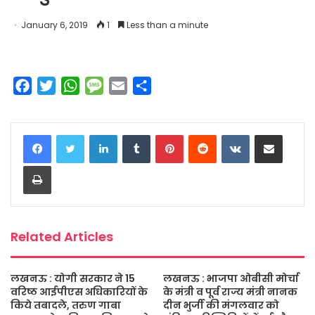
January 6, 2019
1
Less than a minute
F
T
W
M
E
S
a
w
h
e
m
h
c
i
a
s
a
a
LinkedIn
Tumblr
Pinterest
Reddit
VKontakte
Share via Email
e
t
t
s
i
r
b
t
s
a
l
e
Print
o
e
A
g
o
r
p
e
k
p
Related Articles
लखनऊ : योगी सरकार ने 15
लखनऊ : भाजपा ओबीसी मोर्चा
वरिष्ठ आईपीएस अधिकारियों के
के मंत्री व पूर्व राज्य मंत्री नानक
किये तबादले, तरुण गाबा
दीन भुर्जी की मंगलवार को