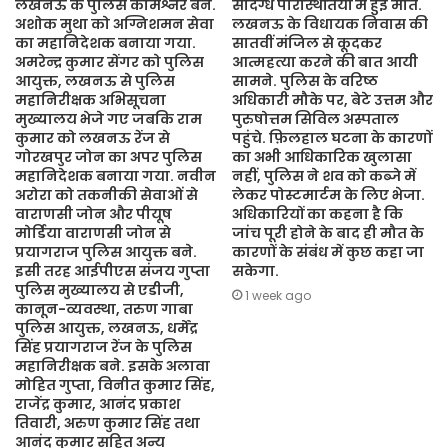
लखनऊ के पुलिस कमिश्नर बने.
संदिग्ध परिस्थितियों में हुई मौत.
अशोक मुथा को अग्निशमन सेवा
लखनऊ के विधायक निवास की
का महानिदेशक बनाया गया.
सातवीं मंजिल से कूदकर
अमरेन्द्र कुमार सेंगर को पुलिस
आत्महत्या करने की बात आयी
आयुक्त, लखनऊ से पुलिस
सामने. पुलिस के वरिष्ठ
महानिरीक्षक अभिसूचना
अधिकारी मौके पर, बेटे उत्तम और
मुख्यालय भेजे गए जबकि राम
पुरुषोत्तम सिविल अस्पताल
कुमार को लखनऊ रेंज से
पहुंचे. फ़िलहाल घटना के कारणों
गोरखपुर जोन का अपर पुलिस
का अभी आधिकारिक खुलासा
महानिदेशक बनाया गया. नवीन
नहीं, पुलिस ने शव को कब्जे में
अरोरा को तकनीकी सेवाओं से
लेकर पोस्टमार्टम के लिए भेजा.
वाराणसी जोन और पीयूष
अधिकारियों का कहना है कि
मोर्डिया वाराणसी जोन से
जांच पूरी होने के बाद ही मौत के
प्रयागराज पुलिस आयुक्त बने.
कारणों के संबंध में कुछ कहा जा
इसी तरह आईपीएस संजय गुप्ता
सकेगा.
पुलिस मुख्यालय से एडीजी,
1 week ago
कानून-व्यवस्था, तरुण गाबा
पुलिस आयुक्त, लखनऊ, धर्मेंद्र
सिंह प्रयागराज रेंज के पुलिस
महानिरीक्षक बने. इसके अलावा
मोहित गुप्ता, विनीत कुमार सिंह,
राजेंद्र कुमार, आनंद प्रकाश
तिवारी, अरुण कुमार सिंह तथा
आनंद कुमार सहित अन्य