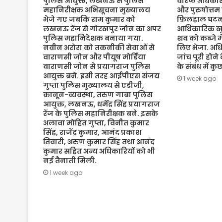
पुलिस आयुक्त, लखनऊ से पुलिस
वरिष्ठ अधिकारी
महानिरीक्षक अभिसूचना मुख्यालय
और पुरुषोत्तम
भेजे गए जबकि राम कुमार को
फ़िलहाल घटना
लखनऊ रेंज से गोरखपुर जोन का अपर
आधिकारिक खुल
पुलिस महानिदेशक बनाया गया.
शव को कब्जे मे
नवीन अरोरा को तकनीकी सेवाओं से
लिए भेजा. अधि
वाराणसी जोन और पीयूष मोर्डिया
जांच पूरी होने
वाराणसी जोन से प्रयागराज पुलिस
के संबंध में क
आयुक्त बने. इसी तरह आईपीएस संजय
1 week ago
गुप्ता पुलिस मुख्यालय से एडीजी,
कानून-व्यवस्था, तरुण गाबा पुलिस
आयुक्त, लखनऊ, धर्मेंद्र सिंह प्रयागराज
रेंज के पुलिस महानिरीक्षक बने. इसके
अलावा मोहित गुप्ता, विनीत कुमार
सिंह, राजेंद्र कुमार, आनंद प्रकाश
तिवारी, अरुण कुमार सिंह तथा आनंद
कुमार सहित अन्य अधिकारियों को भी
नई तैनाती मिली.
1 week ago