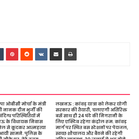
dIn
Tumblr
Pinterest
Reddit
VKontakte
Share via Email
Print
ओबीसी मोर्चा के मंत्री
लखनऊ : कांवड़ यात्रा को लेकर योगी
ंत्री नानक दीन भुर्जी की
सरकार की तैयारी, चलाएगी अतिरिक्त
िग्ध परिस्थितियों में
बसें साथ ही 24 घंटे की निगरानी के
नऊ के विधायक निवास
लिए एक्टिव रहेगा कंट्रोल रूम. कांवड़
जिल से कूदकर आत्महत्या
मार्ग पर स्थित बस स्टेशनों पर पेयजल,
आयी सामने. पुलिस के
स्वच्छ शौचालय और बैठने की रहेगी