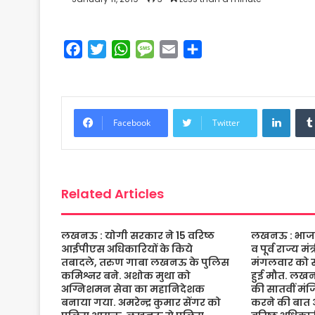
F
T
W
M
E
S
a
w
h
e
m
h
c
i
a
s
a
a
e
t
t
s
i
r
Linke
b
t
s
a
l
e
Facebook
Twitter
o
e
A
g
o
r
p
e
k
p
Related Articles
लखनऊ : योगी सरकार ने 15 वरिष्ठ
लखनऊ : भाजपा 
आईपीएस अधिकारियों के किये
व पूर्व राज्य म
तबादले, तरुण गाबा लखनऊ के पुलिस
मंगलवार को संद
कमिश्नर बने. अशोक मुथा को
हुई मौत. लख
अग्निशमन सेवा का महानिदेशक
की सातवीं मं
बनाया गया. अमरेन्द्र कुमार सेंगर को
करने की बात 