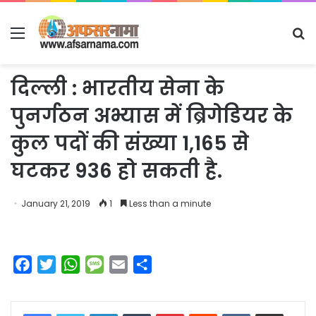
Menu
S
fo
दिल्ली : भारतीय सेना के
पुनर्गठन अभ्यास में ब्रिगेडियर के
कुल पदों की संख्या 1,165 से
घटकर 936 हो सकती है.
January 21, 2019
1
Less than a minute
F
T
W
M
E
S
a
w
h
e
m
h
c
i
a
s
a
a
LinkedIn
Tumblr
Pinterest
Reddit
VKontakte
Share via Email