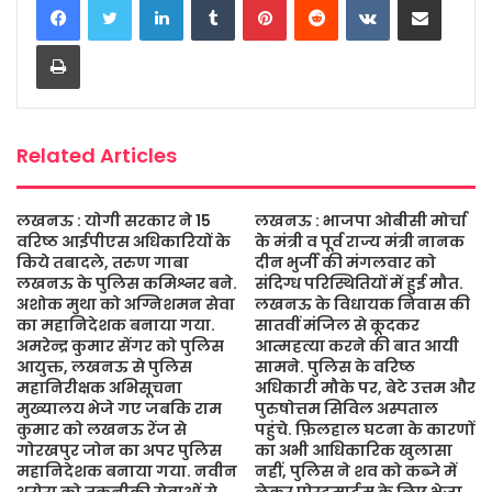
e
t
t
s
i
r
b
t
s
a
l
e
Print
o
e
A
g
o
r
p
e
k
p
Related Articles
लखनऊ : योगी सरकार ने 15
लखनऊ : भाजपा ओबीसी मोर्चा
वरिष्ठ आईपीएस अधिकारियों के
के मंत्री व पूर्व राज्य मंत्री नानक
किये तबादले, तरुण गाबा
दीन भुर्जी की मंगलवार को
लखनऊ के पुलिस कमिश्नर बने.
संदिग्ध परिस्थितियों में हुई मौत.
अशोक मुथा को अग्निशमन सेवा
लखनऊ के विधायक निवास की
का महानिदेशक बनाया गया.
सातवीं मंजिल से कूदकर
अमरेन्द्र कुमार सेंगर को पुलिस
आत्महत्या करने की बात आयी
आयुक्त, लखनऊ से पुलिस
सामने. पुलिस के वरिष्ठ
महानिरीक्षक अभिसूचना
अधिकारी मौके पर, बेटे उत्तम और
मुख्यालय भेजे गए जबकि राम
पुरुषोत्तम सिविल अस्पताल
कुमार को लखनऊ रेंज से
पहुंचे. फ़िलहाल घटना के कारणों
गोरखपुर जोन का अपर पुलिस
का अभी आधिकारिक खुलासा
महानिदेशक बनाया गया. नवीन
नहीं, पुलिस ने शव को कब्जे में