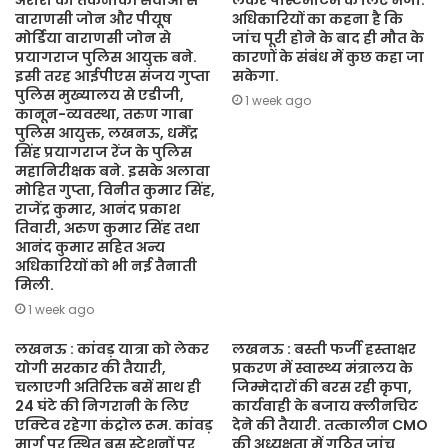
अरोरा को तकनीकी सेवाओं से
लेकर पोस्टमार्टम के लिए भेजा.
वाराणसी जोन और पीयूष
अधिकारियों का कहना है कि
मोर्डिया वाराणसी जोन से
जांच पूरी होने के बाद ही मौत के
प्रयागराज पुलिस आयुक्त बने.
कारणों के संबंध में कुछ कहा जा
इसी तरह आईपीएस संजय गुप्ता
सकेगा.
पुलिस मुख्यालय से एडीजी,
1 week ago
कानून-व्यवस्था, तरुण गाबा
पुलिस आयुक्त, लखनऊ, धर्मेंद्र
सिंह प्रयागराज रेंज के पुलिस
महानिरीक्षक बने. इसके अलावा
मोहित गुप्ता, विनीत कुमार सिंह,
राजेंद्र कुमार, आनंद प्रकाश
तिवारी, अरुण कुमार सिंह तथा
आनंद कुमार सहित अन्य
अधिकारियों को भी नई तैनाती
मिली.
1 week ago
लखनऊ : कांवड़ यात्रा को लेकर
लखनऊ : बस्ती फर्जी हस्ताक्षर
योगी सरकार की तैयारी,
प्रकरण में स्वास्थ्य मंत्रालय के
चलाएगी अतिरिक्त बसें साथ ही
जिम्मेदारों की बरस रही कृपा,
24 घंटे की निगरानी के लिए
कार्यवाही के बजाय क्लीनचिट
एक्टिव रहेगा कंट्रोल रूम. कांवड़
देने की तैयारी. तत्कालीन CMO
मार्ग पर स्थित बस स्टेशनों पर
की अध्यक्षता में गठित जांच