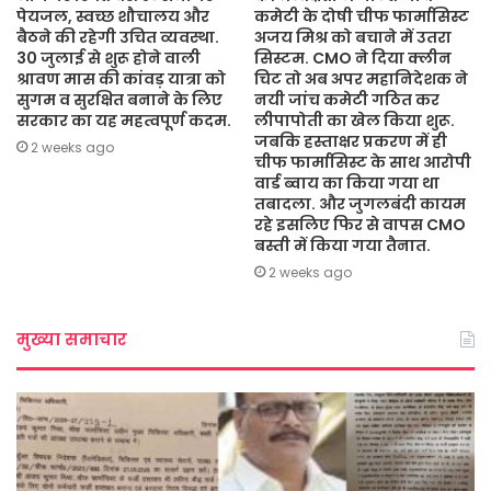
पेयजल, स्वच्छ शौचालय और
कमेटी के दोषी चीफ फार्मासिस्ट
बैठने की रहेगी उचित व्यवस्था.
अजय मिश्र को बचाने में उतरा
30 जुलाई से शुरू होने वाली
सिस्टम. CMO ने दिया क्लीन
श्रावण मास की कांवड़ यात्रा को
चिट तो अब अपर महानिदेशक ने
सुगम व सुरक्षित बनाने के लिए
नयी जांच कमेटी गठित कर
सरकार का यह महत्वपूर्ण कदम.
लीपापोती का खेल किया शुरू.
जबकि हस्ताक्षर प्रकरण में ही
2 weeks ago
चीफ फार्मासिस्ट के साथ आरोपी
वार्ड ब्वाय का किया गया था
तबादला. और जुगलबंदी कायम
रहे इसलिए फिर से वापस CMO
बस्ती में किया गया तैनात.
2 weeks ago
मुख्या समाचार