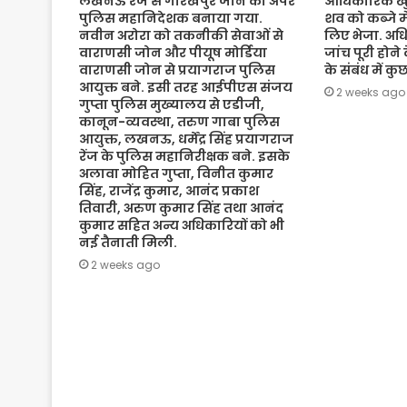
लखनऊ रेंज से गोरखपुर जोन का अपर
आधिकारिक खुल
पुलिस महानिदेशक बनाया गया.
शव को कब्जे मे
नवीन अरोरा को तकनीकी सेवाओं से
लिए भेजा. अधि
वाराणसी जोन और पीयूष मोर्डिया
जांच पूरी होने
वाराणसी जोन से प्रयागराज पुलिस
के संबंध में क
आयुक्त बने. इसी तरह आईपीएस संजय
2 weeks ago
गुप्ता पुलिस मुख्यालय से एडीजी,
कानून-व्यवस्था, तरुण गाबा पुलिस
आयुक्त, लखनऊ, धर्मेंद्र सिंह प्रयागराज
रेंज के पुलिस महानिरीक्षक बने. इसके
अलावा मोहित गुप्ता, विनीत कुमार
सिंह, राजेंद्र कुमार, आनंद प्रकाश
तिवारी, अरुण कुमार सिंह तथा आनंद
कुमार सहित अन्य अधिकारियों को भी
नई तैनाती मिली.
2 weeks ago