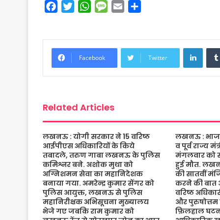
F
T
W
M
E
S
a
w
h
e
m
h
c
i
a
s
a
a
e
t
t
s
i
r
Linke
b
t
s
a
l
e
Facebook
Twitter
o
e
A
g
o
r
p
e
k
p
Related Articles
लखनऊ : योगी सरकार ने 15 वरिष्ठ
लखनऊ : भाजपा 
आईपीएस अधिकारियों के किये
व पूर्व राज्य म
तबादले, तरुण गाबा लखनऊ के पुलिस
मंगलवार को संद
कमिश्नर बने. अशोक मुथा को
हुई मौत. लख
अग्निशमन सेवा का महानिदेशक
की सातवीं मं
बनाया गया. अमरेन्द्र कुमार सेंगर को
करने की बात 
पुलिस आयुक्त, लखनऊ से पुलिस
वरिष्ठ अधिकारी
महानिरीक्षक अभिसूचना मुख्यालय
और पुरुषोत्तम
भेजे गए जबकि राम कुमार को
फ़िलहाल घटना