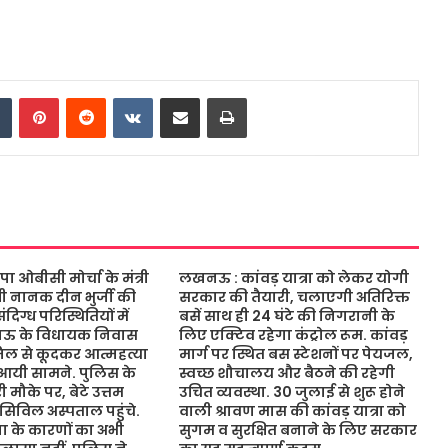
dIn
Tumblr
Pinterest
Reddit
VKontakte
Share via Email
Print
ओबीसी मोर्चा के मंत्री
लखनऊ : कांवड़ यात्रा को लेकर योगी
ंत्री नानक दीन भुर्जी की
सरकार की तैयारी, चलाएगी अतिरिक्त
िग्ध परिस्थितियों में
बसें साथ ही 24 घंटे की निगरानी के
नऊ के विधायक निवास
लिए एक्टिव रहेगा कंट्रोल रूम. कांवड़
जिल से कूदकर आत्महत्या
मार्ग पर स्थित बस स्टेशनों पर पेयजल,
आयी सामने. पुलिस के
स्वच्छ शौचालय और बैठने की रहेगी
 मौके पर, बेटे उत्तम
उचित व्यवस्था. 30 जुलाई से शुरू होने
 सिविल अस्पताल पहुंचे.
वाली श्रावण मास की कांवड़ यात्रा को
 के कारणों का अभी
सुगम व सुरक्षित बनाने के लिए सरकार