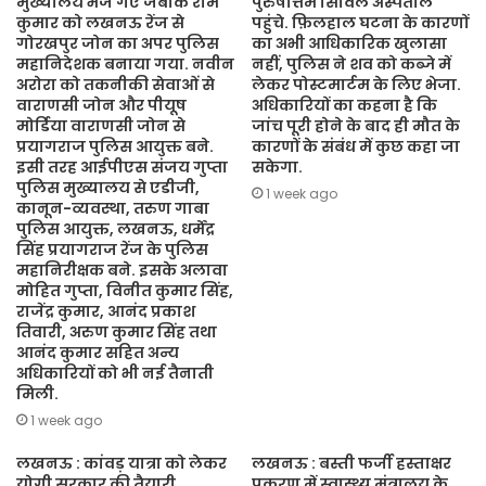
मुख्यालय भेजे गए जबकि राम
पुरुषोत्तम सिविल अस्पताल
कुमार को लखनऊ रेंज से
पहुंचे. फ़िलहाल घटना के कारणों
गोरखपुर जोन का अपर पुलिस
का अभी आधिकारिक खुलासा
महानिदेशक बनाया गया. नवीन
नहीं, पुलिस ने शव को कब्जे में
अरोरा को तकनीकी सेवाओं से
लेकर पोस्टमार्टम के लिए भेजा.
वाराणसी जोन और पीयूष
अधिकारियों का कहना है कि
मोर्डिया वाराणसी जोन से
जांच पूरी होने के बाद ही मौत के
प्रयागराज पुलिस आयुक्त बने.
कारणों के संबंध में कुछ कहा जा
इसी तरह आईपीएस संजय गुप्ता
सकेगा.
पुलिस मुख्यालय से एडीजी,
1 week ago
कानून-व्यवस्था, तरुण गाबा
पुलिस आयुक्त, लखनऊ, धर्मेंद्र
सिंह प्रयागराज रेंज के पुलिस
महानिरीक्षक बने. इसके अलावा
मोहित गुप्ता, विनीत कुमार सिंह,
राजेंद्र कुमार, आनंद प्रकाश
तिवारी, अरुण कुमार सिंह तथा
आनंद कुमार सहित अन्य
अधिकारियों को भी नई तैनाती
मिली.
1 week ago
लखनऊ : कांवड़ यात्रा को लेकर
लखनऊ : बस्ती फर्जी हस्ताक्षर
योगी सरकार की तैयारी,
प्रकरण में स्वास्थ्य मंत्रालय के