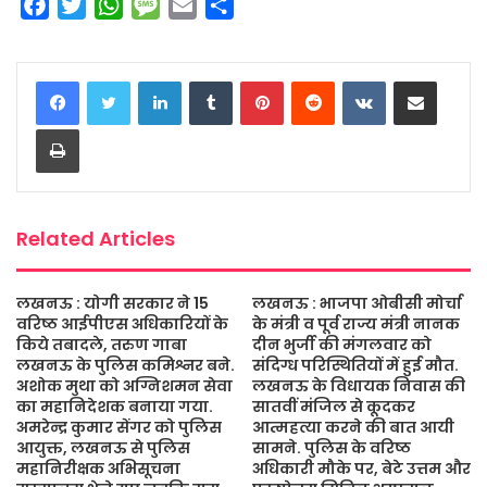
F
T
W
M
E
S
a
w
h
e
m
h
c
i
a
s
a
a
LinkedIn
Tumblr
Pinterest
Reddit
VKontakte
Share via Email
e
t
t
s
i
r
b
t
s
a
l
e
Print
o
e
A
g
o
r
p
e
k
p
Related Articles
लखनऊ : योगी सरकार ने 15
लखनऊ : भाजपा ओबीसी मोर्चा
वरिष्ठ आईपीएस अधिकारियों के
के मंत्री व पूर्व राज्य मंत्री नानक
किये तबादले, तरुण गाबा
दीन भुर्जी की मंगलवार को
लखनऊ के पुलिस कमिश्नर बने.
संदिग्ध परिस्थितियों में हुई मौत.
अशोक मुथा को अग्निशमन सेवा
लखनऊ के विधायक निवास की
का महानिदेशक बनाया गया.
सातवीं मंजिल से कूदकर
अमरेन्द्र कुमार सेंगर को पुलिस
आत्महत्या करने की बात आयी
आयुक्त, लखनऊ से पुलिस
सामने. पुलिस के वरिष्ठ
महानिरीक्षक अभिसूचना
अधिकारी मौके पर, बेटे उत्तम और