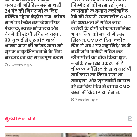
चलाएगी अतिरिक्त बसें साथ ही
जिम्मेदारों की बरस रही कृपा,
24 घंटे की निगरानी के लिए
कार्यवाही के बजाय क्लीनचिट
एक्टिव रहेगा कंट्रोल रूम. कांवड़
देने की तैयारी. तत्कालीन CMO
मार्ग पर स्थित बस स्टेशनों पर
की अध्यक्षता में गठित जांच
पेयजल, स्वच्छ शौचालय और
कमेटी के दोषी चीफ फार्मासिस्ट
बैठने की रहेगी उचित व्यवस्था.
अजय मिश्र को बचाने में उतरा
30 जुलाई से शुरू होने वाली
सिस्टम. CMO ने दिया क्लीन
श्रावण मास की कांवड़ यात्रा को
चिट तो अब अपर महानिदेशक ने
सुगम व सुरक्षित बनाने के लिए
नयी जांच कमेटी गठित कर
सरकार का यह महत्वपूर्ण कदम.
लीपापोती का खेल किया शुरू.
जबकि हस्ताक्षर प्रकरण में ही
2 weeks ago
चीफ फार्मासिस्ट के साथ आरोपी
वार्ड ब्वाय का किया गया था
तबादला. और जुगलबंदी कायम
रहे इसलिए फिर से वापस CMO
बस्ती में किया गया तैनात.
2 weeks ago
मुख्या समाचार