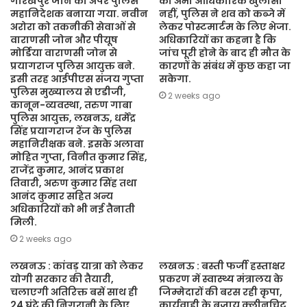
गोरखपुर जोन का अपर पुलिस
का अभी आधिकारिक खुलासा
महानिदेशक बनाया गया. नवीन
नहीं, पुलिस ने शव को कब्जे में
अरोरा को तकनीकी सेवाओं से
लेकर पोस्टमार्टम के लिए भेजा.
वाराणसी जोन और पीयूष
अधिकारियों का कहना है कि
मोर्डिया वाराणसी जोन से
जांच पूरी होने के बाद ही मौत के
प्रयागराज पुलिस आयुक्त बने.
कारणों के संबंध में कुछ कहा जा
इसी तरह आईपीएस संजय गुप्ता
सकेगा.
पुलिस मुख्यालय से एडीजी,
2 weeks ago
कानून-व्यवस्था, तरुण गाबा
पुलिस आयुक्त, लखनऊ, धर्मेंद्र
सिंह प्रयागराज रेंज के पुलिस
महानिरीक्षक बने. इसके अलावा
मोहित गुप्ता, विनीत कुमार सिंह,
राजेंद्र कुमार, आनंद प्रकाश
तिवारी, अरुण कुमार सिंह तथा
आनंद कुमार सहित अन्य
अधिकारियों को भी नई तैनाती
मिली.
2 weeks ago
लखनऊ : कांवड़ यात्रा को लेकर
लखनऊ : बस्ती फर्जी हस्ताक्षर
योगी सरकार की तैयारी,
प्रकरण में स्वास्थ्य मंत्रालय के
चलाएगी अतिरिक्त बसें साथ ही
जिम्मेदारों की बरस रही कृपा,
24 घंटे की निगरानी के लिए
कार्यवाही के बजाय क्लीनचिट