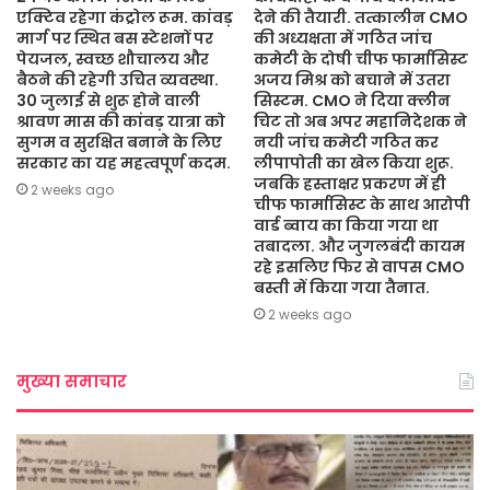
एक्टिव रहेगा कंट्रोल रूम. कांवड़
देने की तैयारी. तत्कालीन CMO
मार्ग पर स्थित बस स्टेशनों पर
की अध्यक्षता में गठित जांच
पेयजल, स्वच्छ शौचालय और
कमेटी के दोषी चीफ फार्मासिस्ट
बैठने की रहेगी उचित व्यवस्था.
अजय मिश्र को बचाने में उतरा
30 जुलाई से शुरू होने वाली
सिस्टम. CMO ने दिया क्लीन
श्रावण मास की कांवड़ यात्रा को
चिट तो अब अपर महानिदेशक ने
सुगम व सुरक्षित बनाने के लिए
नयी जांच कमेटी गठित कर
सरकार का यह महत्वपूर्ण कदम.
लीपापोती का खेल किया शुरू.
जबकि हस्ताक्षर प्रकरण में ही
2 weeks ago
चीफ फार्मासिस्ट के साथ आरोपी
वार्ड ब्वाय का किया गया था
तबादला. और जुगलबंदी कायम
रहे इसलिए फिर से वापस CMO
बस्ती में किया गया तैनात.
2 weeks ago
मुख्या समाचार