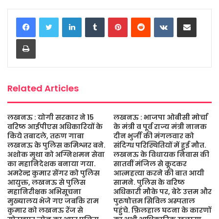
c
i
a
s
a
a
LinkedIn
Tumblr
Pinterest
Reddit
VKontakte
Share via Email
e
t
t
s
i
r
b
t
s
a
l
e
Print
o
e
A
g
o
r
p
e
k
p
Related Articles
लखनऊ : योगी सरकार ने 15
लखनऊ : भाजपा ओबीसी मोर्चा
वरिष्ठ आईपीएस अधिकारियों के
के मंत्री व पूर्व राज्य मंत्री नानक
किये तबादले, तरुण गाबा
दीन भुर्जी की मंगलवार को
लखनऊ के पुलिस कमिश्नर बने.
संदिग्ध परिस्थितियों में हुई मौत.
अशोक मुथा को अग्निशमन सेवा
लखनऊ के विधायक निवास की
का महानिदेशक बनाया गया.
सातवीं मंजिल से कूदकर
अमरेन्द्र कुमार सेंगर को पुलिस
आत्महत्या करने की बात आयी
आयुक्त, लखनऊ से पुलिस
सामने. पुलिस के वरिष्ठ
महानिरीक्षक अभिसूचना
अधिकारी मौके पर, बेटे उत्तम और
मुख्यालय भेजे गए जबकि राम
पुरुषोत्तम सिविल अस्पताल
कुमार को लखनऊ रेंज से
पहुंचे. फ़िलहाल घटना के कारणों