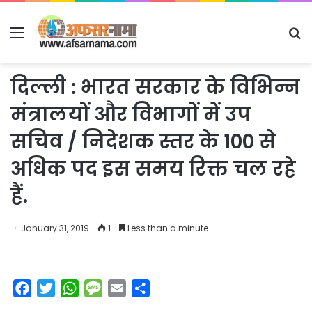
Menu
S
fo
दिल्ली : भारत सरकार के विभिन्न
मंत्रालयों और विभागों में उप
सचिव / निदेशक स्तर के 100 से
अधिक पद इस समय रिक्त चल रहे
हैं.
January 31, 2019
1
Less than a minute
F
T
W
M
E
S
a
w
h
e
m
h