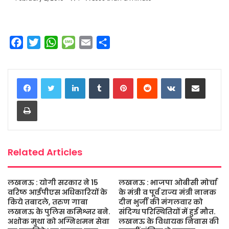
F
T
W
M
E
S
a
w
h
e
m
h
c
i
a
s
a
a
LinkedIn
Tumblr
Pinterest
Reddit
VKontakte
Share via Email
e
t
t
s
i
r
b
t
s
a
l
e
Print
o
e
A
g
o
r
p
e
k
p
Related Articles
लखनऊ : योगी सरकार ने 15
लखनऊ : भाजपा ओबीसी मोर्चा
वरिष्ठ आईपीएस अधिकारियों के
के मंत्री व पूर्व राज्य मंत्री नानक
किये तबादले, तरुण गाबा
दीन भुर्जी की मंगलवार को
लखनऊ के पुलिस कमिश्नर बने.
संदिग्ध परिस्थितियों में हुई मौत.
अशोक मुथा को अग्निशमन सेवा
लखनऊ के विधायक निवास की