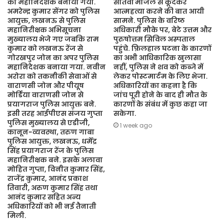
का महानिदेशक बनाया गया.
सातवीं मंजिल से कूदकर
अमरेन्द्र कुमार सेंगर को पुलिस
आत्महत्या करने की बात आयी
आयुक्त, लखनऊ से पुलिस
सामने. पुलिस के वरिष्ठ
महानिरीक्षक अभिसूचना
अधिकारी मौके पर, बेटे उत्तम और
मुख्यालय भेजे गए जबकि राम
पुरुषोत्तम सिविल अस्पताल
कुमार को लखनऊ रेंज से
पहुंचे. फ़िलहाल घटना के कारणों
गोरखपुर जोन का अपर पुलिस
का अभी आधिकारिक खुलासा
महानिदेशक बनाया गया. नवीन
नहीं, पुलिस ने शव को कब्जे में
अरोरा को तकनीकी सेवाओं से
लेकर पोस्टमार्टम के लिए भेजा.
वाराणसी जोन और पीयूष
अधिकारियों का कहना है कि
मोर्डिया वाराणसी जोन से
जांच पूरी होने के बाद ही मौत के
प्रयागराज पुलिस आयुक्त बने.
कारणों के संबंध में कुछ कहा जा
इसी तरह आईपीएस संजय गुप्ता
सकेगा.
पुलिस मुख्यालय से एडीजी,
1 week ago
कानून-व्यवस्था, तरुण गाबा
पुलिस आयुक्त, लखनऊ, धर्मेंद्र
सिंह प्रयागराज रेंज के पुलिस
महानिरीक्षक बने. इसके अलावा
मोहित गुप्ता, विनीत कुमार सिंह,
राजेंद्र कुमार, आनंद प्रकाश
तिवारी, अरुण कुमार सिंह तथा
आनंद कुमार सहित अन्य
अधिकारियों को भी नई तैनाती
मिली.