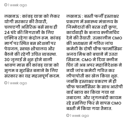
1 week ago
लखनऊ : कांवड़ यात्रा को लेकर
लखनऊ : बस्ती फर्जी हस्ताक्षर
योगी सरकार की तैयारी,
प्रकरण में स्वास्थ्य मंत्रालय के
चलाएगी अतिरिक्त बसें साथ ही
जिम्मेदारों की बरस रही कृपा,
24 घंटे की निगरानी के लिए
कार्यवाही के बजाय क्लीनचिट
एक्टिव रहेगा कंट्रोल रूम. कांवड़
देने की तैयारी. तत्कालीन CMO
मार्ग पर स्थित बस स्टेशनों पर
की अध्यक्षता में गठित जांच
पेयजल, स्वच्छ शौचालय और
कमेटी के दोषी चीफ फार्मासिस्ट
बैठने की रहेगी उचित व्यवस्था.
अजय मिश्र को बचाने में उतरा
30 जुलाई से शुरू होने वाली
सिस्टम. CMO ने दिया क्लीन
श्रावण मास की कांवड़ यात्रा को
चिट तो अब अपर महानिदेशक ने
सुगम व सुरक्षित बनाने के लिए
नयी जांच कमेटी गठित कर
सरकार का यह महत्वपूर्ण कदम.
लीपापोती का खेल किया शुरू.
जबकि हस्ताक्षर प्रकरण में ही
1 week ago
चीफ फार्मासिस्ट के साथ आरोपी
वार्ड ब्वाय का किया गया था
तबादला. और जुगलबंदी कायम
रहे इसलिए फिर से वापस CMO
बस्ती में किया गया तैनात.
1 week ago