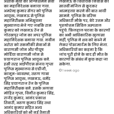
अशोक मुथा को अग्निशमन सेवा
लखनऊ के विधायक निवास की
का महानिदेशक बनाया गया.
सातवीं मंजिल से कूदकर
अमरेन्द्र कुमार सेंगर को पुलिस
आत्महत्या करने की बात आयी
आयुक्त, लखनऊ से पुलिस
सामने. पुलिस के वरिष्ठ
महानिरीक्षक अभिसूचना
अधिकारी मौके पर, बेटे उत्तम और
मुख्यालय भेजे गए जबकि राम
पुरुषोत्तम सिविल अस्पताल
कुमार को लखनऊ रेंज से
पहुंचे. फ़िलहाल घटना के कारणों
गोरखपुर जोन का अपर पुलिस
का अभी आधिकारिक खुलासा
महानिदेशक बनाया गया. नवीन
नहीं, पुलिस ने शव को कब्जे में
अरोरा को तकनीकी सेवाओं से
लेकर पोस्टमार्टम के लिए भेजा.
वाराणसी जोन और पीयूष
अधिकारियों का कहना है कि
मोर्डिया वाराणसी जोन से
जांच पूरी होने के बाद ही मौत के
प्रयागराज पुलिस आयुक्त बने.
कारणों के संबंध में कुछ कहा जा
इसी तरह आईपीएस संजय गुप्ता
सकेगा.
पुलिस मुख्यालय से एडीजी,
1 week ago
कानून-व्यवस्था, तरुण गाबा
पुलिस आयुक्त, लखनऊ, धर्मेंद्र
सिंह प्रयागराज रेंज के पुलिस
महानिरीक्षक बने. इसके अलावा
मोहित गुप्ता, विनीत कुमार सिंह,
राजेंद्र कुमार, आनंद प्रकाश
तिवारी, अरुण कुमार सिंह तथा
आनंद कुमार सहित अन्य
अधिकारियों को भी नई तैनाती