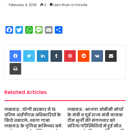
February 4, 2019
2
Less than a minute
F
T
W
M
E
S
a
w
h
e
m
h
c
i
a
s
a
a
LinkedIn
Tumblr
Pinterest
Reddit
VKontakte
Share via Email
e
t
t
s
i
r
b
t
s
a
l
e
Print
o
e
A
g
o
r
p
e
k
p
Related Articles
लखनऊ : योगी सरकार ने 15
लखनऊ : भाजपा ओबीसी मोर्चा
वरिष्ठ आईपीएस अधिकारियों के
के मंत्री व पूर्व राज्य मंत्री नानक
किये तबादले, तरुण गाबा
दीन भुर्जी की मंगलवार को
लखनऊ के पुलिस कमिश्नर बने.
संदिग्ध परिस्थितियों में हुई मौत.