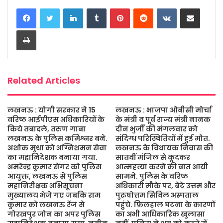
LinkedIn
Tumblr
Pinterest
Reddit
VKontakte
Share via Email
e
t
t
s
i
r
b
t
s
a
l
e
Print
o
e
A
g
o
r
p
e
k
p
Related Articles
लखनऊ : योगी सरकार ने 15
लखनऊ : भाजपा ओबीसी मोर्चा
वरिष्ठ आईपीएस अधिकारियों के
के मंत्री व पूर्व राज्य मंत्री नानक
किये तबादले, तरुण गाबा
दीन भुर्जी की मंगलवार को
लखनऊ के पुलिस कमिश्नर बने.
संदिग्ध परिस्थितियों में हुई मौत.
अशोक मुथा को अग्निशमन सेवा
लखनऊ के विधायक निवास की
का महानिदेशक बनाया गया.
सातवीं मंजिल से कूदकर
अमरेन्द्र कुमार सेंगर को पुलिस
आत्महत्या करने की बात आयी
आयुक्त, लखनऊ से पुलिस
सामने. पुलिस के वरिष्ठ
महानिरीक्षक अभिसूचना
अधिकारी मौके पर, बेटे उत्तम और
मुख्यालय भेजे गए जबकि राम
पुरुषोत्तम सिविल अस्पताल
कुमार को लखनऊ रेंज से
पहुंचे. फ़िलहाल घटना के कारणों
गोरखपुर जोन का अपर पुलिस
का अभी आधिकारिक खुलासा