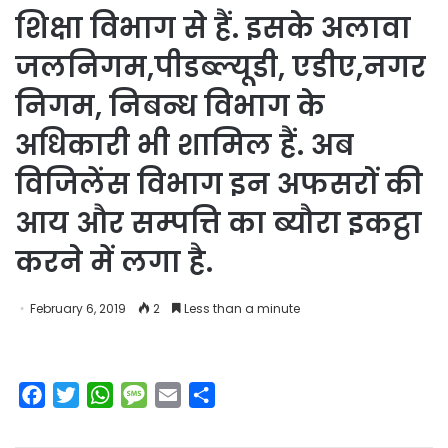
शिक्षा विभाग से हैं. इसके अलावा
जलनिगम,पीडब्ल्यूडी, एडीए,नगर
निगम, निबन्ध विभाग के
अधिकारी भी शामिल हैं. अब
विजिलेंस विभाग इन अफसरों की
आय और सम्पत्ति का ब्यौरा इकट्ठा
करने में लगा है.
February 6, 2019
2
Less than a minute
F
T
W
M
E
S
a
w
h
e
m
h
c
i
a
s
a
a