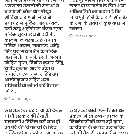
महानिदेशक बनाया गया. नवीन
नहीं, पुलिस ने शव को कब्जे में
अरोरा को तकनीकी सेवाओं से
लेकर पोस्टमार्टम के लिए भेजा.
वाराणसी जोन और पीयूष
अधिकारियों का कहना है कि
मोर्डिया वाराणसी जोन से
जांच पूरी होने के बाद ही मौत के
प्रयागराज पुलिस आयुक्त बने.
कारणों के संबंध में कुछ कहा जा
इसी तरह आईपीएस संजय गुप्ता
सकेगा.
पुलिस मुख्यालय से एडीजी,
2 weeks ago
कानून-व्यवस्था, तरुण गाबा
पुलिस आयुक्त, लखनऊ, धर्मेंद्र
सिंह प्रयागराज रेंज के पुलिस
महानिरीक्षक बने. इसके अलावा
मोहित गुप्ता, विनीत कुमार सिंह,
राजेंद्र कुमार, आनंद प्रकाश
तिवारी, अरुण कुमार सिंह तथा
आनंद कुमार सहित अन्य
अधिकारियों को भी नई तैनाती
मिली.
2 weeks ago
लखनऊ : कांवड़ यात्रा को लेकर
लखनऊ : बस्ती फर्जी हस्ताक्षर
योगी सरकार की तैयारी,
प्रकरण में स्वास्थ्य मंत्रालय के
चलाएगी अतिरिक्त बसें साथ ही
जिम्मेदारों की बरस रही कृपा,
24 घंटे की निगरानी के लिए
कार्यवाही के बजाय क्लीनचिट
एक्टिव रहेगा कंट्रोल रूम. कांवड़
देने की तैयारी. तत्कालीन CMO