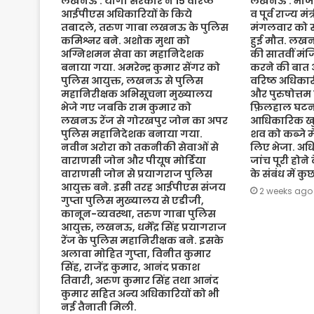
लखनऊ : योगी सरकार ने 15 वरिष्ठ
लखनऊ : भाजपा 
आईपीएस अधिकारियों के किये
व पूर्व राज्य म
तबादले, तरुण गाबा लखनऊ के पुलिस
मंगलवार को संद
कमिश्नर बने. अशोक मुथा को
हुई मौत. लख
अग्निशमन सेवा का महानिदेशक
की सातवीं मं
बनाया गया. अमरेन्द्र कुमार सेंगर को
करने की बात 
पुलिस आयुक्त, लखनऊ से पुलिस
वरिष्ठ अधिकारी
महानिरीक्षक अभिसूचना मुख्यालय
और पुरुषोत्तम
भेजे गए जबकि राम कुमार को
फ़िलहाल घटना
लखनऊ रेंज से गोरखपुर जोन का अपर
आधिकारिक खुल
पुलिस महानिदेशक बनाया गया.
शव को कब्जे मे
नवीन अरोरा को तकनीकी सेवाओं से
लिए भेजा. अधि
वाराणसी जोन और पीयूष मोर्डिया
जांच पूरी होने
वाराणसी जोन से प्रयागराज पुलिस
के संबंध में क
आयुक्त बने. इसी तरह आईपीएस संजय
2 weeks ago
गुप्ता पुलिस मुख्यालय से एडीजी,
कानून-व्यवस्था, तरुण गाबा पुलिस
आयुक्त, लखनऊ, धर्मेंद्र सिंह प्रयागराज
रेंज के पुलिस महानिरीक्षक बने. इसके
अलावा मोहित गुप्ता, विनीत कुमार
सिंह, राजेंद्र कुमार, आनंद प्रकाश
तिवारी, अरुण कुमार सिंह तथा आनंद
कुमार सहित अन्य अधिकारियों को भी
नई तैनाती मिली.