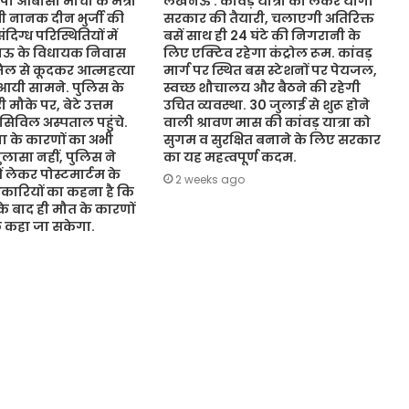
ओबीसी मोर्चा के मंत्री
लखनऊ : कांवड़ यात्रा को लेकर योगी
ंत्री नानक दीन भुर्जी की
सरकार की तैयारी, चलाएगी अतिरिक्त
िग्ध परिस्थितियों में
बसें साथ ही 24 घंटे की निगरानी के
नऊ के विधायक निवास
लिए एक्टिव रहेगा कंट्रोल रूम. कांवड़
जिल से कूदकर आत्महत्या
मार्ग पर स्थित बस स्टेशनों पर पेयजल,
आयी सामने. पुलिस के
स्वच्छ शौचालय और बैठने की रहेगी
 मौके पर, बेटे उत्तम
उचित व्यवस्था. 30 जुलाई से शुरू होने
 सिविल अस्पताल पहुंचे.
वाली श्रावण मास की कांवड़ यात्रा को
 के कारणों का अभी
सुगम व सुरक्षित बनाने के लिए सरकार
ासा नहीं, पुलिस ने
का यह महत्वपूर्ण कदम.
ं लेकर पोस्टमार्टम के
2 weeks ago
कारियों का कहना है कि
 के बाद ही मौत के कारणों
ुछ कहा जा सकेगा.