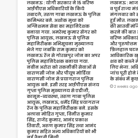
लखनऊ : योगी सरकार ने 15 वरिष्ठ
लखनऊ : भाजपा 
आईपीएस अधिकारियों के किये
व पूर्व राज्य म
तबादले, तरुण गाबा लखनऊ के पुलिस
मंगलवार को संद
कमिश्नर बने. अशोक मुथा को
हुई मौत. लख
अग्निशमन सेवा का महानिदेशक
की सातवीं मं
बनाया गया. अमरेन्द्र कुमार सेंगर को
करने की बात 
पुलिस आयुक्त, लखनऊ से पुलिस
वरिष्ठ अधिकारी
महानिरीक्षक अभिसूचना मुख्यालय
और पुरुषोत्तम
भेजे गए जबकि राम कुमार को
फ़िलहाल घटना
लखनऊ रेंज से गोरखपुर जोन का अपर
आधिकारिक खुल
पुलिस महानिदेशक बनाया गया.
शव को कब्जे मे
नवीन अरोरा को तकनीकी सेवाओं से
लिए भेजा. अधि
वाराणसी जोन और पीयूष मोर्डिया
जांच पूरी होने
वाराणसी जोन से प्रयागराज पुलिस
के संबंध में क
आयुक्त बने. इसी तरह आईपीएस संजय
2 weeks ago
गुप्ता पुलिस मुख्यालय से एडीजी,
कानून-व्यवस्था, तरुण गाबा पुलिस
आयुक्त, लखनऊ, धर्मेंद्र सिंह प्रयागराज
रेंज के पुलिस महानिरीक्षक बने. इसके
अलावा मोहित गुप्ता, विनीत कुमार
सिंह, राजेंद्र कुमार, आनंद प्रकाश
तिवारी, अरुण कुमार सिंह तथा आनंद
कुमार सहित अन्य अधिकारियों को भी
नई तैनाती मिली.