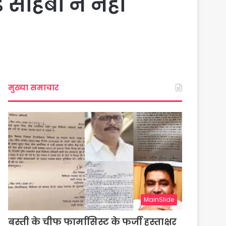
साहबो ने नही
मुख्या समाचार
MainSlide
बस्ती के चीफ फार्मासिस्ट के फर्जी हस्ताक्षर