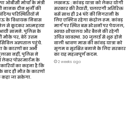
ओबीसी मोर्चा के मंत्री
लखनऊ : कांवड़ यात्रा को लेकर योगी
ंत्री नानक दीन भुर्जी की
सरकार की तैयारी, चलाएगी अतिरिक्त
िग्ध परिस्थितियों में
बसें साथ ही 24 घंटे की निगरानी के
नऊ के विधायक निवास
लिए एक्टिव रहेगा कंट्रोल रूम. कांवड़
जिल से कूदकर आत्महत्या
मार्ग पर स्थित बस स्टेशनों पर पेयजल,
आयी सामने. पुलिस के
स्वच्छ शौचालय और बैठने की रहेगी
 मौके पर, बेटे उत्तम
उचित व्यवस्था. 30 जुलाई से शुरू होने
 सिविल अस्पताल पहुंचे.
वाली श्रावण मास की कांवड़ यात्रा को
 के कारणों का अभी
सुगम व सुरक्षित बनाने के लिए सरकार
ासा नहीं, पुलिस ने
का यह महत्वपूर्ण कदम.
ं लेकर पोस्टमार्टम के
2 weeks ago
कारियों का कहना है कि
 के बाद ही मौत के कारणों
ुछ कहा जा सकेगा.