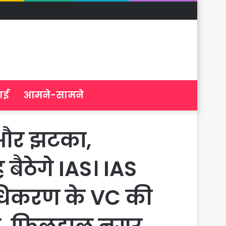
ाई
आमने-सामने
 और झटका,
बैठेगे IAS। IAS
प्रधिकरण के VC की