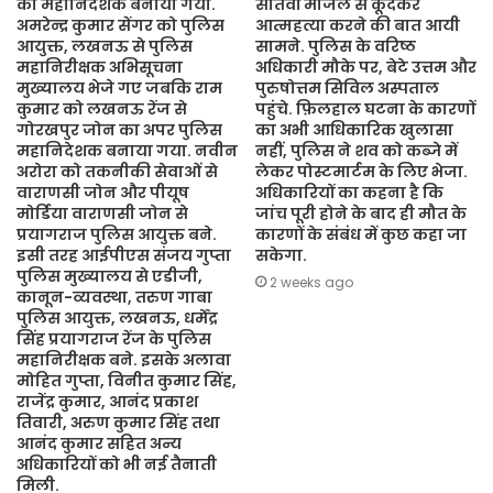
का महानिदेशक बनाया गया.
सातवीं मंजिल से कूदकर
अमरेन्द्र कुमार सेंगर को पुलिस
आत्महत्या करने की बात आयी
आयुक्त, लखनऊ से पुलिस
सामने. पुलिस के वरिष्ठ
महानिरीक्षक अभिसूचना
अधिकारी मौके पर, बेटे उत्तम और
मुख्यालय भेजे गए जबकि राम
पुरुषोत्तम सिविल अस्पताल
कुमार को लखनऊ रेंज से
पहुंचे. फ़िलहाल घटना के कारणों
गोरखपुर जोन का अपर पुलिस
का अभी आधिकारिक खुलासा
महानिदेशक बनाया गया. नवीन
नहीं, पुलिस ने शव को कब्जे में
अरोरा को तकनीकी सेवाओं से
लेकर पोस्टमार्टम के लिए भेजा.
वाराणसी जोन और पीयूष
अधिकारियों का कहना है कि
मोर्डिया वाराणसी जोन से
जांच पूरी होने के बाद ही मौत के
प्रयागराज पुलिस आयुक्त बने.
कारणों के संबंध में कुछ कहा जा
इसी तरह आईपीएस संजय गुप्ता
सकेगा.
पुलिस मुख्यालय से एडीजी,
2 weeks ago
कानून-व्यवस्था, तरुण गाबा
पुलिस आयुक्त, लखनऊ, धर्मेंद्र
सिंह प्रयागराज रेंज के पुलिस
महानिरीक्षक बने. इसके अलावा
मोहित गुप्ता, विनीत कुमार सिंह,
राजेंद्र कुमार, आनंद प्रकाश
तिवारी, अरुण कुमार सिंह तथा
आनंद कुमार सहित अन्य
अधिकारियों को भी नई तैनाती
मिली.