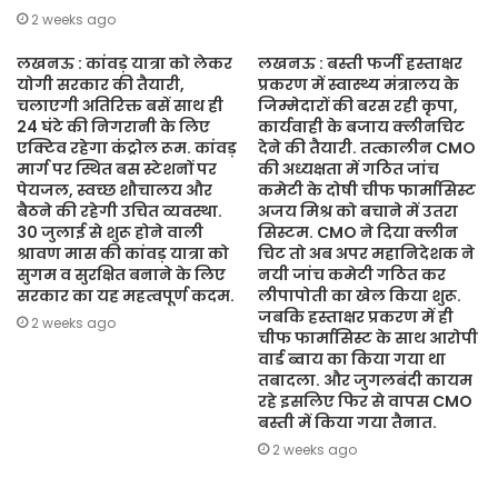
2 weeks ago
लखनऊ : कांवड़ यात्रा को लेकर
लखनऊ : बस्ती फर्जी हस्ताक्षर
योगी सरकार की तैयारी,
प्रकरण में स्वास्थ्य मंत्रालय के
चलाएगी अतिरिक्त बसें साथ ही
जिम्मेदारों की बरस रही कृपा,
24 घंटे की निगरानी के लिए
कार्यवाही के बजाय क्लीनचिट
एक्टिव रहेगा कंट्रोल रूम. कांवड़
देने की तैयारी. तत्कालीन CMO
मार्ग पर स्थित बस स्टेशनों पर
की अध्यक्षता में गठित जांच
पेयजल, स्वच्छ शौचालय और
कमेटी के दोषी चीफ फार्मासिस्ट
बैठने की रहेगी उचित व्यवस्था.
अजय मिश्र को बचाने में उतरा
30 जुलाई से शुरू होने वाली
सिस्टम. CMO ने दिया क्लीन
श्रावण मास की कांवड़ यात्रा को
चिट तो अब अपर महानिदेशक ने
सुगम व सुरक्षित बनाने के लिए
नयी जांच कमेटी गठित कर
सरकार का यह महत्वपूर्ण कदम.
लीपापोती का खेल किया शुरू.
जबकि हस्ताक्षर प्रकरण में ही
2 weeks ago
चीफ फार्मासिस्ट के साथ आरोपी
वार्ड ब्वाय का किया गया था
तबादला. और जुगलबंदी कायम
रहे इसलिए फिर से वापस CMO
बस्ती में किया गया तैनात.
2 weeks ago