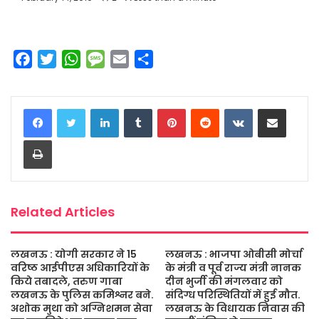
F
T
W
M
E
S
a
w
h
e
m
h
c
i
a
s
a
a
LinkedIn
Tumblr
Pinterest
Reddit
VKontakte
Share via Email
e
t
t
s
i
r
b
t
s
a
l
e
Print
o
e
A
g
o
r
p
e
k
p
Related Articles
लखनऊ : योगी सरकार ने 15
लखनऊ : भाजपा ओबीसी मोर्चा
वरिष्ठ आईपीएस अधिकारियों के
के मंत्री व पूर्व राज्य मंत्री नानक
किये तबादले, तरुण गाबा
दीन भुर्जी की मंगलवार को
लखनऊ के पुलिस कमिश्नर बने.
संदिग्ध परिस्थितियों में हुई मौत.
अशोक मुथा को अग्निशमन सेवा
लखनऊ के विधायक निवास की