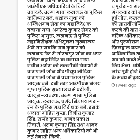
लखनऊ : योगी सरकार ने 15 वरिष्ठ
लखनऊ : भाजपा 
आईपीएस अधिकारियों के किये
व पूर्व राज्य म
तबादले, तरुण गाबा लखनऊ के पुलिस
मंगलवार को संद
कमिश्नर बने. अशोक मुथा को
हुई मौत. लख
अग्निशमन सेवा का महानिदेशक
की सातवीं मं
बनाया गया. अमरेन्द्र कुमार सेंगर को
करने की बात 
पुलिस आयुक्त, लखनऊ से पुलिस
वरिष्ठ अधिकारी
महानिरीक्षक अभिसूचना मुख्यालय
और पुरुषोत्तम
भेजे गए जबकि राम कुमार को
फ़िलहाल घटना
लखनऊ रेंज से गोरखपुर जोन का अपर
आधिकारिक खुल
पुलिस महानिदेशक बनाया गया.
शव को कब्जे मे
नवीन अरोरा को तकनीकी सेवाओं से
लिए भेजा. अधि
वाराणसी जोन और पीयूष मोर्डिया
जांच पूरी होने
वाराणसी जोन से प्रयागराज पुलिस
के संबंध में क
आयुक्त बने. इसी तरह आईपीएस संजय
1 week ago
गुप्ता पुलिस मुख्यालय से एडीजी,
कानून-व्यवस्था, तरुण गाबा पुलिस
आयुक्त, लखनऊ, धर्मेंद्र सिंह प्रयागराज
रेंज के पुलिस महानिरीक्षक बने. इसके
अलावा मोहित गुप्ता, विनीत कुमार
सिंह, राजेंद्र कुमार, आनंद प्रकाश
तिवारी, अरुण कुमार सिंह तथा आनंद
कुमार सहित अन्य अधिकारियों को भी
नई तैनाती मिली.