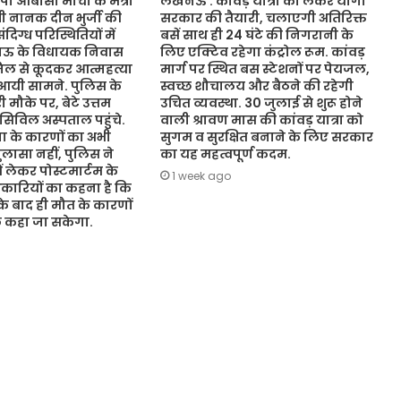
ओबीसी मोर्चा के मंत्री
लखनऊ : कांवड़ यात्रा को लेकर योगी
ंत्री नानक दीन भुर्जी की
सरकार की तैयारी, चलाएगी अतिरिक्त
िग्ध परिस्थितियों में
बसें साथ ही 24 घंटे की निगरानी के
नऊ के विधायक निवास
लिए एक्टिव रहेगा कंट्रोल रूम. कांवड़
जिल से कूदकर आत्महत्या
मार्ग पर स्थित बस स्टेशनों पर पेयजल,
आयी सामने. पुलिस के
स्वच्छ शौचालय और बैठने की रहेगी
 मौके पर, बेटे उत्तम
उचित व्यवस्था. 30 जुलाई से शुरू होने
 सिविल अस्पताल पहुंचे.
वाली श्रावण मास की कांवड़ यात्रा को
 के कारणों का अभी
सुगम व सुरक्षित बनाने के लिए सरकार
ासा नहीं, पुलिस ने
का यह महत्वपूर्ण कदम.
ं लेकर पोस्टमार्टम के
1 week ago
कारियों का कहना है कि
 के बाद ही मौत के कारणों
ुछ कहा जा सकेगा.