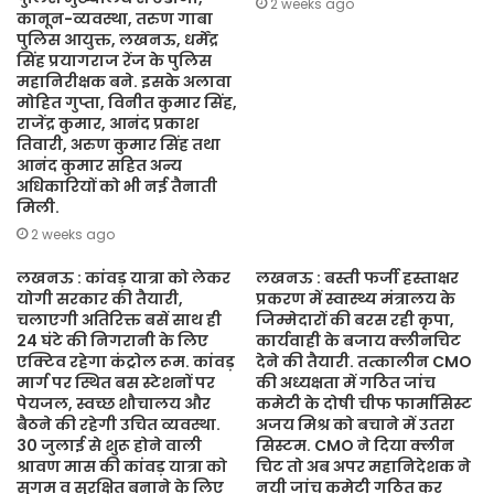
2 weeks ago
कानून-व्यवस्था, तरुण गाबा
पुलिस आयुक्त, लखनऊ, धर्मेंद्र
सिंह प्रयागराज रेंज के पुलिस
महानिरीक्षक बने. इसके अलावा
मोहित गुप्ता, विनीत कुमार सिंह,
राजेंद्र कुमार, आनंद प्रकाश
तिवारी, अरुण कुमार सिंह तथा
आनंद कुमार सहित अन्य
अधिकारियों को भी नई तैनाती
मिली.
2 weeks ago
लखनऊ : कांवड़ यात्रा को लेकर
लखनऊ : बस्ती फर्जी हस्ताक्षर
योगी सरकार की तैयारी,
प्रकरण में स्वास्थ्य मंत्रालय के
चलाएगी अतिरिक्त बसें साथ ही
जिम्मेदारों की बरस रही कृपा,
24 घंटे की निगरानी के लिए
कार्यवाही के बजाय क्लीनचिट
एक्टिव रहेगा कंट्रोल रूम. कांवड़
देने की तैयारी. तत्कालीन CMO
मार्ग पर स्थित बस स्टेशनों पर
की अध्यक्षता में गठित जांच
पेयजल, स्वच्छ शौचालय और
कमेटी के दोषी चीफ फार्मासिस्ट
बैठने की रहेगी उचित व्यवस्था.
अजय मिश्र को बचाने में उतरा
30 जुलाई से शुरू होने वाली
सिस्टम. CMO ने दिया क्लीन
श्रावण मास की कांवड़ यात्रा को
चिट तो अब अपर महानिदेशक ने
सुगम व सुरक्षित बनाने के लिए
नयी जांच कमेटी गठित कर