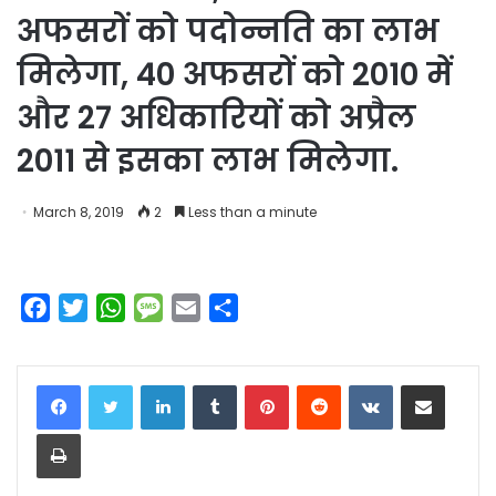
अफसरों को पदोन्नति का लाभ
मिलेगा, 40 अफसरों को 2010 में
और 27 अधिकारियों को अप्रैल
2011 से इसका लाभ मिलेगा.
March 8, 2019
2
Less than a minute
F
T
W
M
E
S
a
w
h
e
m
h
c
i
a
s
a
a
LinkedIn
Tumblr
Pinterest
Reddit
VKontakte
Share via Email
e
t
t
s
i
r
b
t
s
a
l
e
Print
o
e
A
g
o
r
p
e