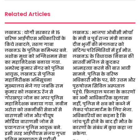
k
p
Related Articles
लखनऊ : योगी सरकार ने 15
लखनऊ : भाजपा ओबीसी मोर्चा
वरिष्ठ आईपीएस अधिकारियों के
के मंत्री व पूर्व राज्य मंत्री नानक
किये तबादले, तरुण गाबा
दीन भुर्जी की मंगलवार को
लखनऊ के पुलिस कमिश्नर बने.
संदिग्ध परिस्थितियों में हुई मौत.
अशोक मुथा को अग्निशमन सेवा
लखनऊ के विधायक निवास की
का महानिदेशक बनाया गया.
सातवीं मंजिल से कूदकर
अमरेन्द्र कुमार सेंगर को पुलिस
आत्महत्या करने की बात आयी
आयुक्त, लखनऊ से पुलिस
सामने. पुलिस के वरिष्ठ
महानिरीक्षक अभिसूचना
अधिकारी मौके पर, बेटे उत्तम और
मुख्यालय भेजे गए जबकि राम
पुरुषोत्तम सिविल अस्पताल
कुमार को लखनऊ रेंज से
पहुंचे. फ़िलहाल घटना के कारणों
गोरखपुर जोन का अपर पुलिस
का अभी आधिकारिक खुलासा
महानिदेशक बनाया गया. नवीन
नहीं, पुलिस ने शव को कब्जे में
अरोरा को तकनीकी सेवाओं से
लेकर पोस्टमार्टम के लिए भेजा.
वाराणसी जोन और पीयूष
अधिकारियों का कहना है कि
मोर्डिया वाराणसी जोन से
जांच पूरी होने के बाद ही मौत के
प्रयागराज पुलिस आयुक्त बने.
कारणों के संबंध में कुछ कहा जा
इसी तरह आईपीएस संजय गुप्ता
सकेगा.
पुलिस मुख्यालय से एडीजी,